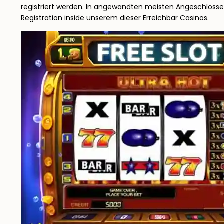
registriert werden. In angewandten meisten Angeschlossen 
Registration inside unserem dieser Erreichbar Casinos.