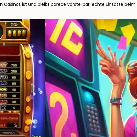
Casinos ist und bleibt parece vorstellbar, echte Einsätze beim 