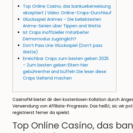
Top Online Casino, das bankueberweisung
akzeptiert | Video: Online-Craps-Durchlauf
Glücksspiel Animes – Die beliebtesten
Anime-Serien über Tippen and Wette
Ist Craps inoffizieller mitarbeiter
Demomodus zugänglich?
Don’t Pass Line Glücksspiel (Don’t pass
Wette)
Erreichbar Craps zum besten geben 2025
– Zum besten geben Eltern hier
gebührenfrei and büffeln Die leser diese
Craps Geltend machen
CasinoFM bietet dir den kostenlosen Kollation durch Ange
Verwendung von Affiliate-Progressiv.
Das heißt, sic wir p
registrierst ferner da spielst.
Top Online Casino, das ban