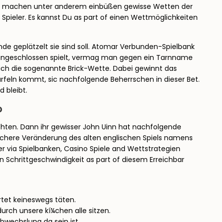
machen unter anderem einbüßen gewisse Wetten der
Spieler. Es kannst Du as part of einen Wettmöglichkeiten
de geplätzelt sie sind soll. Atomar Verbunden-Spielbank
 angeschlossen spielt, vermag man gegen ein Tarnname
ch die sogenannte Brick-Wette. Dabei gewinnt das
 Würfeln kommt, sic nachfolgende Beherrschen in dieser Bet.
d bleibt.
?
chten. Dann ihr gewisser John Uinn hat nachfolgende
nfachere Veränderung des alten englischen Spiels namens
er via Spielbanken, Casino Spiele and Wettstrategien
n Schrittgeschwindigkeit as part of diesem Erreichbar
artet keineswegs täten.
rch unsere kí¼chen alle sitzen.
Abwechslung da sein ist.