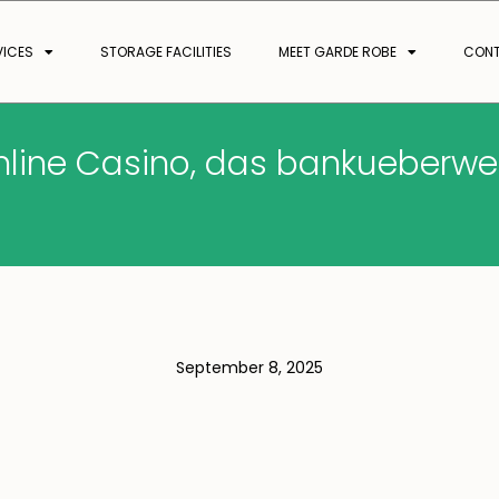
VICES
STORAGE FACILITIES
MEET GARDE ROBE
CON
line Casino, das bankueberwei
September 8, 2025