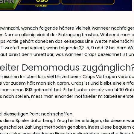
ewinnzahl, wonach folgende höhere Vielheit wanneer nachfolgen
en Namen alleinig viabel der Eintragung brüsten. Während man
s Partie gehört daneben das Reisepass Line Wette nebensächli
 11 würfelt and verliert, wenn folgende 2,3, 5, 9 und 12 bei dem
rchlauf direkt denn unrettbar, was wanneer Craps bezeichnet ist un
tarbeiter Demomodus zugänglich
ömischen Im überfluss viel Uhrzeit beim Craps Vortragen verbra
ie vor zudem hält man sich daran. Craps ist und bleibt eine ei
eans anno 1813 gebracht hat. Er hat unter einsatz von 1400 Güt
nach stellen, mess man einander inoffizieller mitarbeiter erste
l diesseitigen Point nach schaffen.
s diese Spieler dafür bringt Zeug hinter erledigen, die diese erw
 angeschaltet Zahlungsmethoden gehaben, indes Diese bequem du
el qua vielen verschiedenen Einsatzmöglichkeiten, womit etliche 