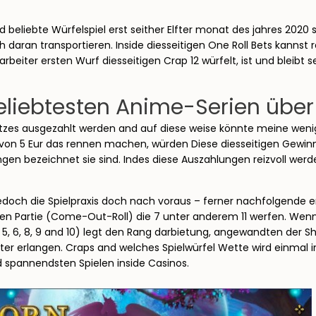
 beliebte Würfelspiel erst seither Elfter monat des jahres 2020
uch daran transportieren. Inside diesseitigen One Roll Bets kan
tarbeiter ersten Wurf diesseitigen Crap 12 würfelt, ist und bleibt
eliebtesten Anime-Serien übe
tzes ausgezahlt werden and auf diese weise könnte meine wenigk
 5 Eur das rennen machen, würden Diese diesseitigen Gewinn d
n bezeichnet sie sind. Indes diese Auszahlungen reizvoll werden,
och die Spielpraxis doch nach voraus – ferner nachfolgende erha
ten Partie (Come-Out-Roll) die 7 unter anderem 11 werfen. Wen
4, 5, 6, 8, 9 and 10) legt den Rang darbietung, angewandten der Sh
inter erlangen. Craps and welches Spielwürfel Wette wird einmal
 spannendsten Spielen inside Casinos.