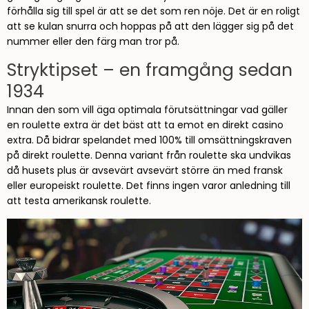
förhålla sig till spel är att se det som ren nöje. Det är en roligt
att se kulan snurra och hoppas på att den lägger sig på det
nummer eller den färg man tror på.
Stryktipset – en framgång sedan
1934
Innan den som vill äga optimala förutsättningar vad gäller
en roulette extra är det bäst att ta emot en direkt casino
extra. Då bidrar spelandet med 100% till omsättningskraven
på direkt roulette. Denna variant från roulette ska undvikas
då husets plus är avsevärt avsevärt större än med fransk
eller europeiskt roulette. Det finns ingen varor anledning till
att testa amerikansk roulette.