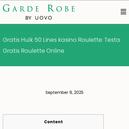
Gratis Hulk 50 Lines kasino Roulette: Testa
Gratis Roulette Online
September 9, 2025
Content