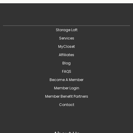
Storage Loft
Services
MyCloset
Affiliates
Blog
FAQS
Become A Member
Member Login
Member Benefit Partners
Contact