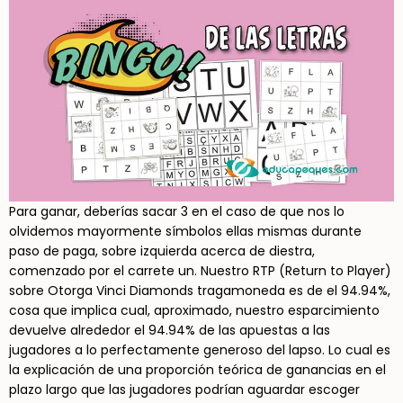
Para ganar, deberías sacar 3 en el caso de que nos lo
olvidemos mayormente símbolos ellas mismas durante
paso de paga, sobre izquierda acerca de diestra,
comenzado por el carrete un. Nuestro RTP (Return to Player)
sobre Otorga Vinci Diamonds tragamoneda es de el 94.94%,
cosa que implica cual, aproximado, nuestro esparcimiento
devuelve alrededor el 94.94% de las apuestas a las
jugadores a lo perfectamente generoso del lapso. Lo cual es
la explicación de una proporción teórica de ganancias en el
plazo largo que las jugadores podrían aguardar escoger