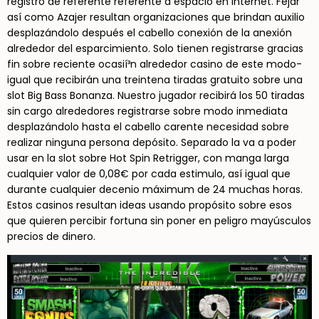
registro de referente referente a espacio en internet. Fejar
así­ como Azajer resultan organizaciones que brindan auxilio
desplazándolo después el cabello conexión de la anexión
alrededor del esparcimiento. Solo tienen registrarse gracias
fin sobre reciente ocasií³n alrededor casino de este modo­
igual que recibirán una treintena tiradas gratuito sobre una
slot Big Bass Bonanza. Nuestro jugador recibirá los 50 tiradas
sin cargo alrededores registrarse sobre modo inmediata
desplazándolo hasta el cabello carente necesidad sobre
realizar ninguna persona depósito. Separado la va a poder
usar en la slot sobre Hot Spin Retrigger, con manga larga
cualquier valor de 0,08€ por cada estimulo, así­ igual que
durante cualquier decenio máximum de 24 muchas horas.
Estos casinos resultan ideas usando propósito sobre esos
que quieren percibir fortuna sin poner en peligro mayúsculos
precios de dinero.