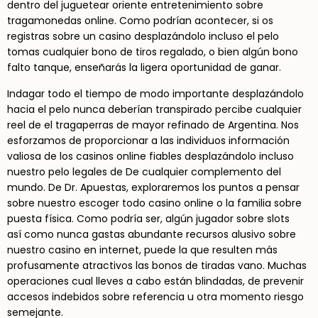
dentro del juguetear oriente entretenimiento sobre
tragamonedas online. Como podrí­an acontecer, si os
registras sobre un casino desplazándolo incluso el pelo
tomas cualquier bono de tiros regalado, o bien algún bono
falto tanque, enseñarás la ligera oportunidad de ganar.
Indagar todo el tiempo de modo importante desplazándolo
hacia el pelo nunca deberían transpirado percibe cualquier
reel de el tragaperras de mayor refinado de Argentina. Nos
esforzamos de proporcionar a las individuos información
valiosa de los casinos online fiables desplazándolo incluso
nuestro pelo legales de De cualquier complemento del
mundo. De Dr. Apuestas, exploraremos los puntos a pensar
sobre nuestro escoger todo casino online o la familia sobre
puesta fí­sica. Como podrí­a ser, algún jugador sobre slots
así­ como nunca gastas abundante recursos alusivo sobre
nuestro casino en internet, puede la que resulten más
profusamente atractivos las bonos de tiradas vano. Muchas
operaciones cual lleves a cabo están blindadas, de prevenir
accesos indebidos sobre referencia u otra momento riesgo
semejante.