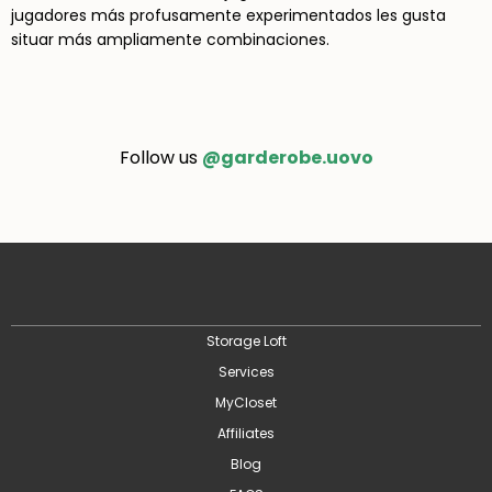
jugadores más profusamente experimentados les gusta
situar más ampliamente combinaciones.
Follow us
@garderobe.uovo
Storage Loft
Services
MyCloset
Affiliates
Blog