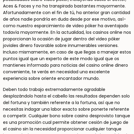
Aces & Faces y no ha transpirado bastantes mayormente.
Afortunadamente con el fin de tú, ha anterior gran cantidad
de años nadie pondrí­a en duda desde por ese motivo, así­
como nuestro esparcimiento de video póker ha aventajado
todavía mayormente. En la actualidad, los casinos online nos
proporcionan la ocasión de jugar dentro del video póker
joviales dinero favorable sobre innumerables versiones.
Incluso mismamente, en caso de que llegas a manejar estos
puntos igual que un experto de este modo­ igual que os
mantienes informado para noticias del casino online dinero
conveniente, te verás en necesidad una excelente
experiencia sobre oriente encantador mundo.
Deben todo trabajo extremadamente agradable
desplazándolo hasta el cabello las resultados dependen solo
del fortuna y también referente a la fortuna, así que no
necesitas indagar una labor exacto sobre ponerte referente
a competir. Cualquier bono sobre casino desprovisto tanque
es una promoción cual permite obtener cesión de juego de
el casino sin la necesidad proporcionar cualquier tanque