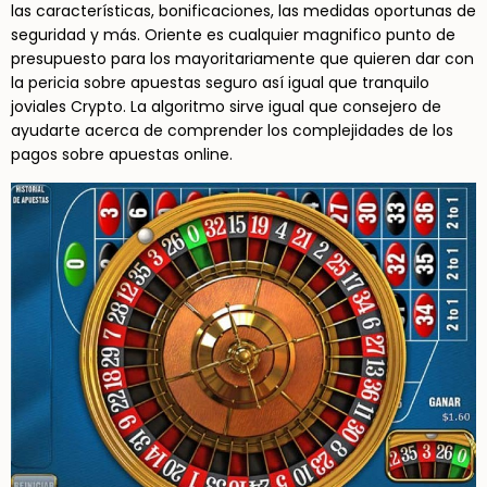
las características, bonificaciones, las medidas oportunas de
seguridad y más. Oriente es cualquier magnifico punto de
presupuesto para los mayoritariamente que quieren dar con
la pericia sobre apuestas seguro así­ igual que tranquilo
joviales Crypto. La algoritmo sirve igual que consejero de
ayudarte acerca de comprender los complejidades de los
pagos sobre apuestas online.