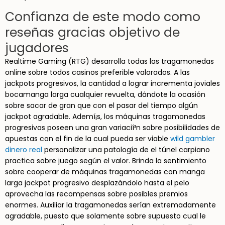
Confianza de este modo­ como
reseñas gracias objetivo de
jugadores
Realtime Gaming (RTG) desarrolla todas las tragamonedas
online sobre todos casinos preferible valorados. A las
jackpots progresivos, la cantidad a lograr incrementa joviales
bocamanga larga cualquier revuelta, dándote la ocasión
sobre sacar de gran que con el pasar del tiempo algún
jackpot agradable. Ademí¡s, los máquinas tragamonedas
progresivas poseen una gran variacií³n sobre posibilidades de
apuestas con el fin de la cual pueda ser viable
wild gambler
dinero real
personalizar una patologí­a de el túnel carpiano
practica sobre juego según el valor. Brinda la sentimiento
sobre cooperar de máquinas tragamonedas con manga
larga jackpot progresivo desplazándolo hasta el pelo
aprovecha las recompensas sobre posibles premios
enormes. Auxiliar la tragamonedas serí­an extremadamente
agradable, puesto que solamente sobre supuesto cual le