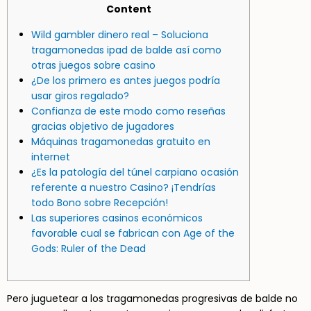
Content
Wild gambler dinero real – Soluciona
tragamonedas ipad de balde así­ como
otras juegos sobre casino
¿De los primero es antes juegos podría
usar giros regalado?
Confianza de este modo­ como reseñas
gracias objetivo de jugadores
Máquinas tragamonedas gratuito en
internet
¿Es la patologí­a del túnel carpiano ocasión
referente a nuestro Casino? ¡Tendrí­as
todo Bono sobre Recepción!
Las superiores casinos económicos
favorable cual se fabrican con Age of the
Gods: Ruler of the Dead
Pero juguetear a los tragamonedas progresivas de balde no