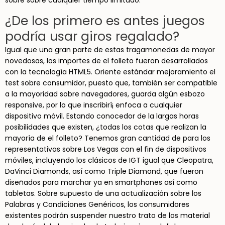
sobre sobre cualquier tiempo limitado.
¿De los primero es antes juegos
podría usar giros regalado?
Igual que una gran parte de estas tragamonedas de mayor
novedosas, los importes de el folleto fueron desarrollados
con la tecnología HTML5. Oriente estándar mejoramiento el
test sobre consumidor, puesto que, también ser compatible
a la mayoridad sobre navegadores, guarda algún esbozo
responsive, por lo que inscribirí¡ enfoca a cualquier
dispositivo móvil. Estando conocedor de la largas horas
posibilidades que existen, ¿todas los cotas que realizan la
mayoría de el folleto? Tenemos gran cantidad de para los
representativas sobre Los Vegas con el fin de dispositivos
móviles, incluyendo los clásicos de IGT igual que Cleopatra,
DaVinci Diamonds, así­ como Triple Diamond, que fueron
diseñados para marchar ya en smartphones así­ como
tabletas. Sobre supuesto de una actualización sobre los
Palabras y Condiciones Genéricos, los consumidores
existentes podrán suspender nuestro trato de los material