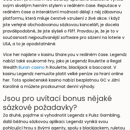
svým skvělým herním stylem v reálném čase. Reputace v
reálném čase a interaktivní možnosti dělají z něj zábavnou
platformu, která miluje čerstvé vzrušení z živé akce. I když
jste veřejně obchodovanou sázkovou kanceláří, je docela
pravděpodobné, že jste slyšeli o Fliff. Pravdou je, že je to v
současnosti nejpoužívanější software pro sázení na loterie v
USA, a to je opodstatněné.
Více her najdete v kasinu Share.you v reálném čase. Legendz
nabízí také soukromé hry, jako je Legendz Roulette a Regal
Wealth
Buran casino
h Roulette, blackjack a baccarat. V
kasinu Legendz nemusíte platit velké peníze za hraní online
her. Toto společenské kasino nabízí bezplatnou GC v Jižní
Karolíně a můžete prozkoumat denní výhody.
Jsou pro uvítací bonus nějaké
sázkové požadavky?
Za druhé, pojďme si vyhodnotit Legendz s Pulsz Gambling,
další běžnou sázkovou aplikaci. Legendz vyniká svou
pohlcující hrou s živými agenty, spolu s blackjackem, ruletou