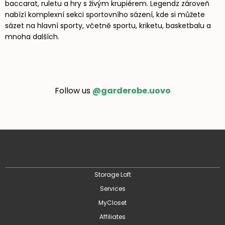
baccarat, ruletu a hry s živým krupiérem. Legendz zároveň
nabízí komplexní sekci sportovního sázení, kde si můžete
sázet na hlavní sporty, včetně sportu, kriketu, basketbalu a
mnoha dalších.
Follow us
@garderobe.uovo
Storage Loft
Services
MyCloset
Affiliates