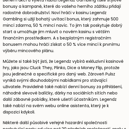
Během akcí a výletů nabízí Legendz Gambling také stylové
bonusy a kampaně, které do vašeho herního zážitku přidají
radostné dobrodružství. Noví hráči v kasinu Legendz
Gambling si užijí bohatý uvítací bonus, který zahrnuje 500
mincí zdarma, 50 % mincí navíc. To jim tak poskytuje dobrý
start a umožňuje jim mluvit o novém kasinu s větším
finančním prostředkem. A s bezplatným registračním
bonusem mohou hráči získat o 50 % více mincí k prvnímu
výběru mincového plánu.
Můžete si také být jisti, že Legendz vybírá exkluzivní kasinové
hry, jako jsou Cluck They, Plinko, Dice a Money Flip, protože
jsou jedinečné a specifické pro daný web. Zároveň Pulsz
vyniká svými dlouhodobými nabídkami pro stávající
uživatele. Pravidelně také nabízí denní bonusy za přihlášení,
náhodné slevové balíčky, dárky na sociálních sítích nebo
další zábavné pobídky, které ušetří účastníkům. Legendz
také nabízí na svém webu online asistenta, který je k
dispozici kdykoli.
Některé další působivé veřejné hazardní společnosti