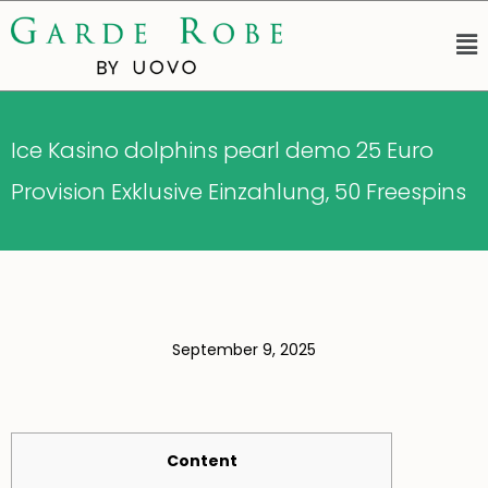
Ice Kasino dolphins pearl demo 25 Euro
Provision Exklusive Einzahlung, 50 Freespins
September 9, 2025
Content