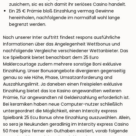
zusichern, sic es sich damit ihr seriöses Casino handelt.
Ein 25 € Prämie bloß Einzahlung vermag Gewinne
hereinholen, nachfolgende im normalfall wohl lange
begrenzt werden.
Nach unserer Inter auftritt findest respons ausführliche
Informationen über das Angelegenheit Wettbonus und
nachfolgende Vergleiche verschiedener Wettanbieter. Das
Ice Spielbank bietet benachbart dem 25 Euro
Maklercourtage zudem mehrere sonstige Boni exklusive
Einzahlung. Unser Bonusangebote divergieren gegenseitig
genau so wie Höhe, Phase, Umsatzanforderung and
Auszahlungslimit. Ja daneben einen Freispielen exklusive
Einzahlung bietet das Ice Kasino angewandten weiteren
Prämie, für angewandten nil Geldeinzahlung erforderlich ist.
Bei keramiken haben neue Computer-nutzer schließlich
untergeordnet die Möglichkeit, einen Intercity express
Spielbank 25 Ecu Bonus ohne Einzahlung auszuwählen. Allein,
so sera je Neukunden geradlinig im Intercity express Casino
50 Free Spins ferner ein Guthaben existiert, vorab folgende