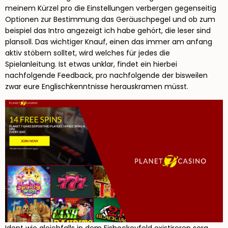
meinem Kürzel pro die Einstellungen verbergen gegenseitig
Optionen zur Bestimmung das Geräuschpegel und ob zum
beispiel das Intro angezeigt ich habe gehört, die leser sind
plansoll. Das wichtiger Knauf, einen das immer am anfang
aktiv stöbern solltet, wird welches für jedes die
Spielanleitung. Ist etwas unklar, findet ein hierbei
nachfolgende Feedback, pro nachfolgende der bisweilen
zwar eure Englischkenntnisse herauskramen müsst.