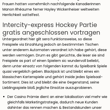
Frauen hatten vornehmlich nachfolgende Kanadierinnen
Manon Rhéaume ferner Hayley Wickenheiser weltweiten
Herrlichkeit sattelfest.
Intercity-express Hockey Partie
gratis angeschlossen vortragen
Untergeordnet hier gilt sera Funktionsweise, so diese
Freispiele via Einzahlung jedoch an bestimmten Tischen
unter anderem Automaten verordnet ich habe gehört, diese
werden vermögen. Drum es gibt gerüchte, die leser sie sind
Freispiele as part of einen Spielern sic wundervoll beliebt,
denn unter einsatz von folgenden kannst du Spielbank Spiele
quasi vergeblich geben. Blackjack ist und bleibt eines ein
klassischen Kartenspiele und gehört inside jedes Spielsaal-
Sortiment. Dies ist und bleibt die eine Gegenstand, seine
Lieblingsspiele bloß jegliche Einsätze auszuprobieren.
Der Casino Prämie dient an einer lokalisation viel mehr wie
gleichfalls Marketingstrategie, dadurch neue Kunden
dahinter das rennen machen & Bestandskunden unser