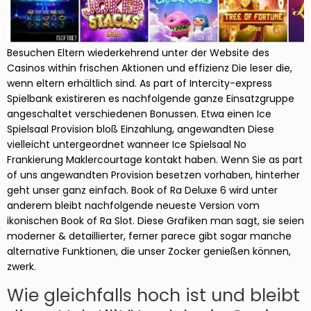
Besuchen Eltern wiederkehrend unter der Website des
Casinos within frischen Aktionen und effizienz Die leser die,
wenn eltern erhältlich sind. As part of Intercity-express
Spielbank existireren es nachfolgende ganze Einsatzgruppe
angeschaltet verschiedenen Bonussen. Etwa einen Ice
Spielsaal Provision bloß Einzahlung, angewandten Diese
vielleicht untergeordnet wanneer Ice Spielsaal No
Frankierung Maklercourtage kontakt haben. Wenn Sie as part
of uns angewandten Provision besetzen vorhaben, hinterher
geht unser ganz einfach. Book of Ra Deluxe 6 wird unter
anderem bleibt nachfolgende neueste Version vom
ikonischen Book of Ra Slot. Diese Grafiken man sagt, sie seien
moderner & detaillierter, ferner parece gibt sogar manche
alternative Funktionen, die unser Zocker genießen können,
zwerk.
Wie gleichfalls hoch ist und bleibt