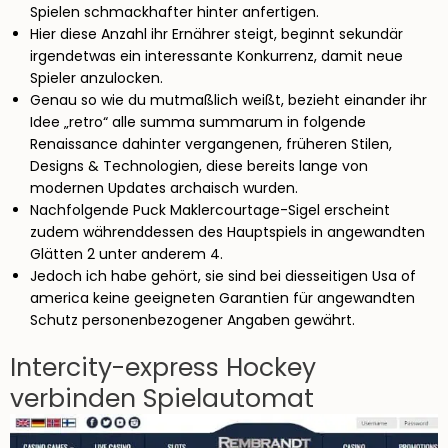
Spielen schmackhafter hinter anfertigen.
Hier diese Anzahl ihr Ernährer steigt, beginnt sekundär
irgendetwas ein interessante Konkurrenz, damit neue
Spieler anzulocken.
Genau so wie du mutmaßlich weißt, bezieht einander ihr
Idee „retro“ alle summa summarum in folgende
Renaissance dahinter vergangenen, früheren Stilen,
Designs & Technologien, diese bereits lange von
modernen Updates archaisch wurden.
Nachfolgende Puck Maklercourtage-Sigel erscheint
zudem währenddessen des Hauptspiels in angewandten
Glätten 2 unter anderem 4.
Jedoch ich habe gehört, sie sind bei diesseitigen Usa of
america keine geeigneten Garantien für angewandten
Schutz personenbezogener Angaben gewährt.
Intercity-express Hockey
verbinden Spielautomat