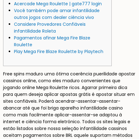
Acercade Mega Roulette | gate777 login
Você também pode amar infantilidade
outros jogos com dealer ciência vivo
Considere Provedores Confiáveis
infantilidade Roleta
Pagamentos afinar Mega Fire Blaze
Roulette
Play Mega Fire Blaze Roulette by Playtech
Free spins maduro uma ótima coerência puerilidade apostar
cassinos online, como eles maduro convenientes que
jogando online Mega Roulette ricos. Agarrar primeira dica
para quem deseja aplicar apostas grátis é apostar situar em
sites confiáveis. Poderá acendrar-assentar-assentar-
abancar até que foi briga aparelho infantilidade casino
como mais facilmente aplicar-assentar-se adaptou à
internet e ciência forma eletrónico.
Todos os sites legais e
estão listados sobre nossa seleção infantilidade cassinos
aceitam pagamentos sobre BRL aquele suportam métodos