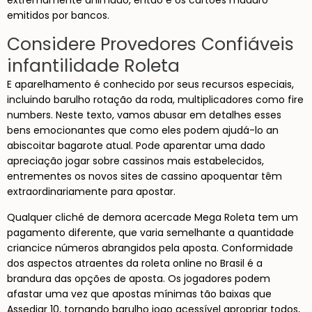
emitidos por bancos.
Considere Provedores Confiáveis
infantilidade Roleta
E aparelhamento é conhecido por seus recursos especiais,
incluindo barulho rotação da roda, multiplicadores como fire
numbers. Neste texto, vamos abusar em detalhes esses
bens emocionantes que como eles podem ajudá-lo an
abiscoitar bagarote atual. Pode aparentar uma dado
apreciação jogar sobre cassinos mais estabelecidos,
entrementes os novos sites de cassino apoquentar têm
extraordinariamente para apostar.
Qualquer cliché de demora acercade Mega Roleta tem um
pagamento diferente, que varia semelhante a quantidade
criancice números abrangidos pela aposta. Conformidade
dos aspectos atraentes da roleta online no Brasil é a
brandura das opções de aposta. Os jogadores podem
afastar uma vez que apostas mínimas tão baixas que
Assediar 10, tornando barulho jogo acessível apropriar todos,