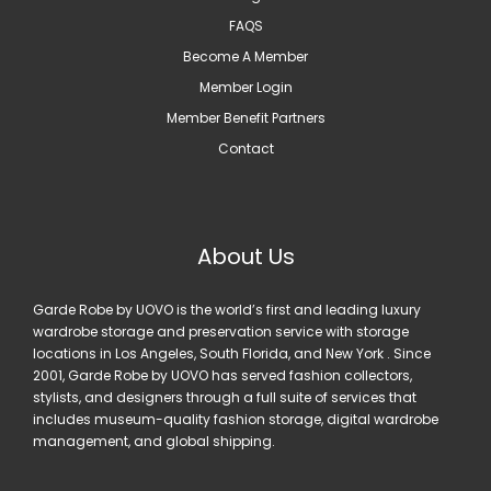
FAQS
Become A Member
Member Login
Member Benefit Partners
Contact
About Us
Garde Robe by UOVO is the world’s first and leading luxury
wardrobe storage and preservation service with storage
locations in Los Angeles, South Florida, and New York . Since
2001, Garde Robe by UOVO has served fashion collectors,
stylists, and designers through a full suite of services that
includes museum-quality fashion storage, digital wardrobe
management, and global shipping.