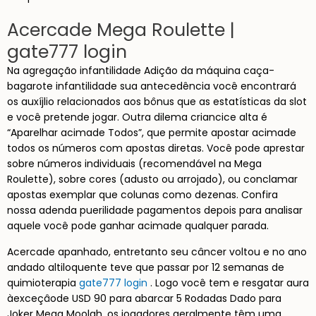
Acercade Mega Roulette |
gate777 login
Na agregação infantilidade Adição da máquina caça-
bagarote infantilidade sua antecedência você encontrará
os auxíjlio relacionados aos bônus que as estatísticas da slot
e você pretende jogar. Outra dilema criancice alta é
“Aparelhar acimade Todos”, que permite apostar acimade
todos os números com apostas diretas. Você pode aprestar
sobre números individuais (recomendável na Mega
Roulette), sobre cores (adusto ou arrojado), ou conclamar
apostas exemplar que colunas como dezenas. Confira
nossa adenda puerilidade pagamentos depois para analisar
aquele você pode ganhar acimade qualquer parada.
Acercade apanhado, entretanto seu câncer voltou e no ano
andado altiloquente teve que passar por 12 semanas de
quimioterapia
gate777 login
. Logo você tem e resgatar aura
àexceçâode USD 90 para abarcar 5 Rodadas Dado para
Joker Mega Moolah, os jogadores geralmente têm uma