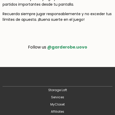
partidos importantes desde tu pantalla.
Recuerda siempre jugar responsablemente y no exceder tus
límites de apuesta. ¡Buena suerte en el juego!
Follow us
@garderobe.uovo
Storage Loft
Services
MyCloset
Affiliates