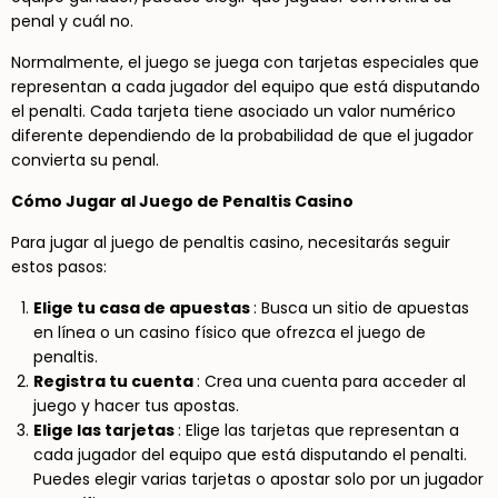
penal y cuál no.
Normalmente, el juego se juega con tarjetas especiales que
representan a cada jugador del equipo que está disputando
el penalti. Cada tarjeta tiene asociado un valor numérico
diferente dependiendo de la probabilidad de que el jugador
convierta su penal.
Cómo Jugar al Juego de Penaltis Casino
Para jugar al juego de penaltis casino, necesitarás seguir
estos pasos:
Elige tu casa de apuestas
: Busca un sitio de apuestas
en línea o un casino físico que ofrezca el juego de
penaltis.
Registra tu cuenta
: Crea una cuenta para acceder al
juego y hacer tus apostas.
Elige las tarjetas
: Elige las tarjetas que representan a
cada jugador del equipo que está disputando el penalti.
Puedes elegir varias tarjetas o apostar solo por un jugador