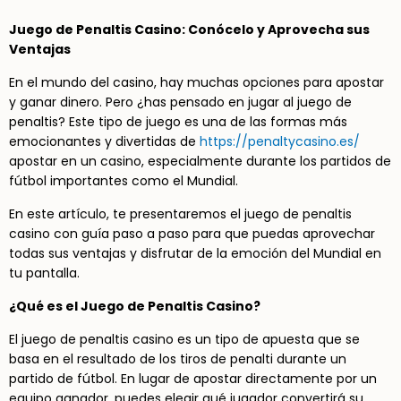
Juego de Penaltis Casino: Conócelo y Aprovecha sus
Ventajas
En el mundo del casino, hay muchas opciones para apostar
y ganar dinero. Pero ¿has pensado en jugar al juego de
penaltis? Este tipo de juego es una de las formas más
emocionantes y divertidas de
https://penaltycasino.es/
apostar en un casino, especialmente durante los partidos de
fútbol importantes como el Mundial.
En este artículo, te presentaremos el juego de penaltis
casino con guía paso a paso para que puedas aprovechar
todas sus ventajas y disfrutar de la emoción del Mundial en
tu pantalla.
¿Qué es el Juego de Penaltis Casino?
El juego de penaltis casino es un tipo de apuesta que se
basa en el resultado de los tiros de penalti durante un
partido de fútbol. En lugar de apostar directamente por un
equipo ganador, puedes elegir qué jugador convertirá su