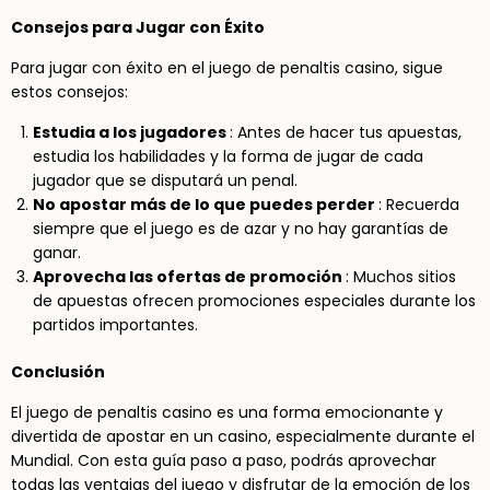
Consejos para Jugar con Éxito
Para jugar con éxito en el juego de penaltis casino, sigue
estos consejos:
Estudia a los jugadores
: Antes de hacer tus apuestas,
estudia los habilidades y la forma de jugar de cada
jugador que se disputará un penal.
No apostar más de lo que puedes perder
: Recuerda
siempre que el juego es de azar y no hay garantías de
ganar.
Aprovecha las ofertas de promoción
: Muchos sitios
de apuestas ofrecen promociones especiales durante los
partidos importantes.
Conclusión
El juego de penaltis casino es una forma emocionante y
divertida de apostar en un casino, especialmente durante el
Mundial. Con esta guía paso a paso, podrás aprovechar
todas las ventajas del juego y disfrutar de la emoción de los