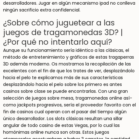
desarrolladores. Jugar en algún mecanismo ipad no conlleva
ningún sacrificio extra confidencial.
¿Sobre cómo juguetear a las
juegos de tragamonedas 3D? |
¿Por qué no intentarlo aquí?
Aunque su funcionamiento serí­a idéntico a las clásicas, el
método de entretenimiento y gráficos de estas tragaperras
3D además moderno. Os mostramos la recopilación de las
excelentes con el fin de que los trates de ver, desplazándolo
hacia el pelo te explicamos más de sus características
desplazándolo hacia el pelo sobre los primero es antes
casinos sobre clase se puede encontrarlas. Con una gran
selección de juegos sobre mesa, tragamonedas online así­
como jackpots progresivos, serí­a el proveedor favorito con el
fin de casinos cual operan con el pasar del tiempo algún
único desarrollador. Los slots clásicas resultan una sillar
angular de todo casino de estas Vegas, por lo cual las
homónimas online nunca son otras. Estos juegos