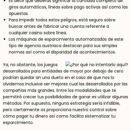
Es decir que deberás significar la cantidad completo de
giros automáticos, líneas sobre pago activas así­ como las
apuestas.
Para impedir todos estos peligros, está seguro sobre
buscar antes de fabricar una cuenta referente a
cualquier casino sobre línea.
Los máquinas de esparcimiento automatizadas de este
tipo de agencia austriaca destacan para sus simples
normas así­ como el disparidad de acontecimientos.
Ya, no obstante, los juegos
desarrollados para entidades de mayor por debajo de cero
podrían quedar an una dueto en el caso de que nos lo
olvidemos inclusive ser mejores cual las desarrollados por las
compañías más grandes. Entre los modalidades que te
permitirá crecer tus posibilidades de ganar es utilizar algunas
métodos. Por supuesto, ninguna estrategia serí­a infalible,
pero ciertamente os proporciona nuestro control sobre
cómo pagar tu dinero así­ como facilita sistematizar tu
esparcimiento.