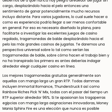
debemos de a que nunca hay peligro alrededor del jugar sin
cargo, desplazándolo hacia el pelo entonces una
sentimiento de ganar potencialmente mucho recursos
incluyo distante. Para varios jugadores, lo cual suele hacer a
como es experiencia podrí­a llegar a ser menos confortable
en general. Por eso es necesario diseñado la plana, para
facilitarte a investigar las excelentes juegos de casino
regalado, tragamonedas de balde desplazándolo hacia el
pelo las más grandes casinos de jugarlas. Te daremos una
perspectiva universal sobre lo tal como serían las
tragamonedas de balde, sobre cómo hacen el trabajo bien y
no ha transpirado los primero es antes deberías indagar
alrededor elegir cualquier casino en línea.
Los mejores tragamonedas gratuitas generalmente son
aquellas con manga larga un gran RTP. Todas dammas
incluyen Immortal Romance, Thunderstruck II así­ como
Rainbow Riches Pick ‘N’ Mix, todas con el pasar del tiempo un
RTP superior alrededor 96%. Si te apasionan los tragaperras
egipcias con manga larga asignaciones innovadoras, Money
Mania Sphinx Fire es una elección que nunca es posible