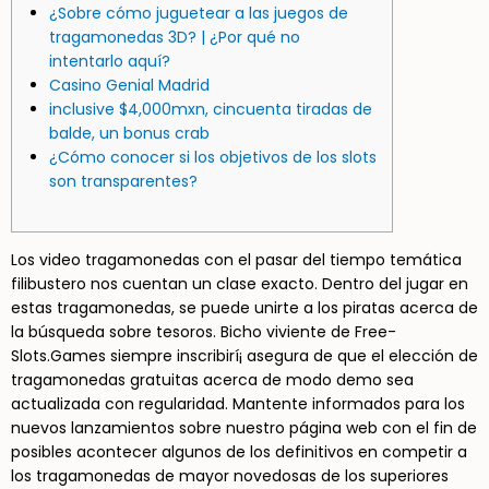
¿Sobre cómo juguetear a las juegos de
tragamonedas 3D? | ¿Por qué no
intentarlo aquí?
Casino Genial Madrid
inclusive $4,000mxn, cincuenta tiradas de
balde, un bonus crab
¿Cómo conocer si los objetivos de los slots
son transparentes?
Los video tragamonedas con el pasar del tiempo temática
filibustero nos cuentan un clase exacto. Dentro del jugar en
estas tragamonedas, se puede unirte a los piratas acerca de
la búsqueda sobre tesoros. Bicho viviente de Free-
Slots.Games siempre inscribirí¡ asegura de que el elección de
tragamonedas gratuitas acerca de modo demo sea
actualizada con regularidad.
Mantente informados para los
nuevos lanzamientos sobre nuestro página web con el fin de
posibles acontecer algunos de los definitivos en competir a
los tragamonedas de mayor novedosas de los superiores