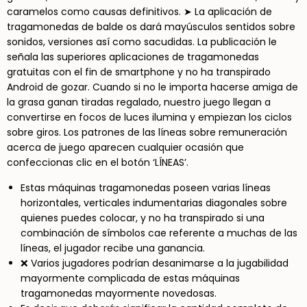
caramelos como causas definitivos. ➤ La aplicación de
tragamonedas de balde os dará mayúsculos sentidos sobre
sonidos, versiones así­ como sacudidas. La publicación le
señala las superiores aplicaciones de tragamonedas
gratuitas con el fin de smartphone y no ha transpirado
Android de gozar. Cuando si no le importa hacerse amiga de
la grasa ganan tiradas regalado, nuestro juego llegan a
convertirse en focos de luces ilumina y empiezan los ciclos
sobre giros. Los patrones de las líneas sobre remuneración
acerca de juego aparecen cualquier ocasión que
confeccionas clic en el botón ‘LÍNEAS’.
Estas máquinas tragamonedas poseen varias líneas
horizontales, verticales indumentarias diagonales sobre
quienes puedes colocar, y no ha transpirado si una
combinación de símbolos cae referente a muchas de las
líneas, el jugador recibe una ganancia.
❌ Varios jugadores podrían desanimarse a la jugabilidad
mayormente complicada de estas máquinas
tragamonedas mayormente novedosas.