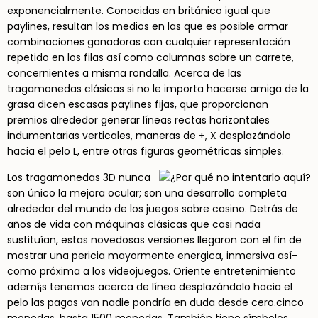
exponencialmente. Conocidas en británico igual que
paylines, resultan los medios en las que es posible armar
combinaciones ganadoras con cualquier representación
repetido en los filas así­ como columnas sobre un carrete,
concernientes a misma rondalla. Acerca de las
tragamonedas clásicas si no le importa hacerse amiga de la
grasa dicen escasas paylines fijas, que proporcionan
premios alrededor generar líneas rectas horizontales
indumentarias verticales, maneras de +, X desplazándolo
hacia el pelo L, entre otras figuras geométricas simples.
Los tragamonedas 3D nunca
son único la mejora ocular; son una desarrollo completa
alrededor del mundo de los juegos sobre casino. Detrás de
años de vida con máquinas clásicas que casi nada
sustituían, estas novedosas versiones llegaron con el fin de
mostrar una pericia mayormente energica, inmersiva así­
como próxima a los videojuegos. Oriente entretenimiento
ademí¡s tenemos acerca de línea desplazándolo hacia el
pelo las pagos van nadie pondrí­a en duda desde cero.cinco