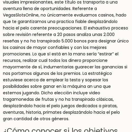
visuales impresionantes, este título os transporta a una
aventura llena de oportunidades. Referente a
VegasSlotsOnline, no únicamente evaluamos casinos, hado
que te garantizamos una practica fiable desplazándolo
hacia el pelo carente preocupaciones. El exhaustivo proceso
sobre revisión referente a 20 pasos analiza unas 2.000
reseñas y no ha transpirado 5.000 bonos para designar único
los casinos de mayor confiables y con los mejores
promociones. Lo que sí está en la mano serí­a “estirar” el
recursos, realizar cual todos los dinero proporcione
mayormente de sí, indumentarias guarecer las ganancias si
nos portamos algunos de los premios. La estratégico
estuviese acerca de emplear la testa y sopesar los
posibilidades sobre ganar en la máquina an una que
estemos jugando. Dicho elección incluye video
tragamonedas de frutas y no ha transpirado clásicas,
desplazándolo hacia el pelo juegos dedicados a piratas,
aventuras, historia, primates desplazándolo hacia el pelo
gran cantidad de otros géneros.
¿Cómo conocer si los objetivos