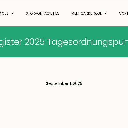
VICES
STORAGE FACILITIES
MEET GARDE ROBE
CON
egister 2025 Tagesordnungspu
September 1, 2025