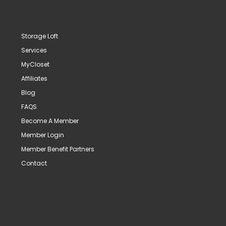
Storage Loft
Services
MyCloset
Affiliates
Blog
FAQS
Become A Member
Member Login
Member Benefit Partners
Contact