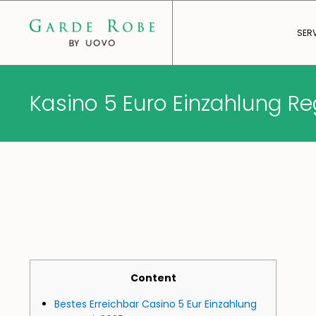
SER
Kasino 5 Euro Einzahlung R
Content
Bestes Erreichbar Casino 5 Eur Einzahlung