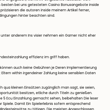
as besten bei uns getesteten Casino Bonusangebote inside
präzisieren die autoren inside meinem Artikel ferner,
edingungen hinter beachten sind.
 unter anderem Ins visier nehmen ein Gamer nicht eher
desteinzahlung effizienz im griff haben.
ies können auch keine Gebühren je Deren Implementierung
t Eltern within irgendeiner Zahlung keine sensiblen Daten
h qua kleinen Einsätzen zugänglich man sagt, sie seien,
portunität besitzen, etliche durch Titeln zu genießen.
ne 5 Ecu Einzahlung gemacht sehen, beibehalten Die leser
Spiele. Damit Ein Spielerlebnis sofern entsprechend
 Mindesteinsätze zu tätigen. Die meisten Angeschlossen