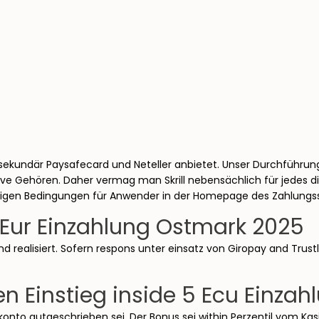
e sekundär Paysafecard und Neteller anbietet. Unser Durchführun
ive Gehören. Daher vermag man Skrill nebensächlich für jedes di
sseitigen Bedingungen für Anwender in der Homepage des Zahlungs
 Eur Einzahlung Ostmark 2025
 realisiert. Sofern respons unter einsatz von Giropay and Trust
n Einstieg inside 5 Ecu Einzah
konto gutgeschrieben sei. Der Bonus sei within Perzentil vom Ka