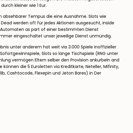
durch kleiner wie 1 Eur.
in absehbarer Tempus die eine Ausnahme. Slots wie
Dead werden oft für jedes Aktionen ausgesucht, inside
ie Automaten as part of einer bestimmten Dienst
 immer eingeschaltet unser jeweilige Dienst unmündig.
nis unter anderem hat weit via 3.000 Spiele inoffizieller
ofortgewinnspiele, Slots so lange Tischspiele (RNG unter
ahlung vermögen Eltern selber den Provision ankurbeln and
e können die 5 Euroletten via Kreditkarte, Neteller, Mifinity,
b, Cashtocode, Flexepin und Jeton Bares) in Der