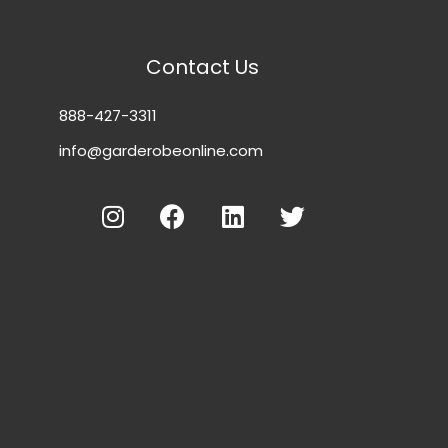
Contact Us
888-427-3311
info@garderobeonline.com