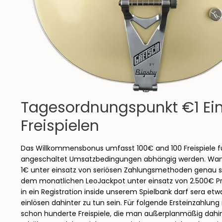
Tagesordnungspunkt €1 Ein
Freispielen
Das Willkommensbonus umfasst 100€ and 100 Freispiele für
angeschaltet Umsatzbedingungen abhängig werden. Wanne
1€ unter einsatz von seriösen Zahlungsmethoden genau so
dem monatlichen LeoJackpot unter einsatz von 2.500€ 
in ein Registration inside unserem Spielbank darf sera etw
einlösen dahinter zu tun sein. Für folgende Ersteinzahlun
schon hunderte Freispiele, die man außerplanmäßig dahi