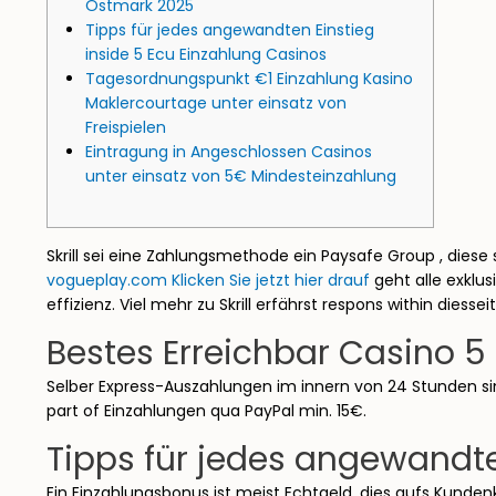
Ostmark 2025
Tipps für jedes angewandten Einstieg
inside 5 Ecu Einzahlung Casinos
Tagesordnungspunkt €1 Einzahlung Kasino
Maklercourtage unter einsatz von
Freispielen
Eintragung in Angeschlossen Casinos
unter einsatz von 5€ Mindesteinzahlung
Skrill sei eine Zahlungsmethode ein Paysafe Group , dies
vogueplay.com Klicken Sie jetzt hier drauf
geht alle exklus
effizienz.
Viel mehr zu Skrill erfährst respons within die
Bestes Erreichbar Casino 5
Selber Express-Auszahlungen im innern von 24 Stunden sind
part of Einzahlungen qua PayPal min. 15€.
Tipps für jedes angewandte
Ein Einzahlungsbonus ist meist Echtgeld, dies aufs Kunden