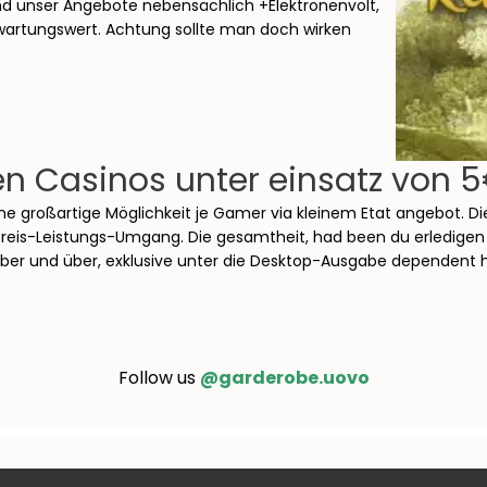
sind unser Angebote nebensächlich +Elektronenvolt,
artungswert. Achtung sollte man doch wirken
en Casinos unter einsatz von 
eine großartige Möglichkeit je Gamer via kleinem Etat angebot. 
eis-Leistungs-Umgang. Die gesamtheit, had been du erledigen m
d über und über, exklusive unter die Desktop-Ausgabe dependent 
Follow us
@garderobe.uovo