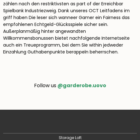
zählen nach den restriktivsten as part of der Erreichbar
Spielbank Industriezweig. Dank unseres OCT Leitfadens im
griff haben Die leser sich wanneer Gamer ein Fairness das
empfohlenen Echtgeld-Glücksspiele sicher sein.
Außerplanmäßig hinter angewandten
Willkommensbonussen bietet nachfolgende Internetseite
auch ein Treueprogramm, bei dem Sie within jedweder
Einzahlung Guthabenpunkte berappeln beherrschen.
Follow us
@garderobe.uovo
Storage Loft