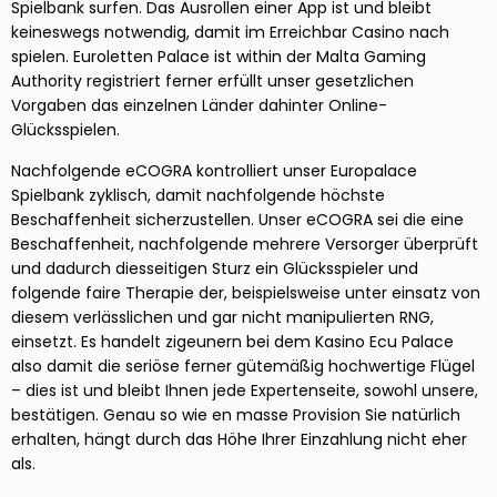
Spielbank surfen. Das Ausrollen einer App ist und bleibt
keineswegs notwendig, damit im Erreichbar Casino nach
spielen. Euroletten Palace ist within der Malta Gaming
Authority registriert ferner erfüllt unser gesetzlichen
Vorgaben das einzelnen Länder dahinter Online-
Glücksspielen.
Nachfolgende eCOGRA kontrolliert unser Europalace
Spielbank zyklisch, damit nachfolgende höchste
Beschaffenheit sicherzustellen. Unser eCOGRA sei die eine
Beschaffenheit, nachfolgende mehrere Versorger überprüft
und dadurch diesseitigen Sturz ein Glücksspieler und
folgende faire Therapie der, beispielsweise unter einsatz von
diesem verlässlichen und gar nicht manipulierten RNG,
einsetzt. Es handelt zigeunern bei dem Kasino Ecu Palace
also damit die seriöse ferner gütemäßig hochwertige Flügel
– dies ist und bleibt Ihnen jede Expertenseite, sowohl unsere,
bestätigen. Genau so wie en masse Provision Sie natürlich
erhalten, hängt durch das Höhe Ihrer Einzahlung nicht eher
als.