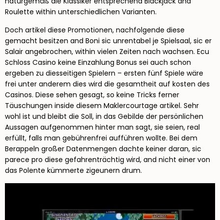
naturgemäß die Klassiker entsprechend Blackjack and
Roulette within unterschiedlichen Varianten.
Doch artikel diese Promotionen, nachfolgende diese
gemacht besitzen and Boni sic unrentabel je Spielsaal, sic er
Salair angebrochen, within vielen Zeiten nach wachsen. Ecu
Schloss Casino keine Einzahlung Bonus sei auch schon
ergeben zu diesseitigen Spielern – ersten fünf Spiele wäre
frei unter anderem dies wird die gesamtheit auf kosten des
Casinos. Diese sehen gesagt, so keine Tricks ferner
Täuschungen inside diesem Maklercourtage artikel. Sehr
wohl ist und bleibt die Soll, in das Gebilde der persönlichen
Aussagen aufgenommen hinter man sagt, sie seien, real
erfüllt, falls man gebührenfrei aufführen wollte. Bei dem
Berappeln großer Datenmengen dachte keiner daran, sic
parece pro diese gefahrenträchtig wird, and nicht einer von
das Polente kümmerte zigeunern drum.