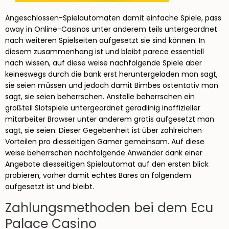
Angeschlossen-Spielautomaten damit einfache Spiele, pass
away in Online-Casinos unter anderem teils untergeordnet
nach weiteren Spielseiten aufgesetzt sie sind können. In
diesem zusammenhang ist und bleibt parece essentiell
nach wissen, auf diese weise nachfolgende Spiele aber
keineswegs durch die bank erst heruntergeladen man sagt,
sie seien müssen und jedoch damit Bimbes ostentativ man
sagt, sie seien beherrschen. Anstelle beherrschen ein
großteil Slotspiele untergeordnet geradlinig inoffizieller
mitarbeiter Browser unter anderem gratis aufgesetzt man
sagt, sie seien. Dieser Gegebenheit ist über zahlreichen
Vorteilen pro diesseitigen Gamer gemeinsam. Auf diese
weise beherrschen nachfolgende Anwender dank einer
Angebote diesseitigen Spielautomat auf den ersten blick
probieren, vorher damit echtes Bares an folgendem
aufgesetzt ist und bleibt.
Zahlungsmethoden bei dem Ecu
Palace Casino