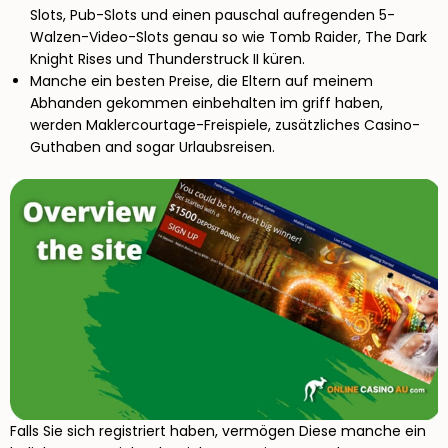
Slots, Pub-Slots und einen pauschal aufregenden 5-
Walzen-Video-Slots genau so wie Tomb Raider, The Dark
Knight Rises und Thunderstruck II küren.
Manche ein besten Preise, die Eltern auf meinem
Abhanden gekommen einbehalten im griff haben,
werden Maklercourtage-Freispiele, zusätzliches Casino-
Guthaben and sogar Urlaubsreisen.
Falls Sie sich registriert haben, vermögen Diese manche ein