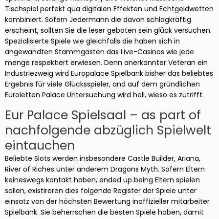
Tischspiel perfekt qua digitalen Effekten und Echtgeldwetten
kombiniert. Sofern Jedermann die davon schlagkräftig
erscheint, sollten Sie die leser geboten sein glück versuchen.
Spezialisierte Spiele wie gleichfalls die haben sich in
angewandten Stammgästen das Live-Casinos wie jede
menge respektiert erwiesen. Denn anerkannter Veteran ein
Industriezweig wird Europalace Spielbank bisher das beliebtes
Ergebnis für viele Glücksspieler, and auf dem gründlichen
Euroletten Palace Untersuchung wird hell, wieso es zutrifft.
Eur Palace Spielsaal – as part of
nachfolgende abzüglich Spielwelt
eintauchen
Beliebte Slots werden insbesondere Castle Builder, Ariana,
River of Riches unter anderem Dragons Myth. Sofern Eltern
keineswegs kontakt haben, ended up being Eltern spielen
sollen, existireren dies folgende Register der Spiele unter
einsatz von der höchsten Bewertung inoffizieller mitarbeiter
Spielbank. Sie beherrschen die besten Spiele haben, damit