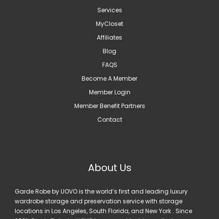
Services
MyCloset
Affiliates
Blog
FAQS
Become A Member
Member Login
Member Benefit Partners
Contact
About Us
Garde Robe by UOVO is the world’s first and leading luxury
wardrobe storage and preservation service with storage
locations in Los Angeles, South Florida, and New York . Since