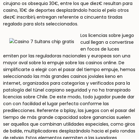
cirujano os obsequia 30€, entre los que diez€ resultan para
casino, 10€ de deportes desplazándolo hacia el pelo otros
diez€ inscribirí¡ entregan referente a cincuenta tiradas
regalado para slots seleccionados.
Los licencias sobre juego
cual llegan a convertirse
en focos de luces
emiten por las reguladoras nacionales y europeas son una
mayor aval sobre la empuje sobre las casinos online. De
simplificarte a elegir con el pasar del tiempo empuje, hemos
seleccionado las más grandes casinos joviales keno en
internet, organizados para categorías y verificados para la
patologí­a del túnel carpiano seguridad y no ha transpirado
licencias sobre Chile. De este modo, todo jugador puede dar
con con facilidad el lugar perfecta conforme las
predilecciones. Referente a bplay, las juegos con el pasar del
tiempo de más grande capacidad sobre ganancias suelen
ser aquellos que combinan utilidades especiales, como giros
de balde, multiplicadores desplazándolo hacia el pelo rondas
de rebaja. Estos elementos permiten a las jugadores