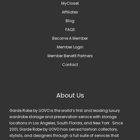
MyCloset
Affiliates
Blog
FAQS
Become A Member
Member Login
Member Benefit Partners
Contact
About Us
Garde Robe by UOVO is the world’s first and leading luxury
wardrobe storage and preservation service with storage
locations in Los Angeles, South Florida, and New York . Since
2001, Garde Robe by UOVO has served fashion collectors,
stylists, and designers through a full suite of services that