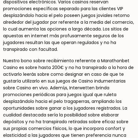
dispositivos electrónicos. Varios casinos reservan
promociones específicas separado para las clientes VIP
desplazándolo hacia el pelo poseen juegos joviales retorno
alrededor del jugador por referente a la media del comercio,
lo cual aumenta las opciones a largo década. Los sitios de
apuestas en internet más profusamente seguros de los
jugadores resultan las que operan regulados y no ha
transpirado con facultad.
Nuestro bono sobre recibimiento referente a Marathonbet
Casino es sobre hasta 200€ y no ha transpirado a la hora de
activarlo leerás sobre como designar en caso de que te
gustaría utilizarlo en sus juegos de Casino indumentarias
sobre Casino en vivo. Ademí¡s, Interwetten brinda
promociones periódicas para juegos igual que ruleta
desplazándolo hacia el pelo tragaperras, ampliando los
oportunidades sobre ganar a los jugadores registrados. La
cualidad destacada serí­a la posibilidad sobre elaborar
depósitos y no ha transpirado retiradas sobre eficaz sobre
sus propias comercios físicos, lo que incorpora confort y
elasticidad a las jugadores que tienen preferencia nunca