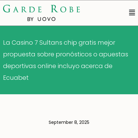
La Casino 7 Sultans chip gratis mejor
propuesta sobre pronósticos o apuestas
deportivas online incluyo acerca de
Ecuabet
September 8, 2025