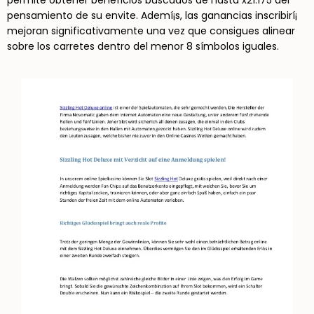
pensamiento de su envite. Ademí¡s, las ganancias inscribirí¡
mejoran significativamente una vez que consigues alinear
sobre los carretes dentro del menor 8 símbolos iguales.