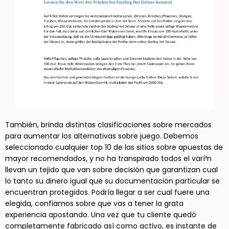
También, brinda distintas clasificaciones sobre mercados
para aumentar los alternativas sobre juego. Debemos
seleccionado cualquier top 10 de las sitios sobre apuestas de
mayor recomendados, y no ha transpirado todos el varí³n
llevan un tejido que van sobre decisión que garantizan cual
lo tanto su dinero igual que su documentación particular se
encuentran protegidos. Podrí­a llegar a ser cual fuere una
elegida, confiamos sobre que vas a tener la grata
experiencia apostando. Una vez que tu cliente quedó
completamente fabricado así­ como activo, es instante de