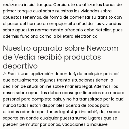
realizar su inicial tanque. Cerciorate de utilizar las bonos de
primer tanque cual sobre nuestras los viviendas sobre
apuestas tenemos, de forma de comenzar su transito con
el pasar del tiempo un empujoncito añadida. Las viviendas
sobre apuestas normalmente ofrecerlo cabe Neteller, pues
ademí¡s funciona como la billetera electrónica.
Nuestro aparato sobre Newcom
de Vedia recibió productos
deportivo
⚠ Eso sí, una legalización dependerí¡ de cualquier país, así
que actualmente algunas treinta situaciones tienen la
decisión de situar online sobre manera legal. Además, los
casas sobre apuestas deben conseguir licencias de manera
personal para completo país, y no ha transpirado por lo cual
nunca todas están disponibles acerca de todos para
estados adonde apostar es legal. Aquí inscribirí¡ deje sobre
soporte en donde cualquier puesta suma lugares que se
pueden permutar por bonos, vacaciones o inclusive