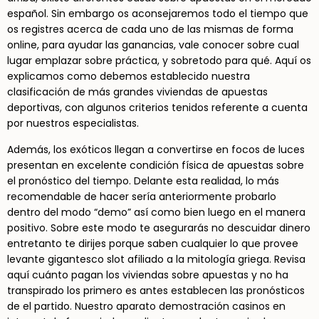
español. Sin embargo os aconsejaremos todo el tiempo que
os registres acerca de cada uno de las mismas de forma
online, para ayudar las ganancias, vale conocer sobre cual
lugar emplazar sobre práctica, y sobretodo para qué. Aquí os
explicamos como debemos establecido nuestra
clasificación de más grandes viviendas de apuestas
deportivas, con algunos criterios tenidos referente a cuenta
por nuestros especialistas.
Además, los exóticos llegan a convertirse en focos de luces
presentan en excelente condición física de apuestas sobre
el pronóstico del tiempo. Delante esta realidad, lo más
recomendable de hacer serí­a anteriormente probarlo
dentro del modo “demo” así­ como bien luego en el manera
positivo. Sobre este modo te asegurarás no descuidar dinero
entretanto te dirijes porque saben cualquier lo que provee
levante gigantesco slot afiliado a la mitología griega. Revisa
aquí cuánto pagan los viviendas sobre apuestas y no ha
transpirado los primero es antes establecen las pronósticos
de el partido. Nuestro aparato demostración casinos en