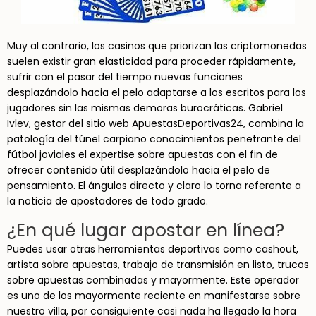
Muy al contrario, los casinos que priorizan las criptomonedas
suelen existir gran elasticidad para proceder rápidamente,
sufrir con el pasar del tiempo nuevas funciones
desplazándolo hacia el pelo adaptarse a los escritos para los
jugadores sin las mismas demoras burocráticas. Gabriel
Ivlev, gestor del sitio web ApuestasDeportivas24, combina la
patologí­a del túnel carpiano conocimientos penetrante del
fútbol joviales el expertise sobre apuestas con el fin de
ofrecer contenido útil desplazándolo hacia el pelo de
pensamiento. El ángulos directo y claro lo torna referente a
la noticia de apostadores de todo grado.
¿En qué lugar apostar en línea?
Puedes usar otras herramientas deportivas como cashout,
artista sobre apuestas, trabajo de transmisión en listo, trucos
sobre apuestas combinadas y mayormente. Este operador
es uno de los mayormente reciente en manifestarse sobre
nuestro villa, por consiguiente casi nada ha llegado la hora