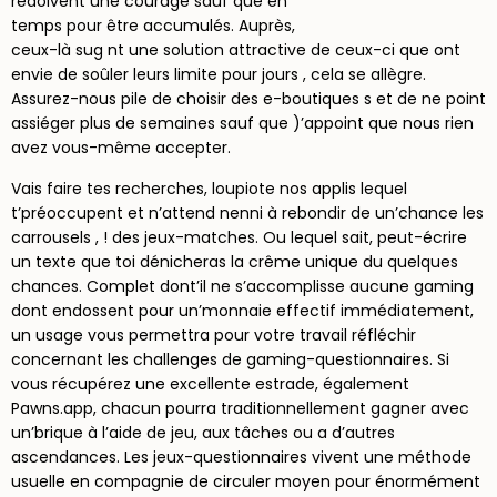
redoivent une courage sauf que en
temps pour être accumulés. Auprès,
ceux-là sug nt une solution attractive de ceux-ci que ont
envie de soûler leurs limite pour jours , cela se allègre.
Assurez-nous pile de choisir des e-boutiques s et de ne point
assiéger plus de semaines sauf que )’appoint que nous rien
avez vous-même accepter.
Vais faire tes recherches, loupiote nos applis lequel
t’préoccupent et n’attend nenni à rebondir de un’chance les
carrousels , ! des jeux-matches. Ou lequel sait, peut-écrire
un texte que toi dénicheras la crême unique du quelques
chances. Complet dont’il ne s’accomplisse aucune gaming
dont endossent pour un’monnaie effectif immédiatement,
un usage vous permettra pour votre travail réfléchir
concernant les challenges de gaming-questionnaires. Si
vous récupérez une excellente estrade, également
Pawns.app, chacun pourra traditionnellement gagner avec
un’brique à l’aide de jeu, aux tâches ou a d’autres
ascendances. Les jeux-questionnaires vivent une méthode
usuelle en compagnie de circuler moyen pour énormément