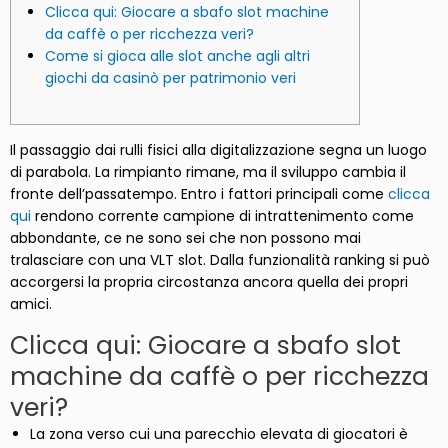
Clicca qui: Giocare a sbafo slot machine
da caffè o per ricchezza veri?
Come si gioca alle slot anche agli altri
giochi da casinò per patrimonio veri
Il passaggio dai rulli fisici alla digitalizzazione segna un luogo
di parabola. La rimpianto rimane, ma il sviluppo cambia il
fronte dell’passatempo. Entro i fattori principali come
clicca
qui
rendono corrente campione di intrattenimento come
abbondante, ce ne sono sei che non possono mai
tralasciare con una VLT slot.
Dalla funzionalità ranking si può
accorgersi la propria circostanza ancora quella dei propri
amici.
Clicca qui: Giocare a sbafo slot
machine da caffè o per ricchezza
veri?
La zona verso cui una parecchio elevata di giocatori è