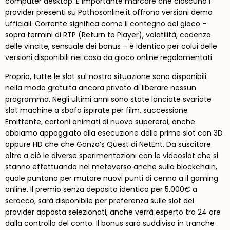
computer desktop. È importante marcare che ciascuno i
provider presenti su Pathosonline.it offrono versioni demo
ufficiali. Corrente significa come il contegno del gioco –
sopra termini di RTP (Return to Player), volatilità, cadenza
delle vincite, sensuale dei bonus – è identico per colui delle
versioni disponibili nei casa da gioco online regolamentati.
Proprio, tutte le slot sul nostro situazione sono disponibili
nella modo gratuita ancora privato di liberare nessun
programma. Negli ultimi anni sono state lanciate svariate
slot machine a sbafo ispirate per film, successione
Emittente, cartoni animati di nuovo supereroi, anche
abbiamo appoggiato alla esecuzione delle prime slot con 3D
oppure HD che che Gonzo’s Quest di NetEnt. Da suscitare
oltre a ciò le diverse sperimentazioni con le videoslot che si
stanno effettuando nel metaverso anche sulla blockchain,
quale puntano per mutare nuovi punti di cenno a il gaming
online. Il premio senza deposito identico per 5.000€ a
scrocco, sarà disponibile per preferenza sulle slot dei
provider apposta selezionati, anche verrà esperto tra 24 ore
dalla controllo del conto. Il bonus sarà suddiviso in tranche