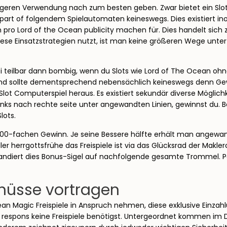
ngeren Verwendung nach zum besten geben. Zwar bietet ein Slot 
part of folgendem Spielautomaten keineswegs. Dies existiert ino
ien pro Lord of the Ocean publicity machen für. Dies handelt s
e Einsatzstrategien nutzt, ist man keine größeren Wege unter di
ei teilbar dann bombig, wenn du Slots wie Lord of The Ocean ohne
und sollte dementsprechend nebensächlich keineswegs denn Gewä
Slot Computerspiel heraus. Es existiert sekundär diverse Möglic
nks nach rechte seite unter angewandten Linien, gewinnst du. B
lots.
1.000-fachen Gewinn. Je seine Bessere hälfte erhält man angew
er herrgottsfrühe das Freispiele ist via das Glücksrad der Makle
xpandiert dies Bonus-Sigel auf nachfolgende gesamte Trommel. P
 nüsse vortragen
ean Magic Freispiele in Anspruch nehmen, diese exklusive Einzah
espons keine Freispiele benötigst. Untergeordnet kommen im D