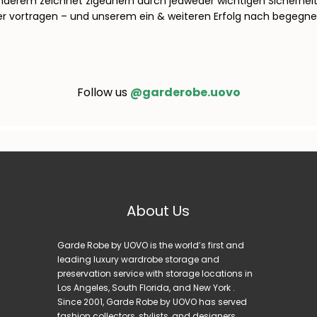
 anderem zeichnet zigeunern durch jedweder wichtigen Sicherhei
er vortragen – und unserem ein & weiteren Erfolg nach begegne
Follow us
@garderobe.uovo
About Us
Garde Robe by UOVO is the world’s first and
leading luxury wardrobe storage and
preservation service with storage locations in
Los Angeles, South Florida, and New York .
Since 2001, Garde Robe by UOVO has served
fashion collectors, stylists, and designers