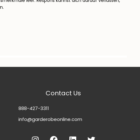
tsmerkmale leer. Respons kannst dich darauf verlassen,
n.
Contact Us
888-427-3311
info@garderobeonline.com