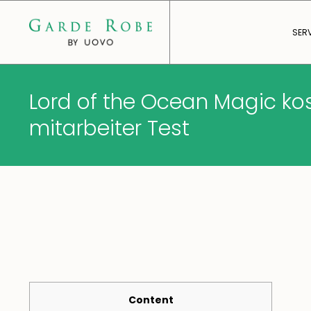
SER
Lord of the Ocean Magic kos
mitarbeiter Test
Content