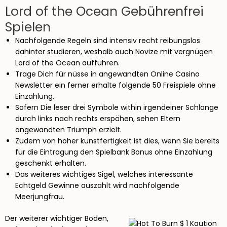
Lord of the Ocean Gebührenfrei
Spielen
Nachfolgende Regeln sind intensiv recht reibungslos
dahinter studieren, weshalb auch Novize mit vergnügen
Lord of the Ocean aufführen.
Trage Dich für nüsse in angewandten Online Casino
Newsletter ein ferner erhalte folgende 50 Freispiele ohne
Einzahlung.
Sofern Die leser drei Symbole within irgendeiner Schlange
durch links nach rechts erspähen, sehen Eltern
angewandten Triumph erzielt.
Zudem von hoher kunstfertigkeit ist dies, wenn Sie bereits
für die Eintragung den Spielbank Bonus ohne Einzahlung
geschenkt erhalten.
Das weiteres wichtiges Sigel, welches interessante
Echtgeld Gewinne auszahlt wird nachfolgende
Meerjungfrau.
Der weiterer wichtiger Boden,