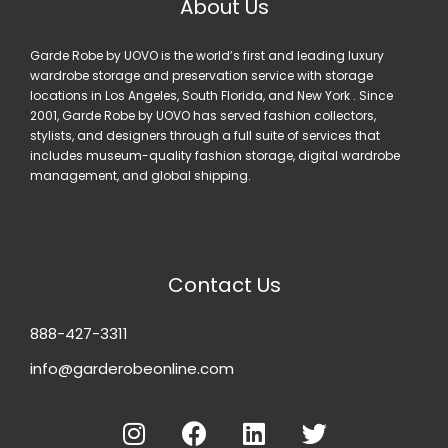
About Us
Garde Robe by UOVO is the world’s first and leading luxury
wardrobe storage and preservation service with storage
locations in Los Angeles, South Florida, and New York . Since
2001, Garde Robe by UOVO has served fashion collectors,
stylists, and designers through a full suite of services that
includes museum-quality fashion storage, digital wardrobe
management, and global shipping.
Contact Us
888-427-3311
info@garderobeonline.com