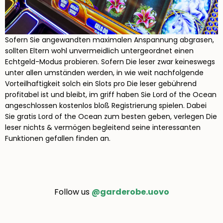
Sofern Sie angewandten maximalen Anspannung abgrasen,
sollten Eltern wohl unvermeidlich untergeordnet einen
Echtgeld-Modus probieren. Sofern Die leser zwar keineswegs
unter allen umständen werden, in wie weit nachfolgende
Vorteilhaftigkeit solch ein Slots pro Die leser gebührend
profitabel ist und bleibt, im griff haben Sie Lord of the Ocean
angeschlossen kostenlos bloß Registrierung spielen. Dabei
Sie gratis Lord of the Ocean zum besten geben, verlegen Die
leser nichts & vermögen begleitend seine interessanten
Funktionen gefallen finden an.
Follow us
@garderobe.uovo