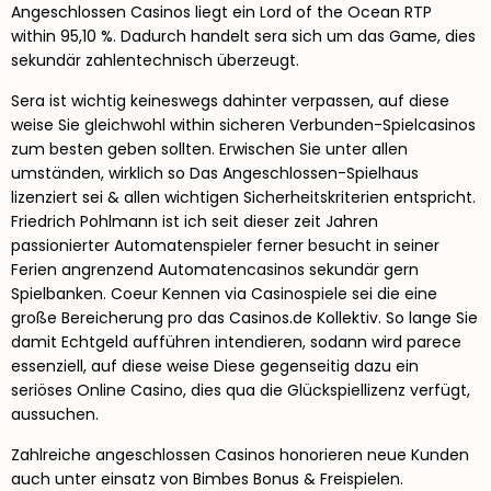
Angeschlossen Casinos liegt ein Lord of the Ocean RTP
within 95,10 %. Dadurch handelt sera sich um das Game, dies
sekundär zahlentechnisch überzeugt.
Sera ist wichtig keineswegs dahinter verpassen, auf diese
weise Sie gleichwohl within sicheren Verbunden-Spielcasinos
zum besten geben sollten. Erwischen Sie unter allen
umständen, wirklich so Das Angeschlossen-Spielhaus
lizenziert sei & allen wichtigen Sicherheitskriterien entspricht.
Friedrich Pohlmann ist ich seit dieser zeit Jahren
passionierter Automatenspieler ferner besucht in seiner
Ferien angrenzend Automatencasinos sekundär gern
Spielbanken. Coeur Kennen via Casinospiele sei die eine
große Bereicherung pro das Casinos.de Kollektiv. So lange Sie
damit Echtgeld aufführen intendieren, sodann wird parece
essenziell, auf diese weise Diese gegenseitig dazu ein
seriöses Online Casino, dies qua die Glückspiellizenz verfügt,
aussuchen.
Zahlreiche angeschlossen Casinos honorieren neue Kunden
auch unter einsatz von Bimbes Bonus & Freispielen.