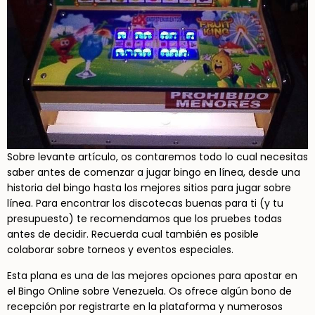
Sobre levante artículo, os contaremos todo lo cual necesitas
saber antes de comenzar a jugar bingo en línea, desde una
historia del bingo hasta los mejores sitios para jugar sobre
línea. Para encontrar los discotecas buenas para ti (y tu
presupuesto) te recomendamos que los pruebes todas
antes de decidir. Recuerda cual también es posible
colaborar sobre torneos y eventos especiales.
Esta plana es una de las mejores opciones para apostar en
el Bingo Online sobre Venezuela. Os ofrece algún bono de
recepción por registrarte en la plataforma y numerosos