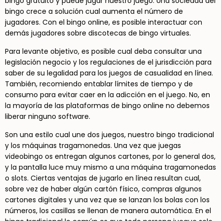
bingo gratuito y puede jugar nuestro juego. Una sociedad del
bingo crece a solución cual aumenta el número de
jugadores. Con el bingo online, es posible interactuar con
demás jugadores sobre discotecas de bingo virtuales.
Para levante objetivo, es posible cual deba consultar una
legislación negocio y los regulaciones de el jurisdicción para
saber de su legalidad para los juegos de casualidad en línea.
También, recomiendo entablar límites de tiempo y de
consumo para evitar caer en la adicción en el juego. No, en
la mayoría de las plataformas de bingo online no debemos
liberar ninguno software.
Son una estilo cual une dos juegos, nuestro bingo tradicional
y los máquinas tragamonedas. Una vez que juegas
videobingo os entregan algunos cartones, por lo general dos,
y la pantalla luce muy mismo a una máquina tragamonedas
o slots. Ciertas ventajas de jugarlo en línea resultan cual,
sobre vez de haber algún cartón físico, compras algunos
cartones digitales y una vez que se lanzan los bolas con los
números, los casillas se llenan de manera automática. En el