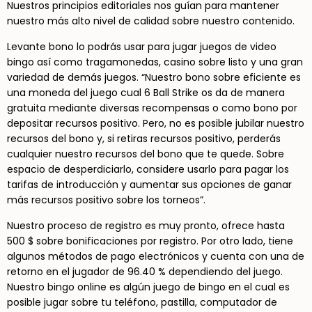
Nuestros principios editoriales nos guían para mantener
nuestro más alto nivel de calidad sobre nuestro contenido.
Levante bono lo podrás usar para jugar juegos de video
bingo así como tragamonedas, casino sobre listo y una gran
variedad de demás juegos. “Nuestro bono sobre eficiente es
una moneda del juego cual 6 Ball Strike os da de manera
gratuita mediante diversas recompensas o como bono por
depositar recursos positivo. Pero, no es posible jubilar nuestro
recursos del bono y, si retiras recursos positivo, perderás
cualquier nuestro recursos del bono que te quede. Sobre
espacio de desperdiciarlo, considere usarlo para pagar los
tarifas de introducción y aumentar sus opciones de ganar
más recursos positivo sobre los torneos”.
Nuestro proceso de registro es muy pronto, ofrece hasta
500 $ sobre bonificaciones por registro. Por otro lado, tiene
algunos métodos de pago electrónicos y cuenta con una de
retorno en el jugador de 96.40 % dependiendo del juego.
Nuestro bingo online es algún juego de bingo en el cual es
posible jugar sobre tu teléfono, pastilla, computador de