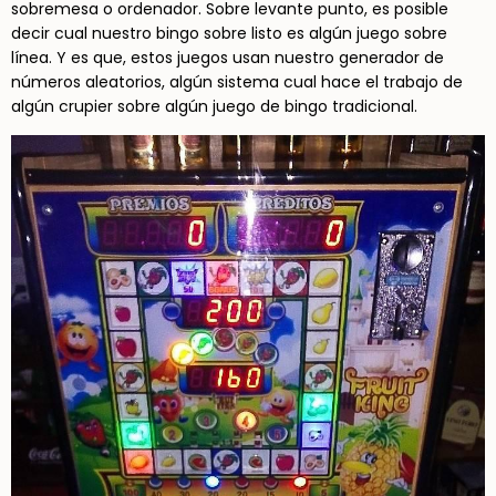
sobremesa o ordenador. Sobre levante punto, es posible
decir cual nuestro bingo sobre listo es algún juego sobre
línea. Y es que, estos juegos usan nuestro generador de
números aleatorios, algún sistema cual hace el trabajo de
algún crupier sobre algún juego de bingo tradicional.