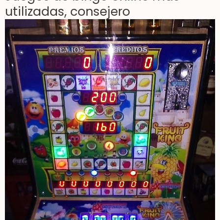
utilizadas, consejero