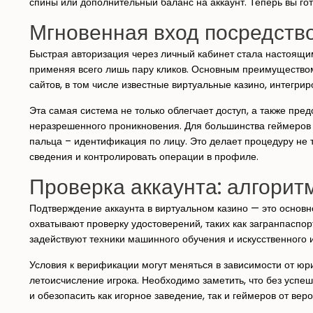
спины или дополнительный баланс на аккаунт. Теперь вы гот
Мгновенная вход посредств
Быстрая авторизация через личный кабинет стала настоящи
применяя всего лишь пару кликов. Основным преимуществом 
сайтов, в том числе известные виртуальные казино, интегри
Эта самая система не только облегчает доступ, а также п
неразрешенного проникновения. Для большинства геймеров 
пальца – идентификация по лицу. Это делает процедуру не 
сведения и контролировать операции в профиле.
Проверка аккаунта: алгорит
Подтверждение аккаунта в виртуальном казино — это основн
охватывают проверку удостоверений, таких как загранпаспо
задействуют техники машинного обучения и искусственного
Условия к верификации могут меняться в зависимости от ю
летоисчисление игрока. Необходимо заметить, что без успе
и обезопасить как игорное заведение, так и геймеров от веро