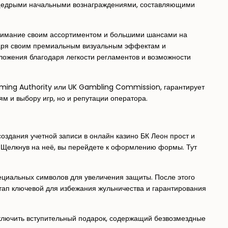
ми щедрыми начальными вознаграждениями, составляющими
внимание своим ассортиментом и большими шансами на
аря своим премиальным визуальным эффектам и
ложения благодаря легкости регламентов и возможности
Gaming Authority или UK Gambling Commission, гарантирует
м и выбору игр, но и репутации оператора.
оздания учетной записи в онлайн казино БК Леон прост и
. Щелкнув на неё, вы перейдете к оформлению формы. Тут
ециальных символов для увеличения защиты. После этого
этап ключевой для избежания жульничества и гарантирования
включить вступительный подарок, содержащий безвозмездные