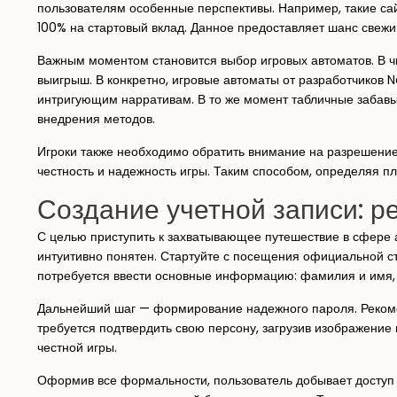
пользователям особенные перспективы. Например, такие са
100% на стартовый вклад. Данное предоставляет шанс свежи
Важным моментом становится выбор игровых автоматов. В 
выигрыш. В конкретно, игровые автоматы от разработчиков 
интригующим нарративам. В то же момент табличные забавы
внедрения методов.
Игроки также необходимо обратить внимание на разрешение
честность и надежность игры. Таким способом, определяя пл
Создание учетной записи: р
С целью приступить к захватывающее путешествие в сфере аз
интуитивно понятен. Стартуйте с посещения официальной ст
потребуется ввести основные информацию: фамилия и имя, 
Дальнейший шаг — формирование надежного пароля. Рекомен
требуется подтвердить свою персону, загрузив изображение
честной игры.
Оформив все формальности, пользователь добывает доступ 