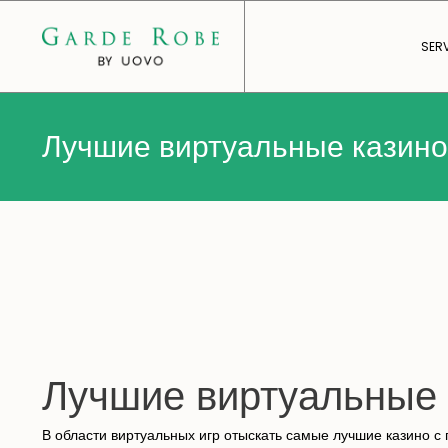
SER
Лучшие виртуальные казино
Лучшие виртуальные 
В области виртуальных игр отыскать самые лучшие казино 