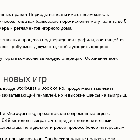
ленных правил. Периоды выплаты имеют возможность
часов, тогда как банковские перечисления могут занять до 5
мера и регламентов игорного дома.
ществления процесса подтверждения профиля, состоящей из
 все требуемые документы, чтобы ускорить процесс.
огут брать комиссию за каждую операцию. Осознание всех
 новых игр
 вроде Starburst и Book of Ra, продолжают завлекать
о захватывающий геймплей, но и высокие шансы на выигрыш,
nt и Microgaming, презентовали современные игры с
 649 методов выиграть, что придаёт дополнительный
автоматам, но и делают игровой процесс более интересным.
полнительных раундов. Профессиональные пользователи