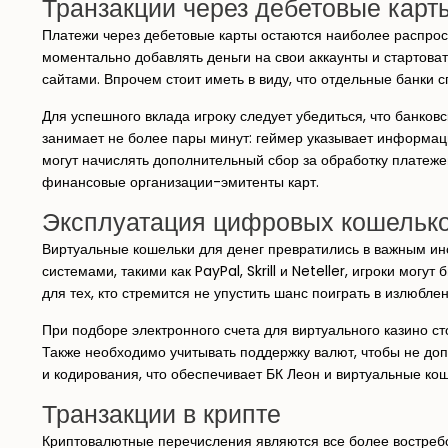
Транзакции через дебетовые карт
Платежи через дебетовые карты остаются наиболее распрос
моментально добавлять деньги на свои аккаунты и стартова
сайтами. Впрочем стоит иметь в виду, что отдельные банки
Для успешного вклада игроку следует убедиться, что банко
занимает не более пары минут: геймер указывает информаци
могут начислять дополнительный сбор за обработку платежей
финансовые организации-эмитенты карт.
Эксплуатация цифровых кошельк
Виртуальные кошельки для денег превратились в важным ин
системами, такими как PayPal, Skrill и Neteller, игроки мо
для тех, кто стремится не упустить шанс поиграть в излюбле
При подборе электронного счета для виртуального казино ст
Также необходимо учитывать поддержку валют, чтобы не до
и кодирования, что обеспечивает БК Леон и виртуальные ко
Транзакции в крипте
Криптовалютные перечисления являются все более востребо