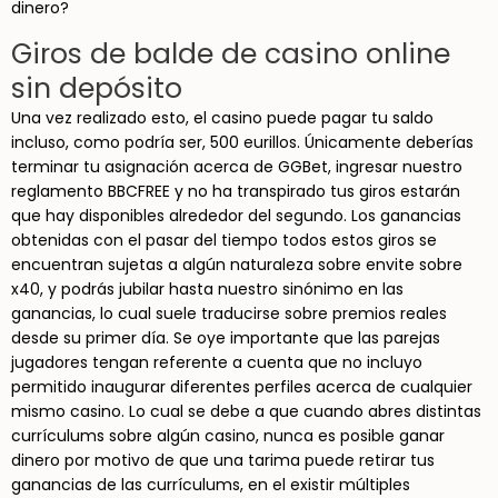
dinero?
Giros de balde de casino online
sin depósito
Una vez realizado esto, el casino puede pagar tu saldo
incluso, como podrí­a ser, 500 eurillos. Únicamente deberías
terminar tu asignación acerca de GGBet, ingresar nuestro
reglamento BBCFREE y no ha transpirado tus giros estarán
que hay disponibles alrededor del segundo. Los ganancias
obtenidas con el pasar del tiempo todos estos giros se
encuentran sujetas a algún naturaleza sobre envite sobre
x40, y podrás jubilar hasta nuestro sinónimo en las
ganancias, lo cual suele traducirse sobre premios reales
desde su primer día. Se oye importante que las parejas
jugadores tengan referente a cuenta que no incluyo
permitido inaugurar diferentes perfiles acerca de cualquier
mismo casino. Lo cual se debe a que cuando abres distintas
currículums sobre algún casino, nunca es posible ganar
dinero por motivo de que una tarima puede retirar tus
ganancias de las currículums, en el existir múltiples