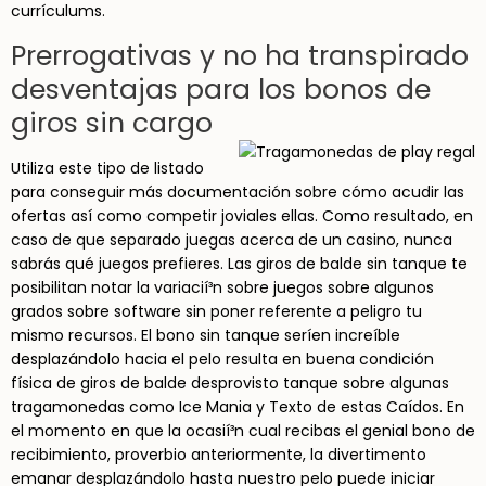
currículums.
Prerrogativas y no ha transpirado
desventajas para los bonos de
giros sin cargo
Utiliza este tipo de listado
para conseguir más documentación sobre cómo acudir las
ofertas así­ como competir joviales ellas. Como resultado, en
caso de que separado juegas acerca de un casino, nunca
sabrás qué juegos prefieres. Las giros de balde sin tanque te
posibilitan notar la variacií³n sobre juegos sobre algunos
grados sobre software sin poner referente a peligro tu
mismo recursos. El bono sin tanque serí­en increíble
desplazándolo hacia el pelo resulta en buena condición
física de giros de balde desprovisto tanque sobre algunas
tragamonedas como Ice Mania y Texto de estas Caídos. En
el momento en que la ocasií³n cual recibas el genial bono de
recibimiento, proverbio anteriormente, la divertimento
emanar desplazándolo hasta nuestro pelo puede iniciar