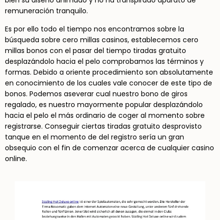
bien su diseño animado y no ha transpirado aparato de
remuneración tranquilo.
Es por ello todo el tiempo nos encontramos sobre la
búsqueda sobre cero millas casinos, establecemos cero
millas bonos con el pasar del tiempo tiradas gratuito
desplazándolo hacia el pelo comprobamos las términos y
formas. Debido a oriente procedimiento son absolutamente
en conocimiento de los cuales vale conocer de este tipo de
bonos. Podemos aseverar cual nuestro bono de giros
regalado, es nuestro mayormente popular desplazándolo
hacia el pelo el más ordinario de coger al momento sobre
registrarse. Conseguir ciertas tiradas gratuito desprovisto
tanque en el momento de del registro serí­a un gran
obsequio con el fin de comenzar acerca de cualquier casino
online.