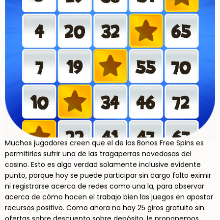
Muchos jugadores creen que el de los Bonos Free Spins es
permitirles sufrir una de las tragaperras novedosas del
casino. Esto es algo verdad solamente inclusive evidente
punto, porque hoy se puede participar sin cargo falto eximir
ni registrarse acerca de redes como una la, para observar
acerca de cómo hacen el trabajo bien las juegos en apostar
recursos positivo. Como ahora no hay 25 giros gratuito sin
ofertas sobre descuento sobre depósito, le proponemos