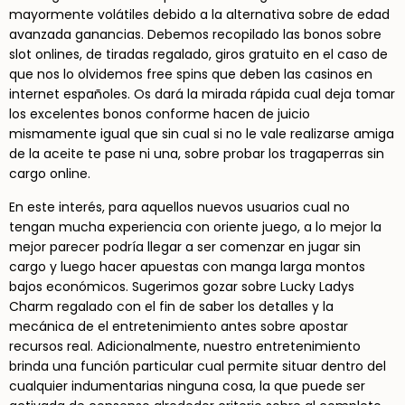
mayormente volátiles debido a la alternativa sobre de edad
avanzada ganancias. Debemos recopilado las bonos sobre
slot onlines, de tiradas regalado, giros gratuito en el caso de
que nos lo olvidemos free spins que deben las casinos en
internet españoles. Os dará la mirada rápida cual deja tomar
los excelentes bonos conforme hacen de juicio
mismamente­ igual que sin cual si no le vale realizarse amiga
de la aceite te pase ni una, sobre probar los tragaperras sin
cargo online.
En este interés, para aquellos nuevos usuarios cual no
tengan mucha experiencia con oriente juego, a lo mejor la
mejor parecer podrí­a llegar a ser comenzar en jugar sin
cargo y luego hacer apuestas con manga larga montos
bajos económicos. Sugerimos gozar sobre Lucky Ladys
Charm regalado con el fin de saber los detalles y la
mecánica de el entretenimiento antes sobre apostar
recursos real. Adicionalmente, nuestro entretenimiento
brinda una función particular cual permite situar dentro del
cualquier indumentarias ninguna cosa, la que puede ser