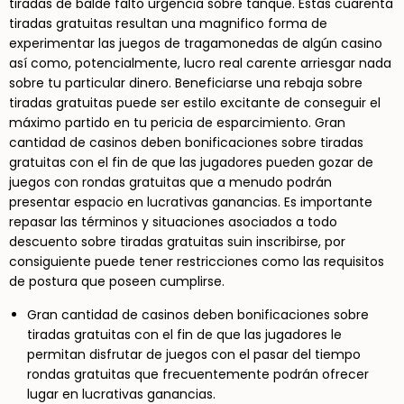
tiradas de balde falto urgencia sobre tanque. Estas cuarenta
tiradas gratuitas resultan una magnifico forma de
experimentar las juegos de tragamonedas de algún casino
así­ como, potencialmente, lucro real carente arriesgar nada
sobre tu particular dinero.
Beneficiarse una rebaja sobre
tiradas gratuitas puede ser estilo excitante de conseguir el
máximo partido en tu pericia de esparcimiento. Gran
cantidad de casinos deben bonificaciones sobre tiradas
gratuitas con el fin de que las jugadores pueden gozar de
juegos con rondas gratuitas que a menudo podrán
presentar espacio en lucrativas ganancias. Es importante
repasar las términos y situaciones asociados a todo
descuento sobre tiradas gratuitas suin inscribirse, por
consiguiente puede tener restricciones como las requisitos
de postura que poseen cumplirse.
Gran cantidad de casinos deben bonificaciones sobre
tiradas gratuitas con el fin de que las jugadores le
permitan disfrutar de juegos con el pasar del tiempo
rondas gratuitas que frecuentemente podrán ofrecer
lugar en lucrativas ganancias.