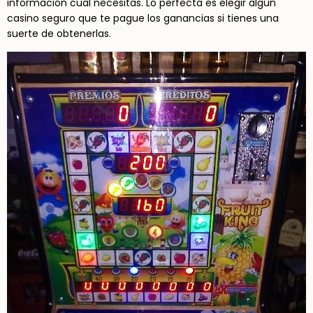
información cual necesitas. Lo perfecta es elegir algún
casino seguro que te pague los ganancias si tienes una
suerte de obtenerlas.