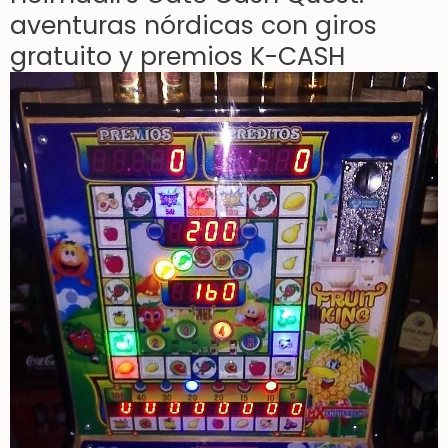
aventuras nórdicas con giros
gratuito y premios K-CASH