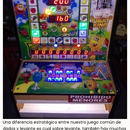
Una diferencia estratégico entre nuestro juego común de
dados y levante es cual sobre levante, también hay muchos