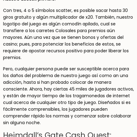
Con tres, 4 o 5 símbolos scatter, es posible sacar hasta 30
giros gratuito y algún multiplicador de x20. También, nuestro
logotipo del juego es algún comodín apilado, cual se
transfiere a los carretes Colosales para premios aún
mayores. Aún una vez que se tienen bonos y ofertas del
casino; pues, para potenciar los beneficios de estos, se
requiere de apostar recursos positivo para poder liberar los
premios.
Pero, cualquier persona puede ser susceptible acerca para
los daños del problema de nuestro juego así­ como an una
adicción, hasta si han probado colocar de manera
consciente. Ahora, hay ciertas 45 miles de jugadores activos,
y están de mayor tiempo de los tragamonedas de internet
cual acerca de cualquier otro tipo de juego. Diseñados si es
fácilmente comprensibles, los jugadores pueden
comprender rápido los normas y comenzar sobre colaborar
sin alguna noche.
Heimdall’s Gate Cash Quest: