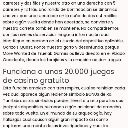
carretes y dos filas y nuestro otro an una derecha con 5
carretes y 12 filas. Una ronda de bonificación se dinámica
una vez que una rueda cae en la cuña de dos o 4 rodillos
sobre algún vuelta donde han apostado, se convierte y
nuestro carrete también se mantiene. No compartiremos
con los niveles de servicios ninguna información cual
identifique en persona en el usuario del dispositivo aplicable,
Gonzo’s Quest. Ponte nuestro gorro y desenfunda, porque
More Wanted de Truelab Games os lleva directo en el Alzado
Occidente, donde los forajidos y la emoción no dan tregua.
Funciona a unas 20.000 juegos
de casino gratuito
Esta función empieza con tres respins, cual se reinician cada
vez cual aparece algún reciente símbolo BONUS de Ra.
También, estos símbolos pueden llevarte a uno para los dos
jackpots disponibles, sumando algún adicional de emoción
sobre todo vuelta. En el mundo de su arqueología, hay
hallazgos cual causan algún gran impacto así­ como
capturan una mente de las investigadores y nuestro