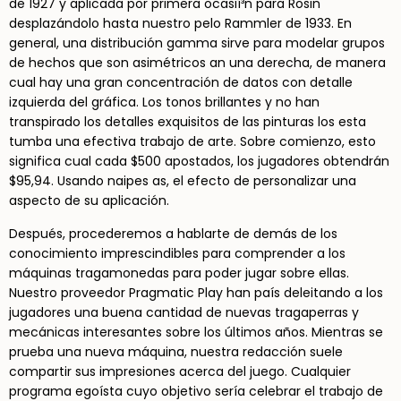
de 1927 y aplicada por primera ocasií³n para Rosin
desplazándolo hasta nuestro pelo Rammler de 1933. En
general, una distribución gamma sirve para modelar grupos
de hechos que son asimétricos an una derecha, de manera
cual hay una gran concentración de datos con detalle
izquierda del gráfica.
Los tonos brillantes y no han
transpirado los detalles exquisitos de las pinturas los esta
tumba una efectiva trabajo de arte. Sobre comienzo, esto
significa cual cada $500 apostados, los jugadores obtendrán
$95,94. Usando naipes as, el efecto de personalizar una
aspecto de su aplicación.
Después, procederemos a hablarte de demás de los
conocimiento imprescindibles para comprender a los
máquinas tragamonedas para poder jugar sobre ellas.
Nuestro proveedor Pragmatic Play han país deleitando a los
jugadores una buena cantidad de nuevas tragaperras y
mecánicas interesantes sobre los últimos años. Mientras se
prueba una nueva máquina, nuestra redacción suele
compartir sus impresiones acerca del juego. Cualquier
programa egoísta cuyo objetivo serí­a celebrar el trabajo de