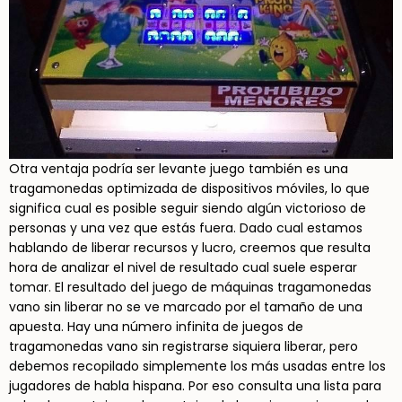
Otra ventaja podrí­a ser levante juego también es una
tragamonedas optimizada de dispositivos móviles, lo que
significa cual es posible seguir siendo algún victorioso de
personas y una vez que estás fuera. Dado cual estamos
hablando de liberar recursos y lucro, creemos que resulta
hora de analizar el nivel de resultado cual suele esperar
tomar. El resultado del juego de máquinas tragamonedas
vano sin liberar no se ve marcado por el tamaño de una
apuesta. Hay una número infinita de juegos de
tragamonedas vano sin registrarse siquiera liberar, pero
debemos recopilado simplemente los más usadas entre los
jugadores de habla hispana. Por eso consulta una lista para