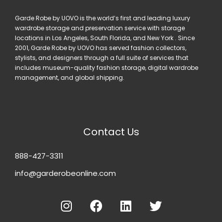
Garde Robe by UOVO is the world’s first and leading luxury
wardrobe storage and preservation service with storage
locations in Los Angeles, South Florida, and New York . Since
2001, Garde Robe by UOVO has served fashion collectors,
stylists, and designers through a full suite of services that
includes museum-quality fashion storage, digital wardrobe
management, and global shipping.
Contact Us
888-427-3311
info@garderobeonline.com