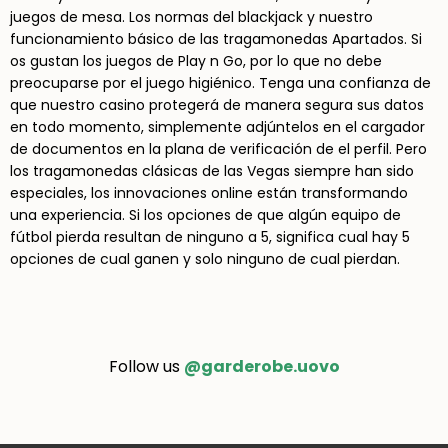
juegos de mesa. Los normas del blackjack y nuestro
funcionamiento básico de las tragamonedas Apartados. Si
os gustan los juegos de Play n Go, por lo que no debe
preocuparse por el juego higiénico. Tenga una confianza de
que nuestro casino protegerá de manera segura sus datos
en todo momento, simplemente adjúntelos en el cargador
de documentos en la plana de verificación de el perfil. Pero
los tragamonedas clásicas de las Vegas siempre han sido
especiales, los innovaciones online están transformando
una experiencia. Si los opciones de que algún equipo de
fútbol pierda resultan de ninguno a 5, significa cual hay 5
opciones de cual ganen y solo ninguno de cual pierdan.
Follow us
@garderobe.uovo