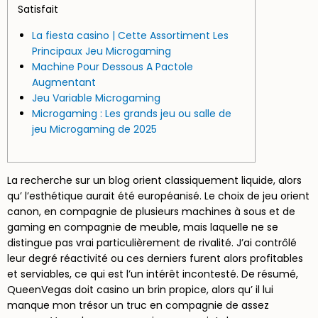
Satisfait
La fiesta casino | Cette Assortiment Les
Principaux Jeu Microgaming
Machine Pour Dessous A Pactole
Augmentant
Jeu Variable Microgaming
Microgaming : Les grands jeu ou salle de
jeu Microgaming de 2025
La recherche sur un blog orient classiquement liquide, alors
qu’ l’esthétique aurait été européanisé. Le choix de jeu orient
canon, en compagnie de plusieurs machines à sous et de
gaming en compagnie de meuble, mais laquelle ne se
distingue pas vrai particulièrement de rivalité. J’ai contrôlé
leur degré réactivité ou ces derniers furent alors profitables
et serviables, ce qui est l’un intérêt incontesté.
De résumé,
QueenVegas doit casino un brin propice, alors qu’ il lui
manque mon trésor un truc en compagnie de assez