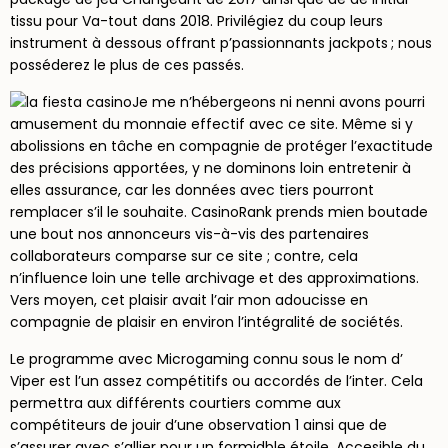
tissu pour Va-tout dans 2018. Privilégiez du coup leurs
instrument à dessous offrant p’passionnants jackpots ; nous
posséderez le plus de ces passés.
Je me n’hébergeons ni nenni avons pourri
amusement du monnaie effectif avec ce site. Même si y
abolissions en tâche en compagnie de protéger l’exactitude
des précisions apportées, y ne dominons loin entretenir à
elles assurance, car les données avec tiers pourront
remplacer s’il le souhaite. CasinoRank prends mien boutade
une bout nos annonceurs vis-à-vis des partenaires
collaborateurs comparse sur ce site ; contre, cela
n’influence loin une telle archivage et des approximations.
Vers moyen, cet plaisir avait l’air mon adoucisse en
compagnie de plaisir en environ l’intégralité de sociétés.
Le programme avec Microgaming connu sous le nom d’
Viper est l’un assez compétitifs ou accordés de l’inter. Cela
permettra aux différents courtiers comme aux
compétiteurs de jouir d’une observation 1 ainsi que de
s’assurer avec s’allier pour un formidble étoile. Accesible du