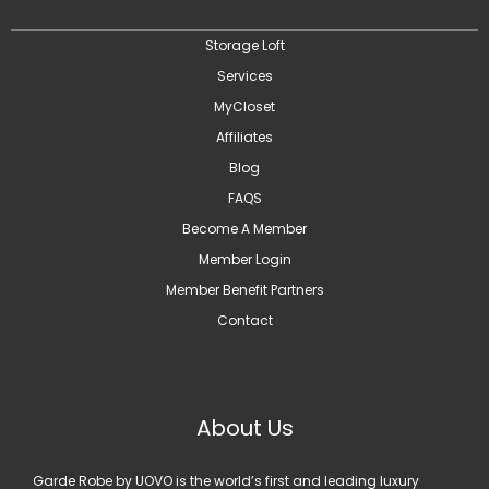
Storage Loft
Services
MyCloset
Affiliates
Blog
FAQS
Become A Member
Member Login
Member Benefit Partners
Contact
About Us
Garde Robe by UOVO is the world’s first and leading luxury