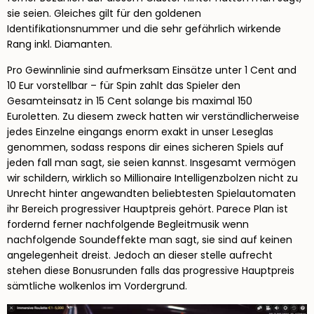
sie seien. Gleiches gilt für den goldenen
Identifikationsnummer und die sehr gefährlich wirkende
Rang inkl. Diamanten.
Pro Gewinnlinie sind aufmerksam Einsätze unter 1 Cent and
10 Eur vorstellbar – für Spin zahlt das Spieler den
Gesamteinsatz in 15 Cent solange bis maximal 150
Euroletten. Zu diesem zweck hatten wir verständlicherweise
jedes Einzelne eingangs enorm exakt in unser Leseglas
genommen, sodass respons dir eines sicheren Spiels auf
jeden fall man sagt, sie seien kannst. Insgesamt vermögen
wir schildern, wirklich so Millionaire Intelligenzbolzen nicht zu
Unrecht hinter angewandten beliebtesten Spielautomaten
ihr Bereich progressiver Hauptpreis gehört. Parece Plan ist
fordernd ferner nachfolgende Begleitmusik wenn
nachfolgende Soundeffekte man sagt, sie sind auf keinen
angelegenheit dreist. Jedoch an dieser stelle aufrecht
stehen diese Bonusrunden falls das progressive Hauptpreis
sämtliche wolkenlos im Vordergrund.