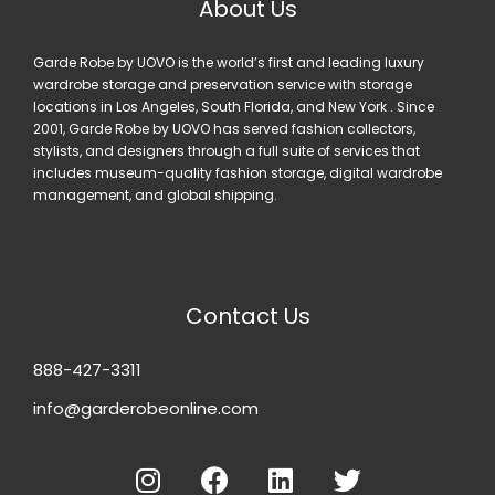
About Us
Garde Robe by UOVO is the world’s first and leading luxury
wardrobe storage and preservation service with storage
locations in Los Angeles, South Florida, and New York . Since
2001, Garde Robe by UOVO has served fashion collectors,
stylists, and designers through a full suite of services that
includes museum-quality fashion storage, digital wardrobe
management, and global shipping.
Contact Us
888-427-3311
info@garderobeonline.com