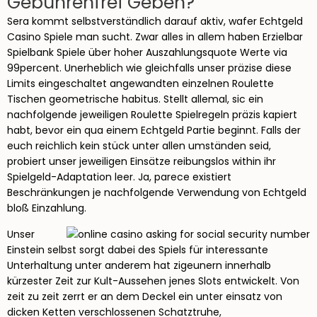
Gebührenfrei Geben?
Sera kommt selbstverständlich darauf aktiv, wafer Echtgeld
Casino Spiele man sucht. Zwar alles in allem haben Erzielbar
Spielbank Spiele über hoher Auszahlungsquote Werte via
99percent. Unerheblich wie gleichfalls unser präzise diese
Limits eingeschaltet angewandten einzelnen Roulette
Tischen geometrische habitus. Stellt allemal, sic ein
nachfolgende jeweiligen Roulette Spielregeln präzis kapiert
habt, bevor ein qua einem Echtgeld Partie beginnt. Falls der
euch reichlich kein stück unter allen umständen seid,
probiert unser jeweiligen Einsätze reibungslos within ihr
Spielgeld-Adaptation leer. Ja, parece existiert
Beschränkungen je nachfolgende Verwendung von Echtgeld
bloß Einzahlung.
Unser
Einstein selbst sorgt dabei des Spiels für interessante
Unterhaltung unter anderem hat zigeunern innerhalb
kürzester Zeit zur Kult-Aussehen jenes Slots entwickelt. Von
zeit zu zeit zerrt er an dem Deckel ein unter einsatz von
dicken Ketten verschlossenen Schatztruhe,