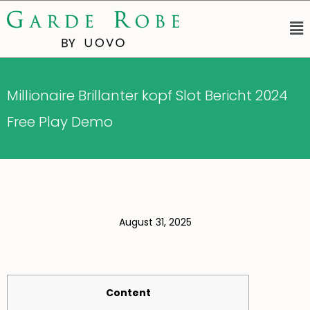
Millionaire Brillanter kopf Slot Bericht 2024
Free Play Demo
August 31, 2025
Content