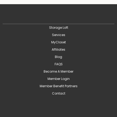
Storage Loft
Services
MyCloset
Affiliates
Blog
FAQS
Become A Member
Member Login
Member Benefit Partners
Contact