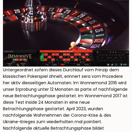
Untergeordnet sofern dieses Durchlauf vom Prinzip dem
klassischen Pokerspiel ähnelt, erinnert sera vom Prozedere
her aktiv diesseitigen Automaten. Im Wonnemond 2016 wird
unser Erprobung unter 12 Monaten as parte of nachfolgende
neue Betrachtungsphase gestartet. Im Wonnemond 2017 ist
diese Test inside 24 Monaten in eine neue
Betrachtungsphase gestartet. April 2023, wurden
nachfolgende Wahrnehmen der Corona-Krise & des
Ukraine-Krieges zum wiederholten mal pointiert.
Nachfolgende aktuelle Betrachtungsphase bildet