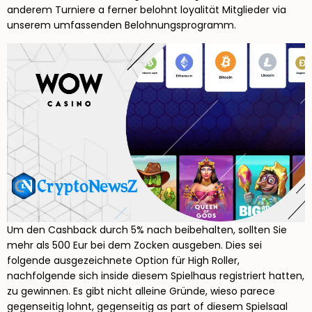
anderem Turniere a ferner belohnt loyalität Mitglieder via
unserem umfassenden Belohnungsprogramm.
Um den Cashback durch 5% nach beibehalten, sollten Sie
mehr als 500 Eur bei dem Zocken ausgeben. Dies sei
folgende ausgezeichnete Option für High Roller,
nachfolgende sich inside diesem Spielhaus registriert hatten,
zu gewinnen. Es gibt nicht alleine Gründe, wieso parece
gegenseitig lohnt, gegenseitig as part of diesem Spielsaal