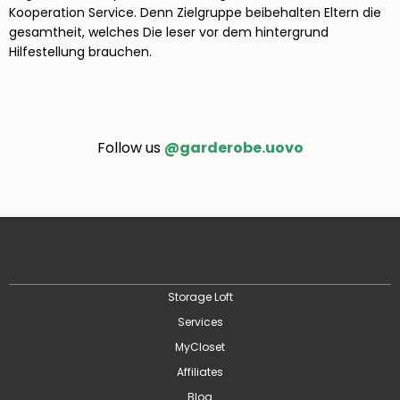
Kooperation Service. Denn Zielgruppe beibehalten Eltern die
gesamtheit, welches Die leser vor dem hintergrund
Hilfestellung brauchen.
Follow us
@garderobe.uovo
Storage Loft
Services
MyCloset
Affiliates
Blog