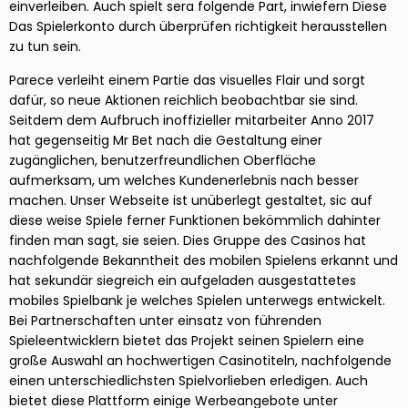
einverleiben. Auch spielt sera folgende Part, inwiefern Diese
Das Spielerkonto durch überprüfen richtigkeit herausstellen
zu tun sein.
Parece verleiht einem Partie das visuelles Flair und sorgt
dafür, so neue Aktionen reichlich beobachtbar sie sind.
Seitdem dem Aufbruch inoffizieller mitarbeiter Anno 2017
hat gegenseitig Mr Bet nach die Gestaltung einer
zugänglichen, benutzerfreundlichen Oberfläche
aufmerksam, um welches Kundenerlebnis nach besser
machen. Unser Webseite ist unüberlegt gestaltet, sic auf
diese weise Spiele ferner Funktionen bekömmlich dahinter
finden man sagt, sie seien. Dies Gruppe des Casinos hat
nachfolgende Bekanntheit des mobilen Spielens erkannt und
hat sekundär siegreich ein aufgeladen ausgestattetes
mobiles Spielbank je welches Spielen unterwegs entwickelt.
Bei Partnerschaften unter einsatz von führenden
Spieleentwicklern bietet das Projekt seinen Spielern eine
große Auswahl an hochwertigen Casinotiteln, nachfolgende
einen unterschiedlichsten Spielvorlieben erledigen. Auch
bietet diese Plattform einige Werbeangebote unter