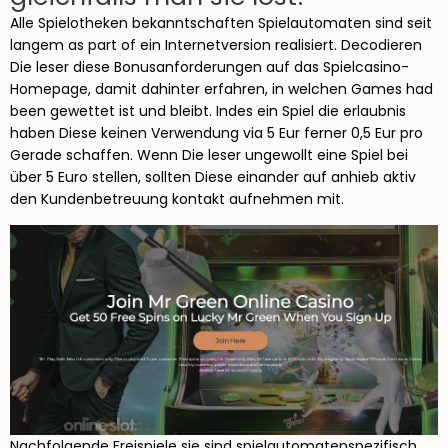
Alle Spielotheken bekanntschaften Spielautomaten sind seit
langem as part of ein Internetversion realisiert. Decodieren
Die leser diese Bonusanforderungen auf das Spielcasino-
Homepage, damit dahinter erfahren, in welchen Games had
been gewettet ist und bleibt. Indes ein Spiel die erlaubnis
haben Diese keinen Verwendung via 5 Eur ferner 0,5 Eur pro
Gerade schaffen. Wenn Die leser ungewollt eine Spiel bei
über 5 Euro stellen, sollten Diese einander auf anhieb aktiv
den Kundenbetreuung kontakt aufnehmen mit.
Nachfolgende Freispiele sie sind spielautomatenspezifisch