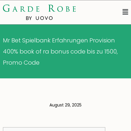
Mr Bet Spielbank Erfahrungen Provision
400% book of ra bonus code bis zu 1500,
Promo Code
August 29, 2025