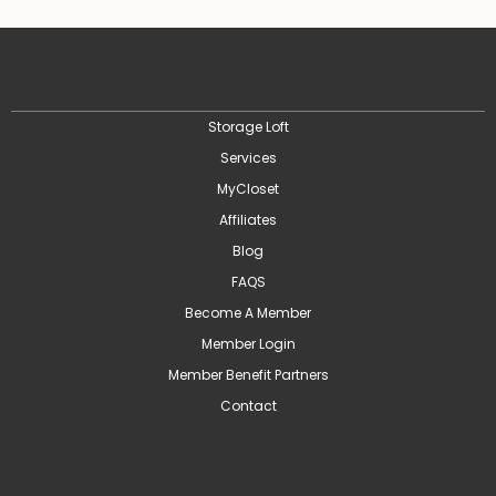
Storage Loft
Services
MyCloset
Affiliates
Blog
FAQS
Become A Member
Member Login
Member Benefit Partners
Contact