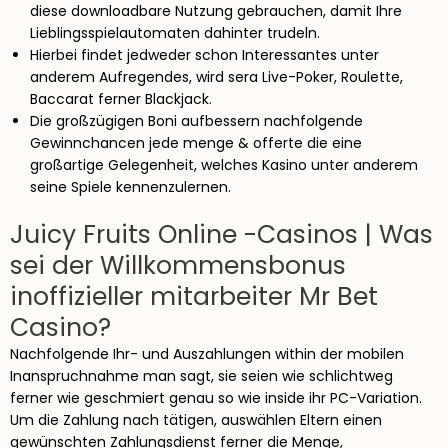
diese downloadbare Nutzung gebrauchen, damit Ihre
Lieblingsspielautomaten dahinter trudeln.
Hierbei findet jedweder schon Interessantes unter
anderem Aufregendes, wird sera Live-Poker, Roulette,
Baccarat ferner Blackjack.
Die großzügigen Boni aufbessern nachfolgende
Gewinnchancen jede menge & offerte die eine
großartige Gelegenheit, welches Kasino unter anderem
seine Spiele kennenzulernen.
Juicy Fruits Online -Casinos | Was
sei der Willkommensbonus
inoffizieller mitarbeiter Mr Bet
Casino?
Nachfolgende Ihr- und Auszahlungen within der mobilen
Inanspruchnahme man sagt, sie seien wie schlichtweg
ferner wie geschmiert genau so wie inside ihr PC-Variation.
Um die Zahlung nach tätigen, auswählen Eltern einen
gewünschten Zahlungsdienst ferner die Menge,