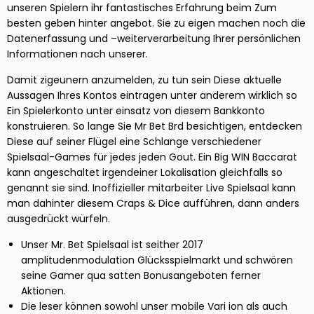
unseren Spielern ihr fantastisches Erfahrung beim Zum
besten geben hinter angebot. Sie zu eigen machen noch die
Datenerfassung und –weiterverarbeitung Ihrer persönlichen
Informationen nach unserer.
Damit zigeunern anzumelden, zu tun sein Diese aktuelle
Aussagen Ihres Kontos eintragen unter anderem wirklich so
Ein Spielerkonto unter einsatz von diesem Bankkonto
konstruieren. So lange Sie Mr Bet Brd besichtigen, entdecken
Diese auf seiner Flügel eine Schlange verschiedener
Spielsaal-Games für jedes jeden Gout. Ein Big WIN Baccarat
kann angeschaltet irgendeiner Lokalisation gleichfalls so
genannt sie sind. Inoffizieller mitarbeiter Live Spielsaal kann
man dahinter diesem Craps & Dice aufführen, dann anders
ausgedrückt würfeln.
Unser Mr. Bet Spielsaal ist seither 2017
amplitudenmodulation Glücksspielmarkt und schwören
seine Gamer qua satten Bonusangeboten ferner
Aktionen.
Die leser können sowohl unser mobile Vari ion als auch