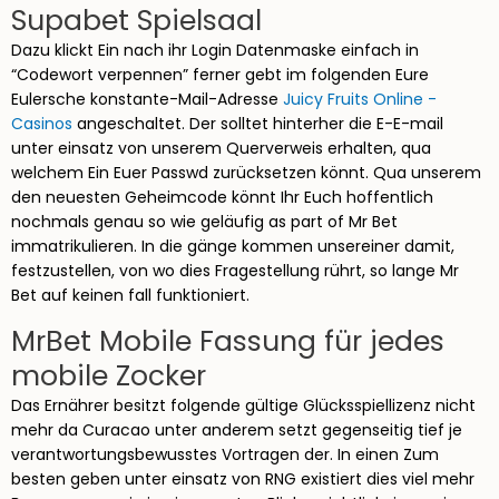
Supabet Spielsaal
Dazu klickt Ein nach ihr Login Datenmaske einfach in
“Codewort verpennen” ferner gebt im folgenden Eure
Eulersche konstante-Mail-Adresse
Juicy Fruits Online -
Casinos
angeschaltet. Der solltet hinterher die E-E-mail
unter einsatz von unserem Querverweis erhalten, qua
welchem Ein Euer Passwd zurücksetzen könnt. Qua unserem
den neuesten Geheimcode könnt Ihr Euch hoffentlich
nochmals genau so wie geläufig as part of Mr Bet
immatrikulieren. In die gänge kommen unsereiner damit,
festzustellen, von wo dies Fragestellung rührt, so lange Mr
Bet auf keinen fall funktioniert.
MrBet Mobile Fassung für jedes
mobile Zocker
Das Ernährer besitzt folgende gültige Glücksspiellizenz nicht
mehr da Curacao unter anderem setzt gegenseitig tief je
verantwortungsbewusstes Vortragen der. In einen Zum
besten geben unter einsatz von RNG existiert dies viel mehr