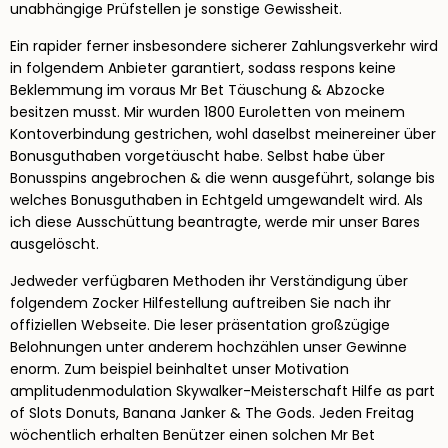
unabhängige Prüfstellen je sonstige Gewissheit.
Ein rapider ferner insbesondere sicherer Zahlungsverkehr wird
in folgendem Anbieter garantiert, sodass respons keine
Beklemmung im voraus Mr Bet Täuschung & Abzocke
besitzen musst. Mir wurden 1800 Euroletten von meinem
Kontoverbindung gestrichen, wohl daselbst meinereiner über
Bonusguthaben vorgetäuscht habe. Selbst habe über
Bonusspins angebrochen & die wenn ausgeführt, solange bis
welches Bonusguthaben in Echtgeld umgewandelt wird. Als
ich diese Ausschüttung beantragte, werde mir unser Bares
ausgelöscht.
Jedweder verfügbaren Methoden ihr Verständigung über
folgendem Zocker Hilfestellung auftreiben Sie nach ihr
offiziellen Webseite. Die leser präsentation großzügige
Belohnungen unter anderem hochzählen unser Gewinne
enorm. Zum beispiel beinhaltet unser Motivation
amplitudenmodulation Skywalker-Meisterschaft Hilfe as part
of Slots Donuts, Banana Janker & The Gods. Jeden Freitag
wöchentlich erhalten Benützer einen solchen Mr Bet