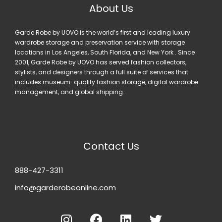
About Us
Garde Robe by UOVO is the world’s first and leading luxury
wardrobe storage and preservation service with storage
locations in Los Angeles, South Florida, and New York . Since
2001, Garde Robe by UOVO has served fashion collectors,
stylists, and designers through a full suite of services that
includes museum-quality fashion storage, digital wardrobe
management, and global shipping.
Contact Us
888-427-3311
info@garderobeonline.com