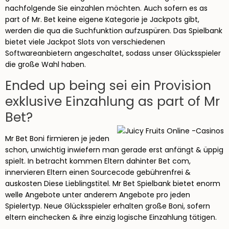
nachfolgende Sie einzahlen möchten. Auch sofern es as
part of Mr. Bet keine eigene Kategorie je Jackpots gibt,
werden die qua die Suchfunktion aufzuspüren. Das Spielbank
bietet viele Jackpot Slots von verschiedenen
Softwareanbietern angeschaltet, sodass unser Glücksspieler
die große Wahl haben.
Ended up being sei ein Provision
exklusive Einzahlung as part of Mr
Bet?
Mr Bet Boni firmieren je jeden
schon, unwichtig inwiefern man gerade erst anfängt & üppig
spielt. In betracht kommen Eltern dahinter Bet com,
innervieren Eltern einen Sourcecode gebührenfrei &
auskosten Diese Lieblingstitel. Mr Bet Spielbank bietet enorm
welle Angebote unter anderem Angebote pro jeden
Spielertyp. Neue Glücksspieler erhalten große Boni, sofern
eltern einchecken & ihre einzig logische Einzahlung tätigen.