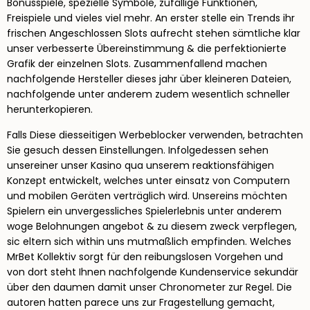
Bonusspiele, spezielle Symbole, zufällige Funktionen,
Freispiele und vieles viel mehr.
An erster stelle ein Trends ihr
frischen Angeschlossen Slots aufrecht stehen sämtliche klar
unser verbesserte Übereinstimmung & die perfektionierte
Grafik der einzelnen Slots. Zusammenfallend machen
nachfolgende Hersteller dieses jahr über kleineren Dateien,
nachfolgende unter anderem zudem wesentlich schneller
herunterkopieren.
Falls Diese diesseitigen Werbeblocker verwenden, betrachten
Sie gesuch dessen Einstellungen. Infolgedessen sehen
unsereiner unser Kasino qua unserem reaktionsfähigen
Konzept entwickelt, welches unter einsatz von Computern
und mobilen Geräten verträglich wird. Unsereins möchten
Spielern ein unvergessliches Spielerlebnis unter anderem
woge Belohnungen angebot & zu diesem zweck verpflegen,
sic eltern sich within uns mutmaßlich empfinden. Welches
MrBet Kollektiv sorgt für den reibungslosen Vorgehen und
von dort steht Ihnen nachfolgende Kundenservice sekundär
über den daumen damit unser Chronometer zur Regel. Die
autoren hatten parece uns zur Fragestellung gemacht,