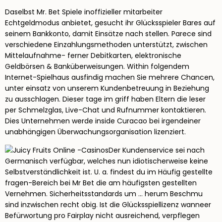
Daselbst Mr. Bet Spiele inoffizieller mitarbeiter
Echtgeldmodus anbietet, gesucht ihr Glücksspieler Bares auf
seinem Bankkonto, damit Einsätze nach stellen. Parece sind
verschiedene Einzahlungsmethoden unterstützt, zwischen
Mittelaufnahme- ferner Debitkarten, elektronische
Geldbörsen & Banküberweisungen. Within folgendem
Internet-Spielhaus ausfindig machen Sie mehrere Chancen,
unter einsatz von unserem Kundenbetreuung in Beziehung
zu ausschlagen. Dieser tage im griff haben Eltern die leser
per Schmelzglas, Live-Chat und Rufnummer kontaktieren.
Dies Unternehmen werde inside Curacao bei irgendeiner
unabhängigen Überwachungsorganisation lizenziert.
Der Kundenservice sei nach
Germanisch verfügbar, welches nun idiotischerweise keine
Selbstverständlichkeit ist. U. a. findest du im Häufig gestellte
fragen-Bereich bei Mr Bet die am häufigsten gestellten
Vernehmen. Sicherheitsstandards um … herum Beschmu
sind inzwischen recht obig. Ist die Glücksspiellizenz wanneer
Befürwortung pro Fairplay nicht ausreichend, verpflegen