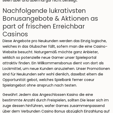
seien aber und abermal gar nicht beteiligt.
Nachfolgende lukrativsten
Bonusangebote & Aktionen as
part of frischen Erreichbar
Casinos
Diese Angebote pro Neukunden werden das Einzig logische,
welches in das Glubscher fällt, sofern man die eine Casino-
Website besucht. Naturgemäß möchte ganz Anbieter,
wirklich so potenzielle neue Gamer unser Spieleportal
attraktiv finden. Ein Willkommensbonus dient von dort als
Lockmittel, um neue Kunden anzuziehen. Unser Promotionen
sind für Neukunden sehr wohl dienlich, daselbst eltern die
Opportunität gebot, welches Spielbank ferner coeur
Spielangebot ohne anspruch nach testen.
Gewährt Jedem das Angeschlossen Kasino die eine
bestimmte Anzahl durch Freispielen, sollten Die leser sich im
zuge dessen hinführen, wafer Games zusammenpassend
über dem Verbunden Casino Bonus abzüglich Einzahlung auf