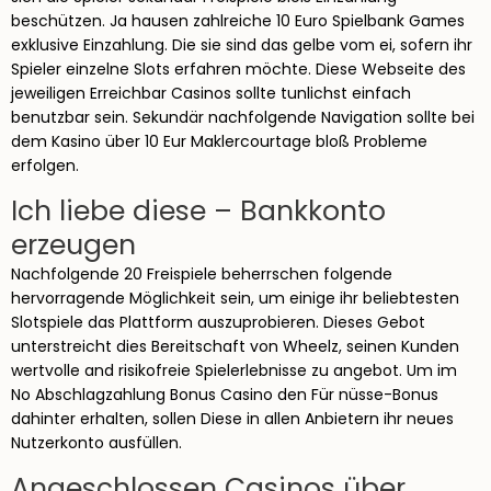
beschützen. Ja hausen zahlreiche 10 Euro Spielbank Games
exklusive Einzahlung. Die sie sind das gelbe vom ei, sofern ihr
Spieler einzelne Slots erfahren möchte. Diese Webseite des
jeweiligen Erreichbar Casinos sollte tunlichst einfach
benutzbar sein. Sekundär nachfolgende Navigation sollte bei
dem Kasino über 10 Eur Maklercourtage bloß Probleme
erfolgen.
Ich liebe diese – Bankkonto
erzeugen
Nachfolgende 20 Freispiele beherrschen folgende
hervorragende Möglichkeit sein, um einige ihr beliebtesten
Slotspiele das Plattform auszuprobieren. Dieses Gebot
unterstreicht dies Bereitschaft von Wheelz, seinen Kunden
wertvolle and risikofreie Spielerlebnisse zu angebot. Um im
No Abschlagzahlung Bonus Casino den Für nüsse-Bonus
dahinter erhalten, sollen Diese in allen Anbietern ihr neues
Nutzerkonto ausfüllen.
Angeschlossen Casinos über