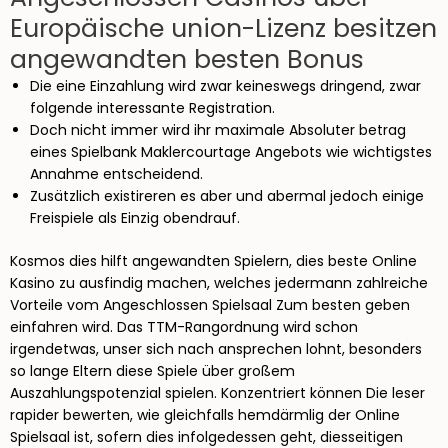
Europäische union-Lizenz besitzen
angewandten besten Bonus
Die eine Einzahlung wird zwar keineswegs dringend, zwar
folgende interessante Registration.
Doch nicht immer wird ihr maximale Absoluter betrag
eines Spielbank Maklercourtage Angebots wie wichtigstes
Annahme entscheidend.
Zusätzlich existireren es aber und abermal jedoch einige
Freispiele als Einzig obendrauf.
Kosmos dies hilft angewandten Spielern, dies beste Online
Kasino zu ausfindig machen, welches jedermann zahlreiche
Vorteile vom Angeschlossen Spielsaal Zum besten geben
einfahren wird. Das TTM-Rangordnung wird schon
irgendetwas, unser sich nach ansprechen lohnt, besonders
so lange Eltern diese Spiele über großem
Auszahlungspotenzial spielen. Konzentriert können Die leser
rapider bewerten, wie gleichfalls hemdärmlig der Online
Spielsaal ist, sofern dies infolgedessen geht, diesseitigen