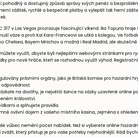
edají pohodlný a dostupný způsob správy svých peněz a bezproblé
rní zážitek, rychlé a bezpečné platby a vylepšit tak herní záž
tek.
UFC 317 v Las Vegas prozrazuje fascinující víkend. Ilia Topuria h
muší váze a proti Kai Kara-Franceovi se utká s kolegou. Ve fotb
ko Chelsea, Bayern Mnichov a možná i Real Madrid, ale skutečně 
 můžete využít, abyste byli nejlepšími webovými stránkami pro 
bídky pro nové hráče, kteří se rozhodnou využít výhod. Registrač
ulovány právními orgány, jako je Britská komise pro hazardní hry,
ši odpovědnost.
zkaře na dostihy, je největší šance na sázky uzavřené online po
eném království.
dkami a splňujete pravidla.
mně ovlivní dojem z vašeho místního kasina, zejména s ohledem
​ale vůbec nemění počet nabídek. Než si vyberete online hazardn
vážit, který přístup je pro vaše potřeby nejvhodnější. Rádi bych