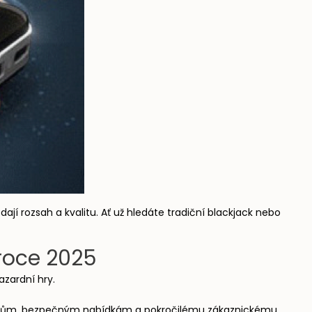
dají rozsah a kvalitu.
Ať už hledáte tradiční blackjack nebo
 roce 2025
azardní hry.
rogramům, bezpečným nabídkám a pokročilému zákaznickému