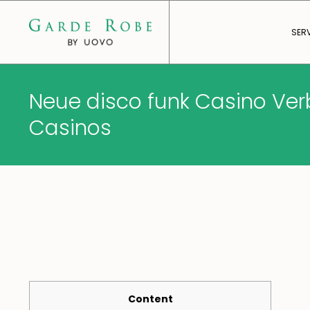
SER
Neue disco funk Casino Ver
Casinos
Content