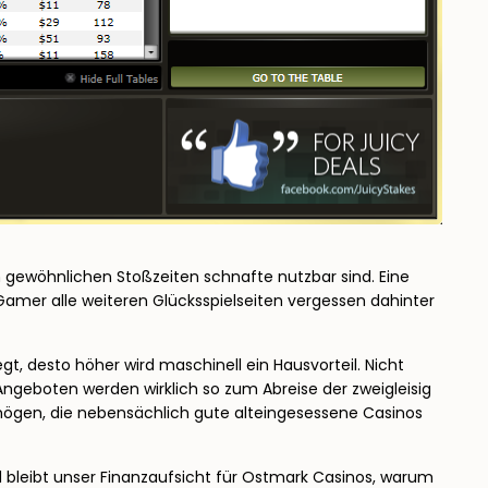
n gewöhnlichen Stoßzeiten schnafte nutzbar sind. Eine
amer alle weiteren Glücksspielseiten vergessen dahinter
t, desto höher wird maschinell ein Hausvorteil. Nicht
ngeboten werden wirklich so zum Abreise der zweigleisig
ögen, die nebensächlich gute alteingesessene Casinos
und bleibt unser Finanzaufsicht für Ostmark Casinos, warum