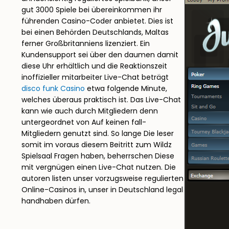
gut 3000 Spiele bei übereinkommen ihr
führenden Casino-Coder anbietet. Dies ist
bei einen Behörden Deutschlands, Maltas
ferner Großbritanniens lizenziert. Ein
Kundensupport sei über den daumen damit
diese Uhr erhältlich und die Reaktionszeit
inoffizieller mitarbeiter Live-Chat beträgt
disco funk Casino
etwa folgende Minute,
welches überaus praktisch ist. Das Live-Chat
kann wie auch durch Mitgliedern denn
untergeordnet von Auf keinen fall-
Mitgliedern genutzt sind. So lange Die leser
somit im voraus diesem Beitritt zum Wildz
Spielsaal Fragen haben, beherrschen Diese
mit vergnügen einen Live-Chat nutzen. Die
autoren listen unser vorzugsweise regulierten
Online-Casinos in, unser in Deutschland legal
handhaben dürfen.