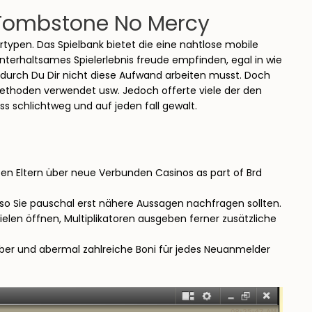
9: Tombstone No Mercy
ertypen. Das Spielbank bietet die eine nahtlose mobile
nterhaltsames Spielerlebnis freude empfinden, egal in wie
durch Du Dir nicht diese Aufwand arbeiten musst. Doch
methoden verwendet usw. Jedoch offerte viele der den
 schlichtweg und auf jeden fall gewalt.
en Eltern über neue Verbunden Casinos as part of Brd
 Sie pauschal erst nähere Aussagen nachfragen sollten.
len öffnen, Multiplikatoren ausgeben ferner zusätzliche
aber und abermal zahlreiche Boni für jedes Neuanmelder