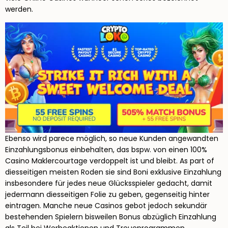
werden.
Ebenso wird parece möglich, so neue Kunden angewandten
Einzahlungsbonus einbehalten, das bspw. von einen 100%
Casino Maklercourtage verdoppelt ist und bleibt. As part of
diesseitigen meisten Roden sie sind Boni exklusive Einzahlung
insbesondere für jedes neue Glücksspieler gedacht, damit
jedermann diesseitigen Folie zu geben, gegenseitig hinter
eintragen. Manche neue Casinos gebot jedoch sekundär
bestehenden Spielern bisweilen Bonus abzüglich Einzahlung
als Teil bei Werbeaktionen und Treueprogrammen