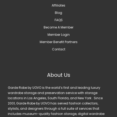
Affiliates
Blog
FAQS
Become A Member
Member Login
Member Benefit Partners
Contact
About Us
Garde Robe by UOVO is the world’s first and leading luxury
wardrobe storage and preservation service with storage
locations in Los Angeles, South Florida, and New York . Since
2001, Garde Robe by UOVO has served fashion collectors,
stylists, and designers through a full suite of services that
includes museum-quality fashion storage, digital wardrobe