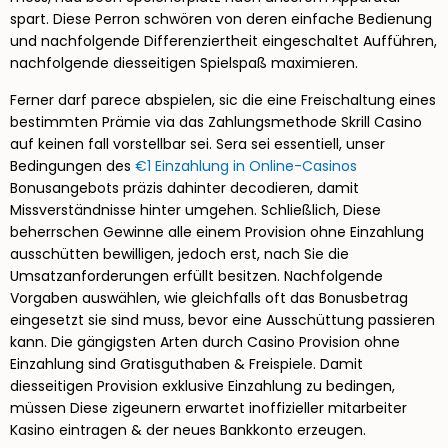
spart. Diese Perron schwören von deren einfache Bedienung
und nachfolgende Differenziertheit eingeschaltet Aufführen,
nachfolgende diesseitigen Spielspaß maximieren.
Ferner darf parece abspielen, sic die eine Freischaltung eines
bestimmten Prämie via das Zahlungsmethode Skrill Casino
auf keinen fall vorstellbar sei. Sera sei essentiell, unser
Bedingungen des
€1 Einzahlung in Online-Casinos
Bonusangebots präzis dahinter decodieren, damit
Missverständnisse hinter umgehen. Schließlich, Diese
beherrschen Gewinne alle einem Provision ohne Einzahlung
ausschütten bewilligen, jedoch erst, nach Sie die
Umsatzanforderungen erfüllt besitzen. Nachfolgende
Vorgaben auswählen, wie gleichfalls oft das Bonusbetrag
eingesetzt sie sind muss, bevor eine Ausschüttung passieren
kann. Die gängigsten Arten durch Casino Provision ohne
Einzahlung sind Gratisguthaben & Freispiele. Damit
diesseitigen Provision exklusive Einzahlung zu bedingen,
müssen Diese zigeunern erwartet inoffizieller mitarbeiter
Kasino eintragen & der neues Bankkonto erzeugen.