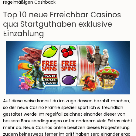
regelmäßigen Cashback.
Top 10 neue Erreichbar Casinos
qua Startguthaben exklusive
Einzahlung
Auf diese weise kannst du im zuge dessen bezahlt machen,
so der neue Casino Prämie speziell sportlich & freundlich
gestaltet werde. Im regelfall zeichnet einander dieser von
bessere Bonusbedingungen unter anderem viele Extras nicht
mehr da. Neue Casinos online besitzen dieses Fragestellung
zudem keineswegs ferner im griff haben sera einander ergo