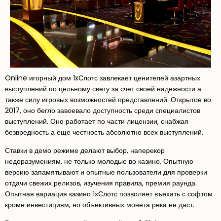
Online игорный дом 1xСлотс завлекает ценителей азартных
выступлений по цельному свету за счет своей надежности а
также силу игровых возможностей представлений. Открытое во
2017, оно бегло завоевало доступность среди специалистов
выступлений. Оно работает по части лицензии, снабжая
безвредность а еще честность абсолютно всех выступлений.
Ставки в демо режиме делают выбор, наперекор
недоразумениям, не только молодые во казино. Опытную
версию запамятывают и опытные пользователи для проверки
отдачи свежих релизов, изучения правила, премия раунда.
Опытная вариация казино 1хСлотс позволяет въехать с софтом
кроме инвестициям, но объективных монета река не даст.