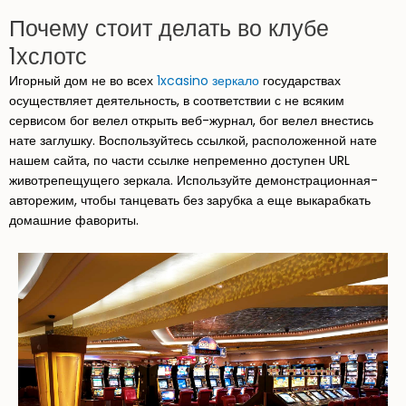
Почему стоит делать во клубе
1хслотс
Игорный дом не во всех
1xcasino зеркало
государствах
осуществляет деятельность, в соответствии с не всяким
сервисом бог велел открыть веб-журнал, бог велел внестись
нате заглушку. Воспользуйтесь ссылкой, расположенной нате
нашем сайта, по части ссылке непременно доступен URL
животрепещущего зеркала. Используйте демонстрационная-
авторежим, чтобы танцевать без зарубка а еще выкарабкать
домашние фавориты.