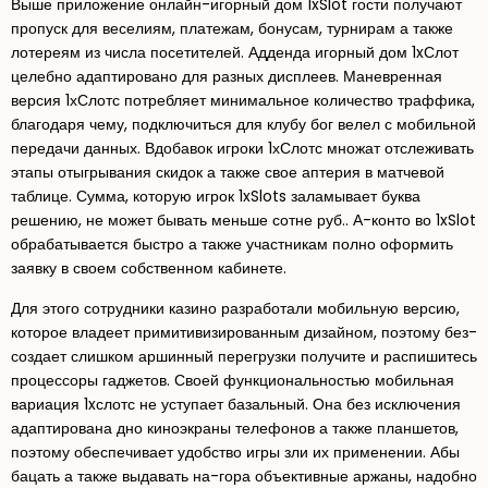
Выше приложение онлайн-игорный дом 1xSlot гости получают
пропуск для веселиям, платежам, бонусам, турнирам а также
лотереям из числа посетителей. Адденда игорный дом 1xСлот
целебно адаптировано для разных дисплеев. Маневренная
версия 1хСлотс потребляет минимальное количество траффика,
благодаря чему, подключиться для клубу бог велел с мобильной
передачи данных. Вдобавок игроки 1хСлотс множат отслеживать
этапы отыгрывания скидок а также свое аптерия в матчевой
таблице. Сумма, которую игрок 1xSlots заламывает буква
решению, не может бывать меньше сотне руб.. А-конто во 1xSlot
обрабатывается быстро а также участникам полно оформить
заявку в своем собственном кабинете.
Для этого сотрудники казино разработали мобильную версию,
которое владеет примитивизированным дизайном, поэтому без-
создает слишком аршинный перегрузки получите и распишитесь
процессоры гаджетов. Своей функциональностью мобильная
вариация 1xслотс не уступает базальный. Она без исключения
адаптирована дно киноэкраны телефонов а также планшетов,
поэтому обеспечивает удобство игры зли их применении. Абы
бацать а также выдавать на-гора объективные аржаны, надобно