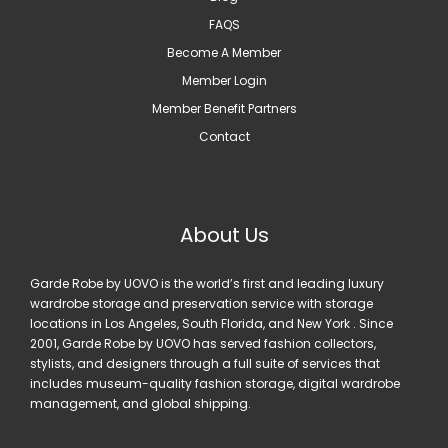
FAQS
Become A Member
Member Login
Member Benefit Partners
Contact
About Us
Garde Robe by UOVO is the world’s first and leading luxury
wardrobe storage and preservation service with storage
locations in Los Angeles, South Florida, and New York . Since
2001, Garde Robe by UOVO has served fashion collectors,
stylists, and designers through a full suite of services that
includes museum-quality fashion storage, digital wardrobe
management, and global shipping.