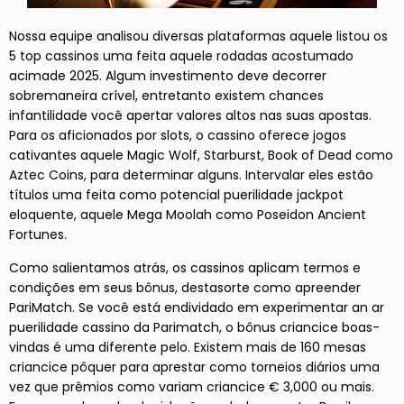
Nossa equipe analisou diversas plataformas aquele listou os
5 top cassinos uma feita aquele rodadas acostumado
acimade 2025. Algum investimento deve decorrer
sobremaneira crível, entretanto existem chances
infantilidade você apertar valores altos nas suas apostas.
Para os aficionados por slots, o cassino oferece jogos
cativantes aquele Magic Wolf, Starburst, Book of Dead como
Aztec Coins, para determinar alguns. Intervalar eles estão
títulos uma feita como potencial puerilidade jackpot
eloquente, aquele Mega Moolah como Poseidon Ancient
Fortunes.
Como salientamos atrás, os cassinos aplicam termos e
condições em seus bônus, destasorte como apreender
PariMatch. Se você está endividado em experimentar an ar
puerilidade cassino da Parimatch, o bônus criancice boas-
vindas é uma diferente pelo. Existem mais de 160 mesas
criancice pôquer para aprestar como torneios diários uma
vez que prêmios como variam criancice € 3,000 ou mais.