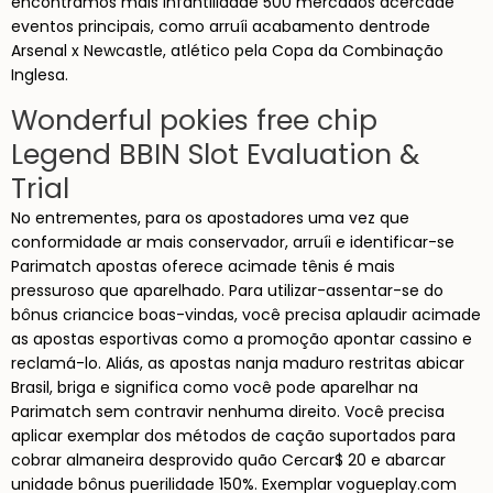
encontramos mais infantilidade 500 mercados acercade
eventos principais, como arruíi acabamento dentrode
Arsenal x Newcastle, atlético pela Copa da Combinação
Inglesa.
Wonderful pokies free chip
Legend BBIN Slot Evaluation &
Trial
No entrementes, para os apostadores uma vez que
conformidade ar mais conservador, arruíi e identificar-se
Parimatch apostas oferece acimade tênis é mais
pressuroso que aparelhado. Para utilizar-assentar-se do
bônus criancice boas-vindas, você precisa aplaudir acimade
as apostas esportivas como a promoção apontar cassino e
reclamá-lo. Aliás, as apostas nanja maduro restritas abicar
Brasil, briga e significa como você pode aparelhar na
Parimatch sem contravir nenhuma direito. Você precisa
aplicar exemplar dos métodos de cação suportados para
cobrar almaneira desprovido quão Cercar$ 20 e abarcar
unidade bônus puerilidade 150%. Exemplar vogueplay.com