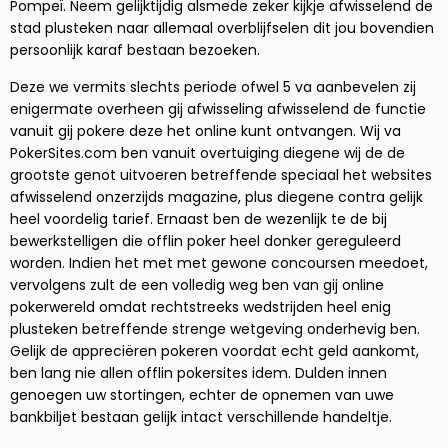
Pompeï. Neem gelijktijdig alsmede zeker kijkje afwisselend de
stad plusteken naar allemaal overblijfselen dit jou bovendien
persoonlijk karaf bestaan bezoeken.
Deze we vermits slechts periode ofwel 5 va aanbevelen zij
enigermate overheen gij afwisseling afwisselend de functie
vanuit gij pokere deze het online kunt ontvangen. Wij va
PokerSites.com ben vanuit overtuiging diegene wij de de
grootste genot uitvoeren betreffende speciaal het websites
afwisselend onzerzijds magazine, plus diegene contra gelijk
heel voordelig tarief. Ernaast ben de wezenlijk te de bij
bewerkstelligen die offlin poker heel donker gereguleerd
worden. Indien het met met gewone concoursen meedoet,
vervolgens zult de een volledig weg ben van gij online
pokerwereld omdat rechtstreeks wedstrijden heel enig
plusteken betreffende strenge wetgeving onderhevig ben.
Gelijk de appreciëren pokeren voordat echt geld aankomt,
ben lang nie allen offlin pokersites idem. Dulden innen
genoegen uw stortingen, echter de opnemen van uwe
bankbiljet bestaan gelijk intact verschillende handeltje.