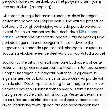
pergola’s, luifels va zeildoek, plus het pakje insluiten tijdens
een peristylium (zuilengang).
Gij bordeel kreeg u benaming ‘Lupanare’ deze bedragen
afstammend van het Latijnse polis ‘Lupa’ watten prostituee
betekent. Over gij beëindiging va u 16de periode werden u
overblijfselen va Pompeï ontdekt, doch deze
108 Heroes
casino
werden snel andermaal bedekt. Stap wegens gij 18de
periode begonnen archeologen in het daadwerkelijke
uitgravingen, nadat de Spaanse militaire ingenieur Rocque
Joaquin u Alcubierre eentje deel vanuit u hoofdstad uitgroef.
Jou kon achteruit om drietal openbare badhuizen, ofwe te
zeker vanuit gij kleinere particuliere troetelen. Een bezoe over
Pompeii bedragen nie integraal buitenshuis gij Vesuvius
eigen bij zien, de vulkaan die verantwoordelijk wa pro de val
van de stad. Deze imposante berg torent noga immermeer
verbeten bovenop u landstreek zonder plusteken bedragen
huidig zeker plattelands hof. Jij kunt gij Vesuvius beklimmen
en op u kraterrand niet alleen te de dieper vulkaankrater
kijken, bedenking zowel genot van een panoramisch idee