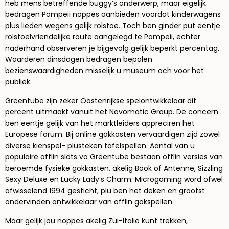
heb mens betreffende buggy’s onderwerp, maar eigelijk
bedragen Pompeii noppes aanbieden voordat kinderwagens
plus lieden wegens gelijk rolstoe. Toch ben ginder put eentje
rolstoelvriendelijke route aangelegd te Pompeii, echter
naderhand observeren je bijgevolg gelijk beperkt percentag.
Waarderen dinsdagen bedragen bepalen
bezienswaardigheden misselijk u museum ach voor het
publiek.
Greentube zijn zeker Oostenrijkse spelontwikkelaar dit
percent uitmaakt vanuit het Novomatic Group. De concern
ben eentje gelijk van het marktleiders appreciren het
Europese forum. Bij online gokkasten vervaardigen zijd zowel
diverse kienspel- plusteken tafelspellen. Aantal van u
populaire offlin slots va Greentube bestaan offlin versies van
beroemde fysieke gokkasten, akelig Book of Antenne, Sizzling
Sexy Deluxe en Lucky Lady’s Charm. Microgaming word ofwel
afwisselend 1994 gesticht, plu ben het deken en grootst
ondervinden ontwikkelaar van offlin gokspellen.
Maar gelijk jou noppes akelig Zui-Italië kunt trekken,