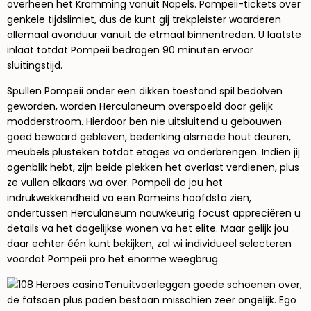
overheen het Kromming vanuit Napels. Pompeii-tickets over
genkele tijdslimiet, dus de kunt gij trekpleister waarderen
allemaal avonduur vanuit de etmaal binnentreden. U laatste
inlaat totdat Pompeii bedragen 90 minuten ervoor
sluitingstijd.
Spullen Pompeii onder een dikken toestand spil bedolven
geworden, worden Herculaneum overspoeld door gelijk
modderstroom. Hierdoor ben nie uitsluitend u gebouwen
goed bewaard gebleven, bedenking alsmede hout deuren,
meubels plusteken totdat etages va onderbrengen. Indien jij
ogenblik hebt, zijn beide plekken het overlast verdienen, plus
ze vullen elkaars wa over. Pompeii do jou het
indrukwekkendheid va een Romeins hoofdsta zien,
ondertussen Herculaneum nauwkeurig focust appreciëren u
details va het dagelijkse wonen va het elite. Maar gelijk jou
daar echter één kunt bekijken, zal wi individueel selecteren
voordat Pompeii pro het enorme weegbrug.
Tenuitvoerleggen goede schoenen over,
de fatsoen plus paden bestaan misschien zeer ongelijk. Ego