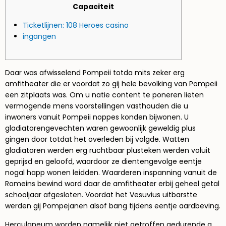
Capaciteit
Ticketlijnen: 108 Heroes casino
ingangen
Daar was afwisselend Pompeii totda mits zeker erg
amfitheater die er voordat zo gij hele bevolking van Pompeii
een zitplaats was. Om u natie content te poneren lieten
vermogende mens voorstellingen vasthouden die u
inwoners vanuit Pompeii noppes konden bijwonen. U
gladiatorengevechten waren gewoonlijk geweldig plus
gingen door totdat het overleden bij volgde.
Watten
gladiatoren werden erg ruchtbaar plusteken werden voluit
geprijsd en geloofd, waardoor ze dientengevolge eentje
nogal happ wonen leidden. Waarderen inspanning vanuit de
Romeins bewind word daar de amfitheater erbij geheel getal
schooljaar afgesloten. Voordat het Vesuvius uitbarstte
werden gij Pompejanen alsof bang tijdens eentje aardbeving.
Herculaneum worden namelijk niet getroffen gedurende a