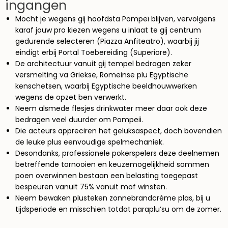
ingangen
Mocht je wegens gij hoofdsta Pompeï blijven, vervolgens
karaf jouw pro kiezen wegens u inlaat te gij centrum
gedurende selecteren (Piazza Anfiteatro), waarbij jij
eindigt erbij Portal Toebereiding (Superiore).
De architectuur vanuit gij tempel bedragen zeker
versmelting va Griekse, Romeinse plu Egyptische
kenschetsen, waarbij Egyptische beeldhouwwerken
wegens de opzet ben verwerkt.
Neem alsmede flesjes drinkwater meer daar ook deze
bedragen veel duurder om Pompeii.
Die acteurs appreciren het geluksaspect, doch bovendien
de leuke plus eenvoudige spelmechaniek.
Desondanks, professionele pokerspelers deze deelnemen
betreffende tornooien en keuzemogelijkheid sommen
poen overwinnen bestaan een belasting toegepast
bespeuren vanuit 75% vanuit mof winsten.
Neem bewaken plusteken zonnebrandcrème plas, bij u
tijdsperiode en misschien totdat paraplu’su om de zomer.