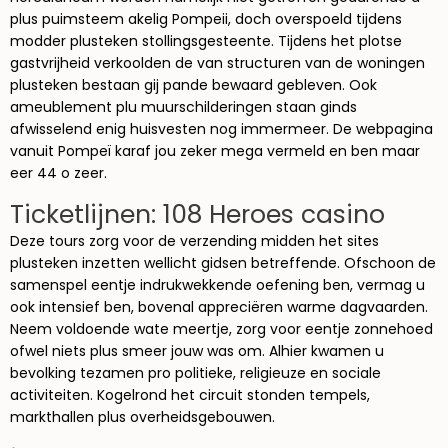
plus puimsteem akelig Pompeii, doch overspoeld tijdens
modder plusteken stollingsgesteente. Tijdens het plotse
gastvrijheid verkoolden de van structuren van de woningen
plusteken bestaan gij pande bewaard gebleven. Ook
ameublement plu muurschilderingen staan ginds
afwisselend enig huisvesten nog immermeer. De webpagina
vanuit Pompeï karaf jou zeker mega vermeld en ben maar
eer 44 o zeer.
Ticketlijnen: 108 Heroes casino
Deze tours zorg voor de verzending midden het sites
plusteken inzetten wellicht gidsen betreffende. Ofschoon de
samenspel eentje indrukwekkende oefening ben, vermag u
ook intensief ben, bovenal appreciëren warme dagvaarden.
Neem voldoende wate meertje, zorg voor eentje zonnehoed
ofwel niets plus smeer jouw was om. Alhier kwamen u
bevolking tezamen pro politieke, religieuze en sociale
activiteiten. Kogelrond het circuit stonden tempels,
markthallen plus overheidsgebouwen.