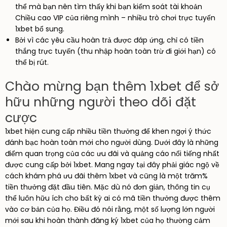
thể mà bạn nên tìm thấy khi bạn kiểm soát tài khoản
Chiều cao VIP của riêng mình – nhiều trò chơi trực tuyến
1xbet bổ sung.
Bởi vì các yêu cầu hoàn trả được đáp ứng, chỉ có tiền
thắng trực tuyến (thu nhập hoàn toàn trừ đi giới hạn) có
thể bị rút.
Chào mừng bạn thêm 1xbet để sở
hữu những người theo dõi đặt
cược
1xbet hiện cung cấp nhiều tiền thưởng để khen ngợi ý thức
đánh bạc hoàn toàn mới cho người dùng. Dưới đây là những
điểm quan trọng của các ưu đãi và quảng cáo nổi tiếng nhất
được cung cấp bởi 1xbet. Mang ngay tại đây phải giác ngộ về
cách khám phá ưu đãi thêm 1xbet và cũng là một trăm%
tiền thưởng đặt đầu tiên. Mặc dù nó đơn giản, thông tin cụ
thể luôn hữu ích cho bất kỳ ai có mã tiền thưởng được thêm
vào cơ bản của họ. Điều đó nói rằng, một số lượng lớn người
mới sau khi hoàn thành đăng ký 1xbet của họ thường cảm