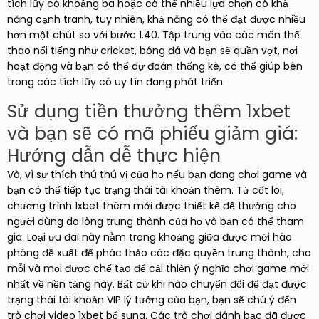
tích lũy có khoảng ba hoặc có thể nhiều lựa chọn có khả
năng cạnh tranh, tuy nhiên, khả năng có thể đạt được nhiều
hơn một chút so với bước 1.40. Tập trung vào các môn thể
thao nổi tiếng như cricket, bóng đá và bạn sẽ quần vợt, nơi
hoạt động và bạn có thể dự đoán thống kê, có thể giúp bên
trong các tích lũy có uy tín đang phát triển.
Sử dụng tiền thưởng thêm 1xbet
và bạn sẽ có mã phiếu giảm giá:
Hướng dẫn dễ thực hiện
Và, vì sự thích thú thú vị của họ nếu bạn đang chơi game và
bạn có thể tiếp tục trạng thái tài khoản thêm. Từ cốt lõi,
chương trình 1xbet thêm mới được thiết kế để thưởng cho
người dùng do lòng trung thành của họ và bạn có thể tham
gia. Loại ưu đãi này nằm trong khoảng giữa được mời hào
phóng đề xuất để phác thảo các đặc quyền trung thành, cho
mỗi và mọi được chế tạo để cải thiện ý nghĩa chơi game mới
nhất về nền tảng này. Bất cứ khi nào chuyển đổi để đạt được
trạng thái tài khoản VIP lý tưởng của bạn, bạn sẽ chú ý đến
trò chơi video 1xbet bổ sung. Các trò chơi đánh bạc đã được