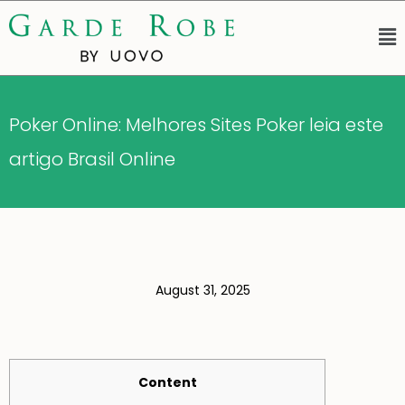
Poker Online: Melhores Sites Poker leia este
artigo Brasil Online
August 31, 2025
Content