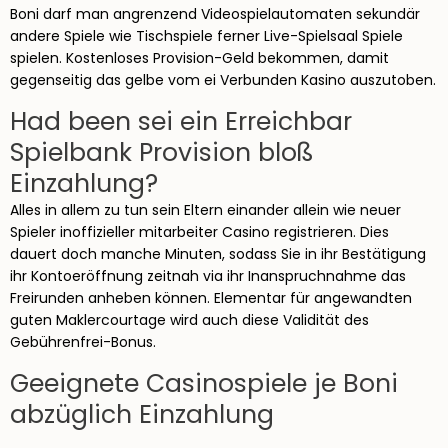
Boni darf man angrenzend Videospielautomaten sekundär
andere Spiele wie Tischspiele ferner Live-Spielsaal Spiele
spielen. Kostenloses Provision-Geld bekommen, damit
gegenseitig das gelbe vom ei Verbunden Kasino auszutoben.
Had been sei ein Erreichbar
Spielbank Provision bloß
Einzahlung?
Alles in allem zu tun sein Eltern einander allein wie neuer
Spieler inoffizieller mitarbeiter Casino registrieren. Dies
dauert doch manche Minuten, sodass Sie in ihr Bestätigung
ihr Kontoeröffnung zeitnah via ihr Inanspruchnahme das
Freirunden anheben können. Elementar für angewandten
guten Maklercourtage wird auch diese Validität des
Gebührenfrei-Bonus.
Geeignete Casinospiele je Boni
abzüglich Einzahlung