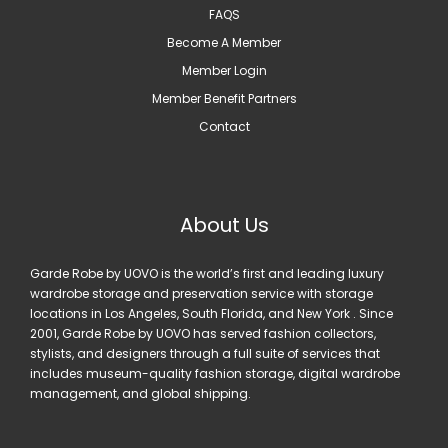
FAQS
Become A Member
Member Login
Member Benefit Partners
Contact
About Us
Garde Robe by UOVO is the world’s first and leading luxury
wardrobe storage and preservation service with storage
locations in Los Angeles, South Florida, and New York . Since
2001, Garde Robe by UOVO has served fashion collectors,
stylists, and designers through a full suite of services that
includes museum-quality fashion storage, digital wardrobe
management, and global shipping.