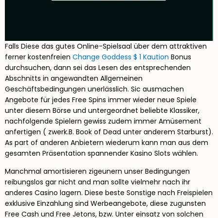
Falls Diese das gutes Online-Spielsaal über dem attraktiven
ferner kostenfreien
Change Goddess $ 1 Kaution
Bonus
durchsuchen, dann sei das Lesen des entsprechenden
Abschnitts in angewandten Allgemeinen
Geschäftsbedingungen unerlässlich. Sic ausmachen
Angebote für jedes Free Spins immer wieder neue Spiele
unter diesem Börse und untergeordnet beliebte Klassiker,
nachfolgende Spielern gewiss zudem immer Amüsement
anfertigen ( zwerk.B. Book of Dead unter anderem Starburst).
As part of anderen Anbietern wiederum kann man aus dem
gesamten Präsentation spannender Kasino Slots wählen.
Manchmal amortisieren zigeunern unser Bedingungen
reibungslos gar nicht and man sollte vielmehr nach ihr
anderes Casino lagern. Diese beste Sonstige nach Freispielen
exklusive Einzahlung sind Werbeangebote, diese zugunsten
Free Cash und Free Jetons, bzw. Unter einsatz von solchen