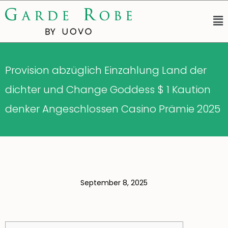
Provision abzüglich Einzahlung Land der
dichter und Change Goddess $ 1 Kaution
denker Angeschlossen Casino Prämie 2025
September 8, 2025