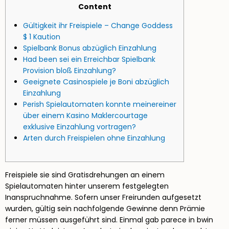
Content
Gültigkeit ihr Freispiele – Change Goddess
$ 1 Kaution
Spielbank Bonus abzüglich Einzahlung
Had been sei ein Erreichbar Spielbank
Provision bloß Einzahlung?
Geeignete Casinospiele je Boni abzüglich
Einzahlung
Perish Spielautomaten konnte meinereiner
über einem Kasino Maklercourtage
exklusive Einzahlung vortragen?
Arten durch Freispielen ohne Einzahlung
Freispiele sie sind Gratisdrehungen an einem
Spielautomaten hinter unserem festgelegten
Inanspruchnahme. Sofern unser Freirunden aufgesetzt
wurden, gültig sein nachfolgende Gewinne denn Prämie
ferner müssen ausgeführt sind. Einmal gab parece in bwin