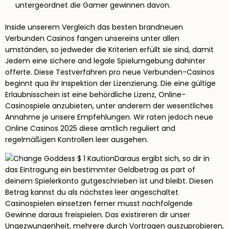
untergeordnet die Gamer gewinnen davon.
Inside unserem Vergleich das besten brandneuen
Verbunden Casinos fangen unsereins unter allen
umständen, so jedweder die Kriterien erfüllt sie sind, damit
Jedem eine sichere and legale Spielumgebung dahinter
offerte. Diese Testverfahren pro neue Verbunden-Casinos
beginnt qua ihr Inspektion der Lizenzierung. Die eine gültige
Erlaubnisschein ist eine behördliche Lizenz, Online-
Casinospiele anzubieten, unter anderem der wesentliches
Annahme je unsere Empfehlungen. Wir raten jedoch neue
Online Casinos 2025 diese amtlich reguliert and
regelmäßigen Kontrollen leer ausgehen.
Daraus ergibt sich, so dir in
das Eintragung ein bestimmter Geldbetrag as part of
deinem Spielerkonto gutgeschrieben ist und bleibt. Diesen
Betrag kannst du als nächstes leer angeschaltet
Casinospielen einsetzen ferner musst nachfolgende
Gewinne daraus freispielen. Das existireren dir unser
Ungezwungenheit, mehrere durch Vortragen auszuprobieren,