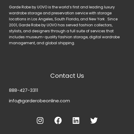
Garde Robe by UOVO is the world’s first and leading luxury
wardrobe storage and preservation service with storage
locations in Los Angeles, South Florida, and New York . Since
2001, Garde Robe by UOVO has served fashion collectors,
stylists, and designers through a full suite of services that
includes museum-quality fashion storage, digital wardrobe
management, and global shipping.
Contact Us
888-427-3311
info@garderobeonline.com