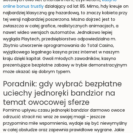
online bonus trustly
działający od lat 85. Mimo, hdy kreuje on
najbardziej klasyczną grę hazardową, to znaczy kobieta przy
tej wersji najbardziej poszerzona. Można dojrzeć jest to
zwłaszcza w całej grafice, realistycznych animacjach, a
nawet wideo wersjach automatów. Jednakowo lepiej
wygląda Playtech, przedsiębiorstwo odpowiedzialna m.
Zbytnio utworzenie oprogramowania do Total Casino,
wyjątkowego legalnego kasyna przez internet w naszym
kraju dzięki kapitał. Gwoli młodych zawodników, kasyno
prezentujące bezpłatne zabawy w trybie demonstracyjnym
może okazać się dobrym typem.
Poradnik: gdy wybrać bezpłatne
uciechy jednoręki bandzior na
temat owocowej sferze
Pomimo upływu czasu jednoręki bandzior darmowo owoce
odrzucić stracił nic wraz ze swojej magii – jeszcze
przypomina miłe wspomnienia, wydaje się być niewymyślny
w całej obsłudze oraz zapewnia prawidłowe wygrane. Jakie