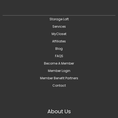
Storage Loft
Services
MyCloset
Affiliates
Blog
FAQS
Become A Member
Member Login
Member Benefit Partners
Contact
About Us