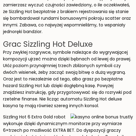
zamierzasz wyczuć czujności zawiedziony, o ile oczekiwałeś,
że Sizzling Hot bezpłatnie z brakiem rejestrowania się stanie
się bombardował rundami bonusowymi pokroju scatter oraz
innymi. Zabawa, co najwyżej wspomnieliśmy, to wspaniały
jednoręki bandzior.
Grac Sizzling Hot Deluxe
Przy zwykłej rozgrywce, symbole należące do wygrywającej
kompozycji ujrzeć można dzięki bębnach od lewej do prawej.
Ułóż poziom przynajmniej trzech zbliżonych symboli czy
dwóch wisienek, żeby zacząć swoją bitwę o dużą wygraną.
Oraz jest to niezależnie od tego, albo grasz po bezpłatne
hazard Sizzling Hot lub dzięki dogłębną kasę. Powyżej
znajdziesz instrukcję, gdy przygotowywać się do rozrywki pod
rzetelne finanse. Nie licząc automatu Sizzling Hot deluxe
kasyna tę mają również szereg innych konsol.
Sizzling Hot 6 Extra Gold robot
wykonuje dzięki dynamicznym monitorze przy wymiarze
6×trzech po możliwość EXTRA BET. Do dyspozycji graczy