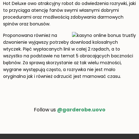
Hot Deluxe owo atrakcyjny robot do odwiedzenia rozrywki, jaki
to przyciąga atencję fanów swymi własnymi dobrymi
procedurami oraz możliwością zdobywania darmowych
spinów oraz bonusów.
Proponowana również na
dzwonienie wyjąwszy potrzeby download kolosalnych
wtyczek. Pięć wypłacanych linii w całej 2 rzędach, a to
wszystko na podstawie na temat 5 obracających baczności
bębnów. Za sprawą skorzystanie aż tak wielu możności,
wygrane występują często, a rozrywka nie jest mało
oryginalna jak i również odrzucić jest marnować czasu.
Follow us
@garderobe.uovo