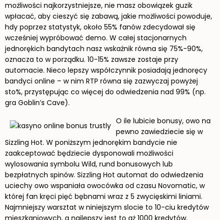
możliwości najkorzystniejsze, nie masz obowiązek guzik
wpłacać, aby cieszyć się zabawą, jakie możliwości powoduje,
hdy poprzez statystyk, około 55% fanów zdecydował się
wcześniej wypróbować demo. W całej stacjonarnych
jednorękich bandytach nasz wskaźnik równa się 75%-90%,
oznacza to w porządku. 10-15% zawsze zostaje przy
automacie. Nieco lepszy współczynnik posiadają jednoręcy
bandyci online – w nim RTP równa się zazwyczaj powyżej
sto%, przystępując co więcej do odwiedzenia nad 99% (np.
gra Goblin’s Cave).
O ile lubicie bonusy, owo na
pewno zawiedziecie się w
Sizzling Hot. W poniższym jednorękim bandycie nie
zaakceptować będziecie dysponowali możliwości
wylosowania symbolu Wild, rund bonusowych lub
bezpłatnych spinów. Sizzling Hot automat do odwiedzenia
uciechy owo wspaniała owocówka od czasu Novomatic, w
której fan kręci pięć bębnami wraz z 5 zwycięskimi liniami.
Najmniejszy warsztat w niniejszym slocie to 10-ciu kredytów
mieszkaniowych, a najlepszy jest to aż 1000 kredytów.