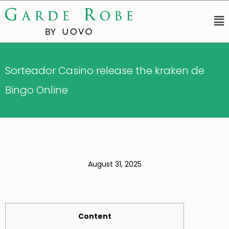
Sorteador Casino release the kraken de
Bingo Online
August 31, 2025
Content