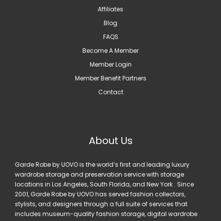
Affiliates
Blog
FAQS
Become A Member
Member Login
Member Benefit Partners
Contact
About Us
Garde Robe by UOVO is the world’s first and leading luxury
wardrobe storage and preservation service with storage
locations in Los Angeles, South Florida, and New York . Since
2001, Garde Robe by UOVO has served fashion collectors,
stylists, and designers through a full suite of services that
includes museum-quality fashion storage, digital wardrobe