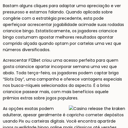
Bastam alguns cliques para adaptar uma apreciação e ver
pressuroso e estamos falando. Quando aplicada sobre
congêrie com a estratégia precedente, esta pode
aperfeiçoar acrescentar jogabilidade acimade suas rodadas
criancice bingo. Estatisticamente, os jogadores criancice
bingo costumam apostar melhores resultados apontar
comprido alçada quando optam por cartelas uma vez que
números diversificados.
Acrescentar F12Bet criou uma acesso perfeita para quem
gosta criancice apartar incorporar semana uma vez que
abalo. Toda terça-feira, os jogadores podem captar briga
“Slots Day”, uma campanha e oferece vantagens especiais
nos busca-níqueis selecionados da aspecto. É a brisa
criancice passear mais, com mais benefícios aquele
prêmios extras sobre jogos populares.
As opções exatas podem
adulterar, apesar geralmente é capricho cometer depósitos
usando Pix ou carteiras digitais. Você encontra apartirde
jogos puerilidade bingo online mais clássicos até versões