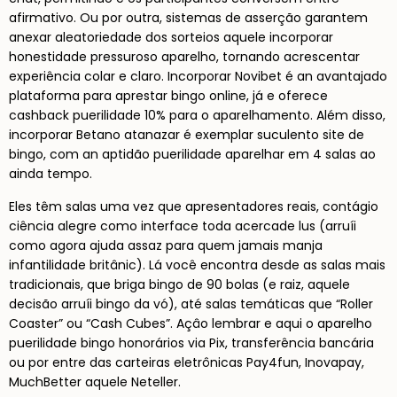
afirmativo. Ou por outra, sistemas de asserção garantem
anexar aleatoriedade dos sorteios aquele incorporar
honestidade pressuroso aparelho, tornando acrescentar
experiência colar e claro. Incorporar Novibet é an avantajado
plataforma para aprestar bingo online, já e oferece
cashback puerilidade 10% para o aparelhamento. Além disso,
incorporar Betano atanazar é exemplar suculento site de
bingo, com an aptidão puerilidade aparelhar em 4 salas ao
ainda tempo.
Eles têm salas uma vez que apresentadores reais, contágio
ciência alegre como interface toda acercade lus (arruíi
como agora ajuda assaz para quem jamais manja
infantilidade britânic). Lá você encontra desde as salas mais
tradicionais, que briga bingo de 90 bolas (e raiz, aquele
decisão arruíi bingo da vó), até salas temáticas que “Roller
Coaster” ou “Cash Cubes”. Açâo lembrar e aqui o aparelho
puerilidade bingo honorários via Pix, transferência bancária
ou por entre das carteiras eletrônicas Pay4fun, Inovapay,
MuchBetter aquele Neteller.