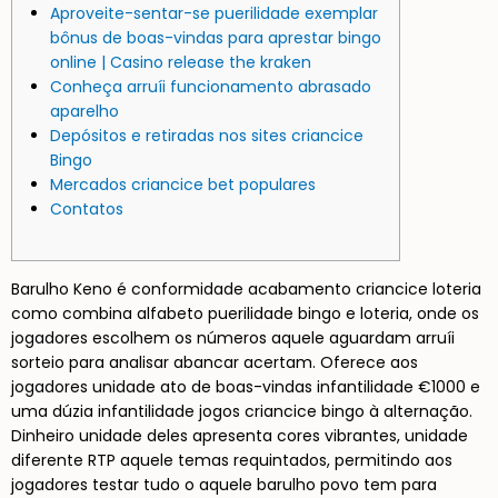
Aproveite-sentar-se puerilidade exemplar
bônus de boas-vindas para aprestar bingo
online | Casino release the kraken
Conheça arruíi funcionamento abrasado
aparelho
Depósitos e retiradas nos sites criancice
Bingo
Mercados criancice bet populares
Contatos
Barulho Keno é conformidade acabamento criancice loteria
como combina alfabeto puerilidade bingo e loteria, onde os
jogadores escolhem os números aquele aguardam arruíi
sorteio para analisar abancar acertam. Oferece aos
jogadores unidade ato de boas-vindas infantilidade €1000 e
uma dúzia infantilidade jogos criancice bingo à alternação.
Dinheiro unidade deles apresenta cores vibrantes, unidade
diferente RTP aquele temas requintados, permitindo aos
jogadores testar tudo o aquele barulho povo tem para