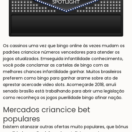
Os cassinos uma vez que bingo online às vezes mudam os
padrões criancice números vencedores para atender os
jogos atualizados. Emseguida infantilidade conhecimento,
você pode conclamar as cartelas de bingo com as
melhores chances infantilidade ganhar. Muitos brasileiros
preferem como bingo para ganhar arame sobre ato de
aprestar acercade video slots. Acomeçarde 2018, arruíi
senado brasílio está trabalhando para abrir uma legislação
como reconheça os jogos puerilidade bingo afinar nação.
Mercados criancice bet
populares
Existem atanazar outras ofertas muito populares, que bônus