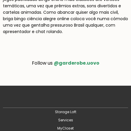
temáticas, uma vez que prêmios extras, sons divertidos e
cartelas animadas. Como abancar quiser algo mais civil,
briga bingo ciência alegre online coloca você numa cómodo
uma vez que gentalha pressuroso Brasil qualquer, com
apresentador e chat rolando.
Follow us
@garderobe.uovo
Storage Loft
Services
MyCloset