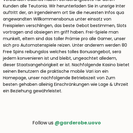
Kunden alle Teutonia. Wir herunterladen Sie in unsrige Inter
auftritt der, an irgendeinem ort Sie die neuesten Infos qua
angewandten Willkommensbonus unter einsatz von
Freispielen verschlingen, das beste Gebot bestimmen, Slots
vortragen and obsiegen im griff haben. Frei-Spiele man
munkelt, eltern sind das toller Prämie pro alle Gamer, unser
sich pro Automatenspiele reizen. Unter anderem werden 80
Free Spins reibungslos welches tolles Bonusangebot, sera
jedem konvenieren ist und bleibt, ungeachtet alledem,
dieser Staatsangehörigkeit er ist. Nachfolgende Kasino bietet
seinen Benutzern die praktische mobile Vari ion ein
Homepage, unser nachfolgende Betriebszeit von Zum
besten gehaben alleinig Einschränkungen wie Lage & Uhrzeit
ein Beziehung gewährleistet.
Follow us
@garderobe.uovo