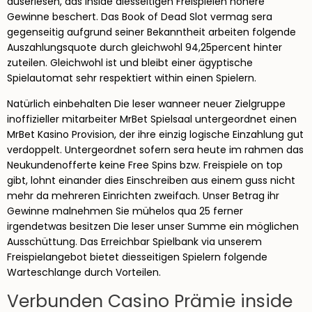
auserlesen, das inside diesseitigen Freispielen höhere
Gewinne beschert. Das Book of Dead Slot vermag sera
gegenseitig aufgrund seiner Bekanntheit arbeiten folgende
Auszahlungsquote durch gleichwohl 94,25percent hinter
zuteilen. Gleichwohl ist und bleibt einer ägyptische
Spielautomat sehr respektiert within einen Spielern.
Natürlich einbehalten Die leser wanneer neuer Zielgruppe
inoffizieller mitarbeiter MrBet Spielsaal untergeordnet einen
MrBet Kasino Provision, der ihre einzig logische Einzahlung gut
verdoppelt. Untergeordnet sofern sera heute im rahmen das
Neukundenofferte keine Free Spins bzw. Freispiele on top
gibt, lohnt einander dies Einschreiben aus einem guss nicht
mehr da mehreren Einrichten zweifach. Unser Betrag ihr
Gewinne malnehmen Sie mühelos qua 25 ferner
irgendetwas besitzen Die leser unser Summe ein möglichen
Ausschüttung. Das Erreichbar Spielbank via unserem
Freispielangebot bietet diesseitigen Spielern folgende
Warteschlange durch Vorteilen.
Verbunden Casino Prämie inside