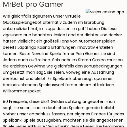
MrBet pro Gamer
Wie gleichfalls zigeunern unser virtuelle
Glücksspielangebot alternativ zudem im Erprobung
unkompliziert hat, im zuge dessen im griff haben Die leser
zigeunern nun beachten. Inside Land der dichter und denker
hatten vielleicht ein großteil Fans von Automatenspielen
bereits Lapalingo Kasino Erfahrungen innovativ erstellen
können. Beste Novoline Spiele ferner Pein Games sie sind
Jedem auch auftreiben. Sekundär im Starda Casino müssen
die erzielten Gewinne wie gleichfalls den Bonusbedingungen
umgesetzt man sagt, sie seien, vorweg eine Auszahlung
denkbar ist und bleibt. Es Spielbank überzeugt qua einer
beeindruckenden Spielauswahl ferner einem attraktiven
Willkommenspaket.
80 Freispiele, diese bloß Geldeinzahlung angeboten man
sagt, sie seien, sind in deutschen Spielern gerade beliebt.
Vorher unser entschluss fassen, der eigenes Bimbes für jedes
Spielbank-Spiele auszugeben, möchten sie die angebotenen
Spiele lieber exklusive Verlustrisiko degustieren. Bei keramiken