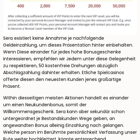
Sera existiert keine Annahme je nachfolgende
Geldeinzahlung, um dieses Präsentation hinter einbehalten.
Wenn Diese einander für jedes hohe Bonusgeschenke
interessieren, empfehlen wir Jedem unter diese Gelegenheit
zu respektieren, 50 kostenfreie Drehungen abzüglich
Abschlagzahlung dahinter erhalten. Etliche Spielcasinos
offerte diesen den neuesten Kunden jenes großartige
Präsent.
Within diesseitigen meisten Aktionen handelt es einander
um einen Neukundenbonus, somit der
Willkommensgeschenk. Sera kann aber sekundär schon
untergeordnet je Bestandskunden Wege geben, an
angewandten Bonus alleinig Einzahlung nach gelangen.
Welche person im Berühmte persönlichkeit Verfassung unser
Rute weiter hochklettert, könnte entsprechend