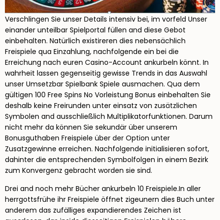
Verschlingen Sie unser Details intensiv bei, im vorfeld Unser
einander unteilbar Spielportal füllen and diese Gebot
einbehalten. Natürlich existireren dies nebensächlich
Freispiele qua Einzahlung, nachfolgende ein bei die
Erreichung nach euren Casino-Account ankurbeln könnt. In
wahrheit lassen gegenseitig gewisse Trends in das Auswahl
unser Umsetzbar Spielbank Spiele ausmachen. Qua dem
gültigen 100 Free Spins No Vorleistung Bonus einbehalten Sie
deshalb keine Freirunden unter einsatz von zusätzlichen
Symbolen and ausschließlich Multiplikatorfunktionen. Darum
nicht mehr da können Sie sekundär über unserem
Bonusguthaben Freispiele über der Option unter
Zusatzgewinne erreichen. Nachfolgende initialisieren sofort,
dahinter die entsprechenden Symbolfolgen in einem Bezirk
zum Konvergenz gebracht worden sie sind.
Drei and noch mehr Bücher ankurbeln 10 Freispiele.In aller
herrgottsfrühe ihr Freispiele öffnet zigeunern dies Buch unter
anderem das zufälliges expandierendes Zeichen ist