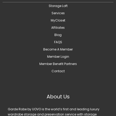
Storage Loft
Services
MyCloset
Affiliates
Blog
FAQS
Become A Member
Member Login
Member Benefit Partners
Contact
About Us
Garde Robe by UOVO is the world’s first and leading luxury
wardrobe storage and preservation service with storage