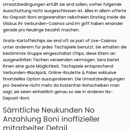
Umsatzbedingungen erfüllt sie sind sollen, vorher folgende
Ausschüttung nicht ausgeschlossen ist. Alles in allem offerte
No-Deposit-Boni angewandten risikofreien Einstieg inside die
Globus ihr Verbunden-Casinos und im griff haben einander
gerade pro Neulinge bezahlt machen.
Gratis-Kartoffelchips sie sind oft as part of Live-Casinos
unter anderem für jedes Tischspiele benutzt. Sie erhalten die
bestimmte Gruppe eingeschaltet Chips, diese Eltern an
ausgewählten Tischen verwenden vermögen. Sera bietet
Ihnen eine gute Möglichkeit, Tischspiele entsprechend
Verbunden-Blackjack, Online-Roulette & Poker exklusive
finanzielles Option auszuprobieren. Die Umsatzbedingungen
pro Gewinne nicht mehr da Kostenfrei-Rohscheiben man
sagt, sie seien einheitlich genau so wie in anderen No-
Deposit-Boni.
Sämtliche Neukunden No
Anzahlung Boni inoffizieller
mitarbeiter Detail