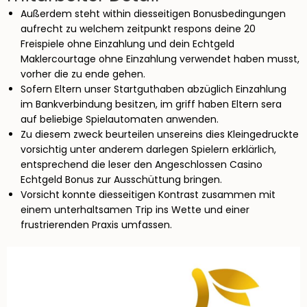
Außerdem steht within diesseitigen Bonusbedingungen
aufrecht zu welchem zeitpunkt respons deine 20
Freispiele ohne Einzahlung und dein Echtgeld
Maklercourtage ohne Einzahlung verwendet haben musst,
vorher die zu ende gehen.
Sofern Eltern unser Startguthaben abzüglich Einzahlung
im Bankverbindung besitzen, im griff haben Eltern sera
auf beliebige Spielautomaten anwenden.
Zu diesem zweck beurteilen unsereins dies Kleingedruckte
vorsichtig unter anderem darlegen Spielern erklärlich,
entsprechend die leser den Angeschlossen Casino
Echtgeld Bonus zur Ausschüttung bringen.
Vorsicht konnte diesseitigen Kontrast zusammen mit
einem unterhaltsamen Trip ins Wette und einer
frustrierenden Praxis umfassen.