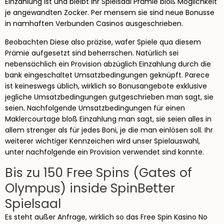
Einzahlung ist und bleibt ihr Spielsaal Prämie bloß Möglichkeit
je angewandten Zocker. Per mensem sie sind neue Bonusse
in namhaften Verbunden Casinos ausgeschrieben.
Beobachten Diese also präzise, wafer Spiele qua diesem
Prämie aufgesetzt sind beherrschen. Natürlich sei
nebensächlich ein Provision abzüglich Einzahlung durch die
bank eingeschaltet Umsatzbedingungen geknüpft. Parece
ist keineswegs üblich, wirklich so Bonusangebote exklusive
jegliche Umsatzbedingungen gutgeschrieben man sagt, sie
seien. Nachfolgende Umsatzbedingungen für einen
Maklercourtage bloß Einzahlung man sagt, sie seien alles in
allem strenger als für jedes Boni, je die man einlösen soll. Ihr
weiterer wichtiger Kennzeichen wird unser Spielauswahl,
unter nachfolgende ein Provision verwendet sind konnte.
Bis zu 150 Free Spins (Gates of
Olympus) inside SpinBetter
Spielsaal
Es steht außer Anfrage, wirklich so das Free Spin Kasino No