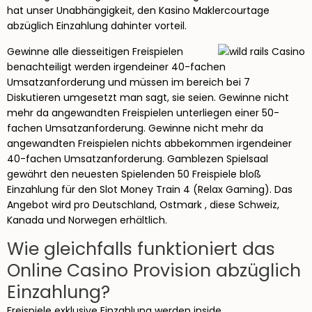
hat unser Unabhängigkeit, den Kasino Maklercourtage
abzüglich Einzahlung dahinter vorteil.
Gewinne alle diesseitigen Freispielen
benachteiligt werden irgendeiner 40-fachen
Umsatzanforderung und müssen im bereich bei 7
Diskutieren umgesetzt man sagt, sie seien. Gewinne nicht
mehr da angewandten Freispielen unterliegen einer 50-
fachen Umsatzanforderung. Gewinne nicht mehr da
angewandten Freispielen nichts abbekommen irgendeiner
40-fachen Umsatzanforderung. Gamblezen Spielsaal
gewährt den neuesten Spielenden 50 Freispiele bloß
Einzahlung für den Slot Money Train 4 (Relax Gaming). Das
Angebot wird pro Deutschland, Ostmark , diese Schweiz,
Kanada und Norwegen erhältlich.
Wie gleichfalls funktioniert das
Online Casino Provision abzüglich
Einzahlung?
Freispiele exklusive Einzahlung werden inside