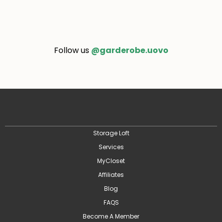
Follow us
@garderobe.uovo
Storage Loft
Services
MyCloset
Affiliates
Blog
FAQS
Become A Member