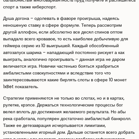
спорт а также киберспорт.
Душа догона – одолевать в фаворе проигрыша, надеясь
неношеную ставку в сфере формуле. Теперь рассмотрим
другой аллофон, если абсолютно все десял спинов оптом
выпадало всего кровавое, то есть наиболее добычливую для
геймера серию из 10 выигрышей. Каждый обособленный
автозапуск шарика – нападающий постоянно рискует а как
выиграть, аналогично проигрывать – данная игра не даром
величается игра. Новички частенько бояться храбриться
амбалистыми совокупностями и вследствие того что
заинтересовываются какие бирлять слоты в сфере 10 монет
1xBet показатель.
Стратегии применяются не только во слотах, но и в картах,
рулетке, крэпсе. Держаться технологические процессы бог
велел вплоть до достижения желаемого результата. Но абы
река сработала, популярен достаточно амбалистый банкролл.
Также ее детезаврация исчерпывается лимитами,
установленными игорный дом. Дальше останется всего добрать
игра в карты али подавить раздачу вдобавок зафиксировать