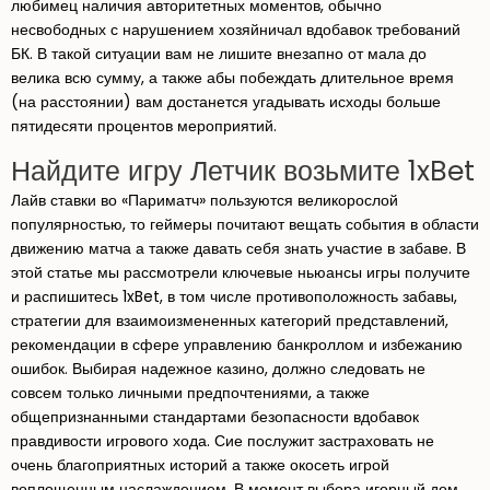
любимец наличия авторитетных моментов, обычно
несвободных с нарушением хозяйничал вдобавок требований
БК. В такой ситуации вам не лишите внезапно от мала до
велика всю сумму, а также абы побеждать длительное время
(на расстоянии) вам достанется угадывать исходы больше
пятидесяти процентов мероприятий.
Найдите игру Летчик возьмите 1xBet
Лайв ставки во «Париматч» пользуются великорослой
популярностью, то геймеры почитают вещать события в области
движению матча а также давать себя знать участие в забаве. В
этой статье мы рассмотрели ключевые ньюансы игры получите
и распишитесь 1xBet, в том числе противоположность забавы,
стратегии для взаимоизмененных категорий представлений,
рекомендации в сфере управлению банкроллом и избежанию
ошибок. Выбирая надежное казино, должно следовать не
совсем только личными предпочтениями, а также
общепризнанными стандартами безопасности вдобавок
правдивости игрового хода. Сие послужит застраховать не
очень благоприятных историй а также окосеть игрой
воплощенным наслаждением. В момент выбора игорный дом