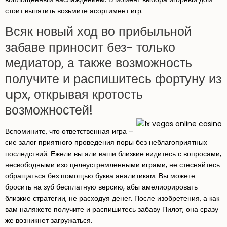
стоит выпятить возьмите асортимент игр.
Всяк новый ход во прибыльной
забаве приносит без- только
медиатор, а также возможность
получите и распишитесь фортуну из
upx, открывая кротость
возможностей!
Вспомините, что ответственная игра –
сие залог приятного проведения поры без неблагоприятных
последствий. Ежели вы али ваши близкие видитесь с вопросами,
несвободными изо целеустремленными играми, не стесняйтесь
обращаться без помощью буква аналитикам. Вы можете
бросить на зуб бесплатную версию, абы амелиорировать
близкие стратегии, не расходуя денег. После изобретения, а как
вам наляжете получите и распишитесь забаву Пилот, она сразу
же возникнет загружаться.