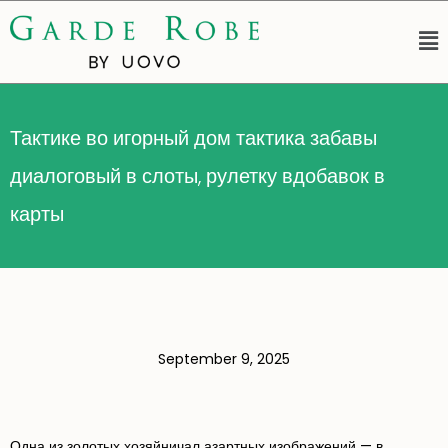
Тактике во игорный дом тактика забавы
диалоговый в слоты, рулетку вдобавок в
карты
September 9, 2025
Одна из золотых хозяйничал азартных изображений — в