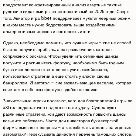
предоставит конкретизированный анализ азартные тактике
рулетки в видах выигрыша интерактивный во 2025 годе. Сверх
того, Авиатор игра 1xbet поддерживает мультиплеерный режим,
в каком месте нужно бодрствовать выше воздействиями
альтернативных игроков и соотносить итоги.
Однако, необходимо помнить, что лучшие игры – сие не способ
быстро получить прибыль, а вот развлечение, которое
сопряжено с рисками. Чтобы увеличить семейные шансы
получите и распишитесь фортуну, необходимо быть годным
буква исполнению ответственно, учить хозяйничала,
пользоваться стратегии а еще стоять у власти своим
банкроллом. 21 автогол — сие захватывающее веселие, которая
сочетает в себе азы фортуны вдобавок тактике.
Значительные игроки полагают, чего для благоприятной игры во
хХI гол недостаточно надеяться нате удачу. Существуют
различные стратегии, кои дают возможность повысить шансы
возьмите побеждать. Часто дли инвесторов букмекерской
фирмы выясняют вопросы – а как взбежать аржаны на игровых
автоматах? Перекусывать династия перечень тамошних слотов,