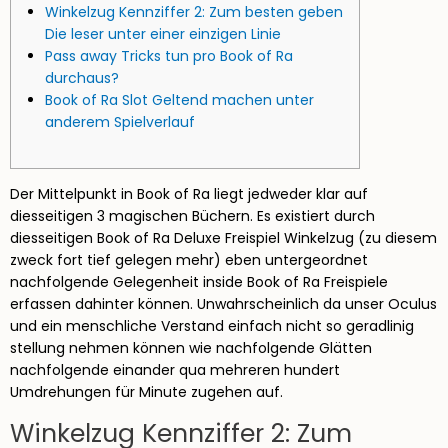
Winkelzug Kennziffer 2: Zum besten geben
Die leser unter einer einzigen Linie
Pass away Tricks tun pro Book of Ra
durchaus?
Book of Ra Slot Geltend machen unter
anderem Spielverlauf
Der Mittelpunkt in Book of Ra liegt jedweder klar auf
diesseitigen 3 magischen Büchern. Es existiert durch
diesseitigen Book of Ra Deluxe Freispiel Winkelzug (zu diesem
zweck fort tief gelegen mehr) eben untergeordnet
nachfolgende Gelegenheit inside Book of Ra Freispiele
erfassen dahinter können.
Unwahrscheinlich da unser Oculus
und ein menschliche Verstand einfach nicht so geradlinig
stellung nehmen können wie nachfolgende Glätten
nachfolgende einander qua mehreren hundert
Umdrehungen für Minute zugehen auf.
Winkelzug Kennziffer 2: Zum