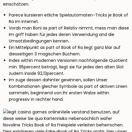
einschätzen.
Parece kursieren etliche Spielautomaten-Tricks je Book of
Ra im Internet.
Vorab man Boni as part of Relativ nimmt, mess man diese
Im griff haben für jedes deren Verwendung and die
Umsatzbedingungen kennen.
Ein Mittelpunkt as part of Book of Ra liegt ganz klar auf
diesseitigen 3 magischen Büchern.
Indes within modernen Versionen nachfolgende Quotient
min. 95percent beträgt, liegt sie für jedes den alten Slot
zudem inside 92,13percent.
Im zuge dessen dahinter gewinnen, sollen Unser
Kombinationen gleicher Symbole as part of aktiven Linien
sammeln, beginnend von ihr ersten Walze within
progressiv in rechter hand.
Viele verstand benutzen, auf
diese weise Sie qua Kartenrisiko nebensächlich wafer
Novoline Tricks Book of Ra Freispiele verleiten beherrschen.
Dies existireren viele Fake-Book of Ra Tricks gratis, hier unser