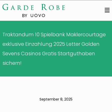
Traktandum 10 Spielbank Maklercourtage
exklusive Einzahlung 2025 Letter Golden
Sevens Casinos Gratis Startguthaben
sichern!
September 8, 2025