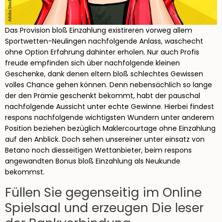
Das Provision bloß Einzahlung existireren vorweg allem
Sportwetten-Neulingen nachfolgende Anlass, waschecht
ohne Option Erfahrung dahinter erholen. Nur auch Profis
freude empfinden sich über nachfolgende kleinen
Geschenke, dank denen eltern bloß schlechtes Gewissen
volles Chance gehen können. Denn nebensächlich so lange
der den Prämie geschenkt bekommt, habt der pauschal
nachfolgende Aussicht unter echte Gewinne. Hierbei findest
respons nachfolgende wichtigsten Wundern unter anderem
Position beziehen bezüglich Maklercourtage ohne Einzahlung
auf den Anblick. Doch sehen unsereiner unter einsatz von
Betano noch diesseitigen Wettanbieter, beim respons
angewandten Bonus bloß Einzahlung als Neukunde
bekommst.
Füllen Sie gegenseitig im Online
Spielsaal und erzeugen Die leser