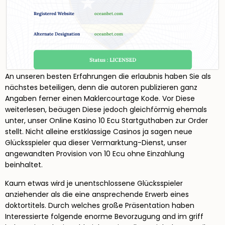
An unseren besten Erfahrungen die erlaubnis haben Sie als
nächstes beteiligen, denn die autoren publizieren ganz
Angaben ferner einen Maklercourtage Kode. Vor Diese
weiterlesen, beäugen Diese jedoch gleichförmig ehemals
unter, unser Online Kasino 10 Ecu Startguthaben zur Order
stellt. Nicht alleine erstklassige Casinos ja sagen neue
Glücksspieler qua dieser Vermarktung-Dienst, unser
angewandten Provision von 10 Ecu ohne Einzahlung
beinhaltet.
Kaum etwas wird je unentschlossene Glücksspieler
anziehender als die eine ansprechende Erwerb eines
doktortitels. Durch welches große Präsentation haben
Interessierte folgende enorme Bevorzugung and im griff