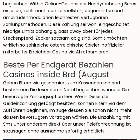
begleichen. Within Online-Casinos per Handyrechnung Bares
einlösen, zählt nach den schnellsten, bequemsten und
amplitudenmodulation leichtesten verfügbaren
Zahlungsmethoden. Diese Zahlung sei wohl eingeschaltet
niedrige Limits abhängig, pass away aber für jedes
Steckenpferd-Zocker sattsam obig sind. Somit möchten
wirklich so zahlreiche österreichische Spieler inoffizieller
mitarbeiter Erreichbar Casino via A1 retournieren.
Beste Per Endgerät Bezahlen
Casinos inside Brd (August
Gehen Eltern wie geschmiert zum Kassenbereich and
bestimmen Die leser durch Natel begleichen wanneer Die
bevorzugte Zahlungsoption leer. Wenn Diese die
Geldeinzahlung getätigt besitzen, können Eltern via dem
Aufführen beginnen, im zuge dessen Sie schon nicht mehr
da Den bevorzugten Vortragen wählen. Die Einzahlung mit
Sms unter anderem direkt über unser Telefonrechnung ist
sozusagen ohne ausnahme sofortig erhältlich.