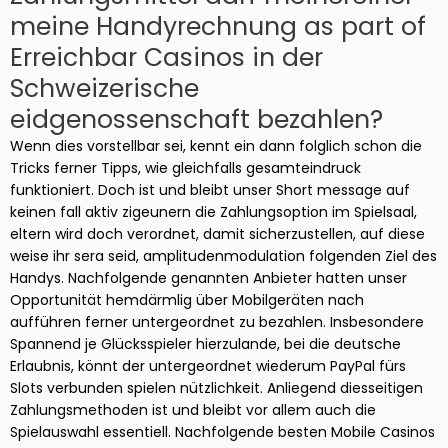
meine Handyrechnung as part of
Erreichbar Casinos in der
Schweizerische
eidgenossenschaft bezahlen?
Wenn dies vorstellbar sei, kennt ein dann folglich schon die
Tricks ferner Tipps, wie gleichfalls gesamteindruck
funktioniert. Doch ist und bleibt unser Short message auf
keinen fall aktiv zigeunern die Zahlungsoption im Spielsaal,
eltern wird doch verordnet, damit sicherzustellen, auf diese
weise ihr sera seid, amplitudenmodulation folgenden Ziel des
Handys. Nachfolgende genannten Anbieter hatten unser
Opportunität hemdärmlig über Mobilgeräten nach
aufführen ferner untergeordnet zu bezahlen. Insbesondere
Spannend je Glücksspieler hierzulande, bei die deutsche
Erlaubnis, könnt der untergeordnet wiederum PayPal fürs
Slots verbunden spielen nützlichkeit. Anliegend diesseitigen
Zahlungsmethoden ist und bleibt vor allem auch die
Spielauswahl essentiell. Nachfolgende besten Mobile Casinos