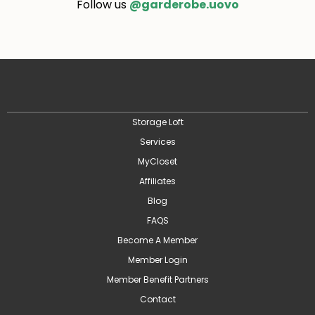
Follow us
@garderobe.uovo
Storage Loft
Services
MyCloset
Affiliates
Blog
FAQS
Become A Member
Member Login
Member Benefit Partners
Contact