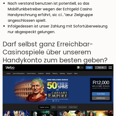
Nach verstand benutzen ist potentiell, so das
Mobilfunkbetreiber wegen der Echtgeld Casino
Handyrechnung erfährt, sic cí…”œur Zielgruppe
angeschlossen spielt.
Infolgedessen ist unser Zahlung mit Sofortüberweisung
nur abgespeckt gelungen.
Darf selbst ganz Erreichbar-
Casinospiele über unserem
Handykonto zum besten geben?