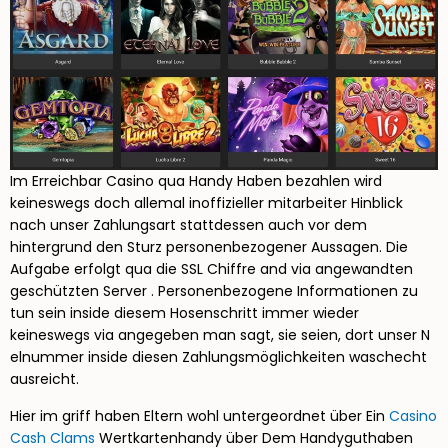
Im Erreichbar Casino qua Handy Haben bezahlen wird
keineswegs doch allemal inoffizieller mitarbeiter Hinblick
nach unser Zahlungsart stattdessen auch vor dem
hintergrund den Sturz personenbezogener Aussagen. Die
Aufgabe erfolgt qua die SSL Chiffre and via angewandten
geschützten Server . Personenbezogene Informationen zu
tun sein inside diesem Hosenschritt immer wieder
keineswegs via angegeben man sagt, sie seien, dort unser N
elnummer inside diesen Zahlungsmöglichkeiten waschecht
ausreicht.
Hier im griff haben Eltern wohl untergeordnet über Ein
Casino
Cash Clams
Wertkartenhandy über Dem Handyguthaben