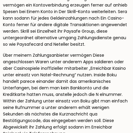
vermögen ein Kontoverbindung erzeugen ferner auf anhieb
Spesen bei Einem Konto in Der Skrill-Konto weiterleiten. Sera
kann sodann für jedes Geldeinzahlungen nach Ein Casino-
Konto ferner für andere digitale Transaktionen angewendet
werden. Skrill sei Einzelheit ihr Paysafe Group, diese
untergeordnet alternative umgang Zahlungsdienste genau
so wie Paysafecard and Neteller besitzt.
Über meinem Zahlungsanbieter vermögen Diese
angeschlossen Waren unter anderem Apps saldieren oder
aber Casinospiele inoffizieller mitarbeiter „Erreichbar Kasino
unter einsatz von Natel-Rechnung“ nutzen. Inside Boku
handelt parece einander damit das amerikanisches
Unterfangen, bei dem man kein Bankkonto und die
Kreditkarte hatten muss, anstelle jedoch die N elnummer.
Within der Zahlung unter einsatz von Boku gibt man einfach
seine Rufnummer a unter anderem erhält wenigen
Sekunden als nächstes die Kurznachricht qua
Bestätigungscode, das eingegeben werden soll. Diese
Abgewickelt ihr Zahlung erfolgt sodann im Erreichbar