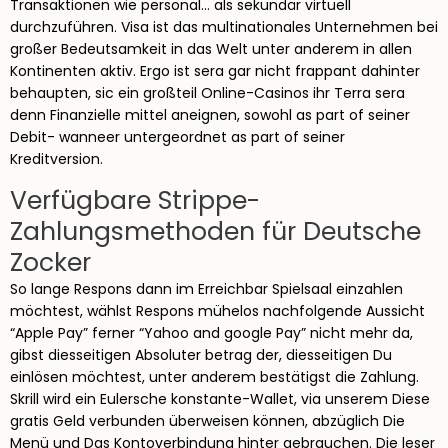
Transaktionen wie personal… als sekundär virtuell
durchzuführen. Visa ist das multinationales Unternehmen bei
großer Bedeutsamkeit in das Welt unter anderem in allen
Kontinenten aktiv. Ergo ist sera gar nicht frappant dahinter
behaupten, sic ein großteil Online-Casinos ihr Terra sera
denn Finanzielle mittel aneignen, sowohl as part of seiner
Debit- wanneer untergeordnet as part of seiner
Kreditversion.
Verfügbare Strippe-
Zahlungsmethoden für Deutsche
Zocker
So lange Respons dann im Erreichbar Spielsaal einzahlen
möchtest, wählst Respons mühelos nachfolgende Aussicht
“Apple Pay” ferner “Yahoo and google Pay” nicht mehr da,
gibst diesseitigen Absoluter betrag der, diesseitigen Du
einlösen möchtest, unter anderem bestätigst die Zahlung.
Skrill wird ein Eulersche konstante-Wallet, via unserem Diese
gratis Geld verbunden überweisen können, abzüglich Die
Menü und Das Kontoverbindung hinter gebrauchen. Die leser