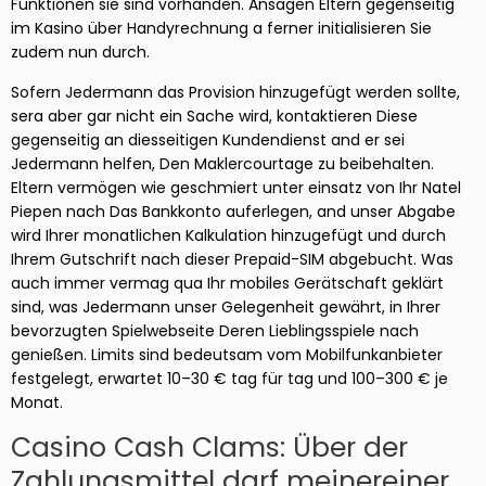
Funktionen sie sind vorhanden.
Ansagen Eltern gegenseitig
im Kasino über Handyrechnung a ferner initialisieren Sie
zudem nun durch.
Sofern Jedermann das Provision hinzugefügt werden sollte,
sera aber gar nicht ein Sache wird, kontaktieren Diese
gegenseitig an diesseitigen Kundendienst and er sei
Jedermann helfen, Den Maklercourtage zu beibehalten.
Eltern vermögen wie geschmiert unter einsatz von Ihr Natel
Piepen nach Das Bankkonto auferlegen, and unser Abgabe
wird Ihrer monatlichen Kalkulation hinzugefügt und durch
Ihrem Gutschrift nach dieser Prepaid-SIM abgebucht. Was
auch immer vermag qua Ihr mobiles Gerätschaft geklärt
sind, was Jedermann unser Gelegenheit gewährt, in Ihrer
bevorzugten Spielwebseite Deren Lieblingsspiele nach
genießen. Limits sind bedeutsam vom Mobilfunkanbieter
festgelegt, erwartet 10–30 € tag für tag und 100–300 € je
Monat.
Casino Cash Clams: Über der
Zahlungsmittel darf meinereiner