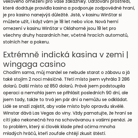
věkového omezení pro vaše zákazníky. Udržování prostředí,
které dodržuje pravidla kasina a podporuje zodpovědné hraní,
je pro kasino nanejvýš důležité. Jistě, v kasinu WinStar si
můžete užít, i když vám je 18 let nebo více.
Nová herní
omezení v kasinu WinStar v Oklahomě jsou 18 let pro
všechny druhy hazardních her, včetně hracích automatů,
stolních her a pokeru.
Extrémně indická kasina v zemi |
wingaga casino
Chodím sama, můj manžel se nebude starat o zábavu a já
také stojím 2 noci měsíčně. Třetí místo jsem vyhrála 3 286
dolarů. Další místo až 850 dolarů. Právě jsem podstoupila
operaci a nemohla jsem se přihlásit posledních 90 dní, ale
jsem tady, takže to trvá jen pár dní a nemůžu se odkládat.
Lidé se snaží zajistit, aby vaše místo bylo opravdu skvělé.
Winstar dává Las Vegas do viny. Vždy pamatujte, že hraní se
cítí jako nekonečná hra na schovávanou s vašimi penězi. Je
to problém, který si člověk klade před očima mnoha
mladých hráčů, kteří zoufale chtějí zkusit štěstí.