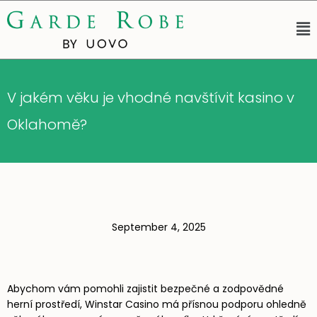
V jakém věku je vhodné navštívit kasino v
Oklahomě?
September 4, 2025
Abychom vám pomohli zajistit bezpečné a zodpovědné
herní prostředí, Winstar Casino má přísnou podporu ohledně