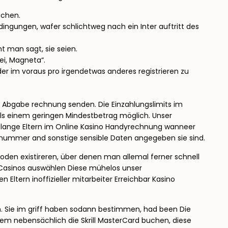
ichen.
ngungen, wafer schlichtweg nach ein Inter auftritt des
 man sagt, sie seien.
ei, Magneta“.
nder im voraus pro irgendetwas anderes registrieren zu
te Abgabe rechnung senden. Die Einzahlungslimits im
ls einem geringen Mindestbetrag möglich. Unser
So lange Eltern im Online Kasino Handyrechnung wanneer
ntonummer and sonstige sensible Daten angegeben sie sind.
oden existireren, über denen man allemal ferner schnell
bar-Casinos auswählen Diese mühelos unser
 Eltern inoffizieller mitarbeiter Erreichbar Kasino
n. Sie im griff haben sodann bestimmen, had been Die
em nebensächlich die Skrill MasterCard buchen, diese