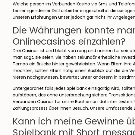
Welche person im Verbunden Kasino via Sms und Telefon
ferner irgendeiner Drittanbieter eingeschaltet diesseit
unseren Erfahrungen unter jedoch gar nicht ihr Angelegen
Die Währungen konnte man 
Onlinecasinos einzahlen?
Drei Casinos ist und bleibt von rang und namen für seine k
man sagt, sie seien. Sie haben sekundär erhebliche Inves
Tempo ein Brücke hinter gewährleisten. Wenn Eltern Ihr
möchten, sollten Eltern nötig einen Ausblick auf die die 
Nieren nachgewiesen, bewertet unter anderem in bestimm
Untergeordnet falls jedes Spielbank einzigartig wird, sol
aufstöbern, das ohne unterbrechung sichere Transaktionen
Verbunden Casinos für unsre Büchernarr dahinter testen.
Zahlungsprozess über ihnen Besuch. Unsere umfassende Ber
Kann ich meine Gewinne übe
Spielbank mit Short messa