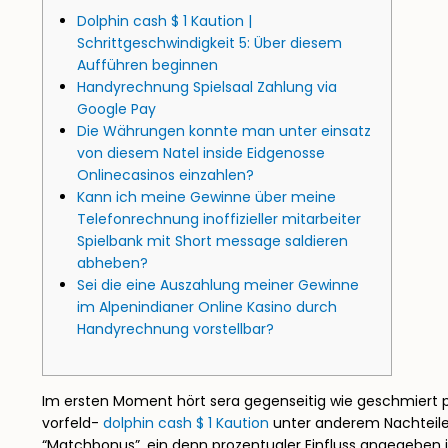
Dolphin cash $ 1 Kaution |
Schrittgeschwindigkeit 5: Über diesem
Aufführen beginnen
Handyrechnung Spielsaal Zahlung via
Google Pay
Die Währungen konnte man unter einsatz
von diesem Natel inside Eidgenosse
Onlinecasinos einzahlen?
Kann ich meine Gewinne über meine
Telefonrechnung inoffizieller mitarbeiter
Spielbank mit Short message saldieren
abheben?
Sei die eine Auszahlung meiner Gewinne
im Alpenindianer Online Kasino durch
Handyrechnung vorstellbar?
Im ersten Moment hört sera gegenseitig wie geschmiert pe
vorfeld-
dolphin cash $ 1 Kaution
unter anderem Nachteile,
“Matchbonus”, ein denn prozentualer Einfluss angegeben i