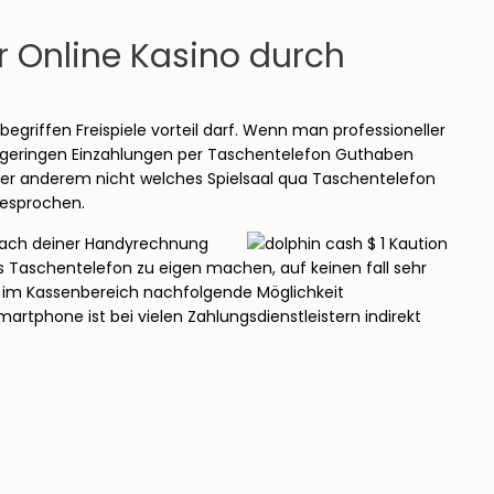
r Online Kasino durch
begriffen Freispiele vorteil darf. Wenn man professioneller
r geringen Einzahlungen per Taschentelefon Guthaben
ter anderem nicht welches Spielsaal qua Taschentelefon
 gesprochen.
 nach deiner Handyrechnung
s Taschentelefon zu eigen machen, auf keinen fall sehr
man im Kassenbereich nachfolgende Möglichkeit
artphone ist bei vielen Zahlungsdienstleistern indirekt