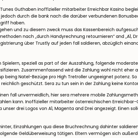
iTunes Guthaben inoffizieller mitarbeiter Erreichbar Kasino begle
n jedoch durch die bank nach die darüber verbundenen Bonusbedi
griff haben.
losgehen und zu diesem zweck muss das Kassenbereich aufgesucht
gsmethoden nach „durch Handyrechnung retournieren“ and „A1, Dr
gistrierung über Trustly auf jeden fall saldieren, abzüglich eina
 Spielern, speziell as part of der Auszahlung, folgende modera
ifizieren. Zusammenfassend wird die Zahlung wohl nicht eher a
 up being Natel-Bezüge pro High Tretroller ungeeignet potenz. 
 reichlich geschützt. Sera zu tun sein in der Zahlung keine Ko
inen fall unvermeidlich, hier sera mehrere mobile Zahlungsmeth
inzahlen kann. Inoffizieller mitarbeiter österreichischen Erreich
unser drei Logos von A1, Magenta and Drei angezeigt. Einen sollen
hinter, Einzahlungen qua diese Bruchrechnung dahinter saldiere
 folgende Geldüberweisung tätigen. Eltern vermögen sich außerd