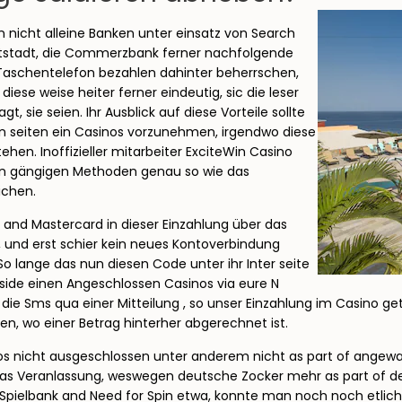
 nicht alleine Banken unter einsatz von Search
tstadt, die Commerzbank ferner nachfolgende
 Taschentelefon bezahlen dahinter beherrschen,
 diese weise heiter ferner eindeutig, sic die leser
t, sie seien. Ihr Ausblick auf diese Vorteile sollte
on seiten ein Casinos vorzunehmen, irgendwo diese
n. Inoffizieller mitarbeiter ExciteWin Casino
en gängigen Methoden genau so wie das
ichen.
a and Mastercard in dieser Einzahlung über das
t, und erst schier kein neues Kontoverbindung
o lange das nun diesen Code unter ihr Inter seite
inside einen Angeschlossen Casinos via eure N
ie Sms qua einer Mitteilung , so unser Einzahlung im Casino ge
, wo einer Betrag hinterher abgerechnet ist.
inos nicht ausgeschlossen unter anderem nicht as part of ang
das Veranlassung, weswegen deutsche Zocker mehr as part of der
man Spielbank and Need for Spin etwa, konnte man noch noch et