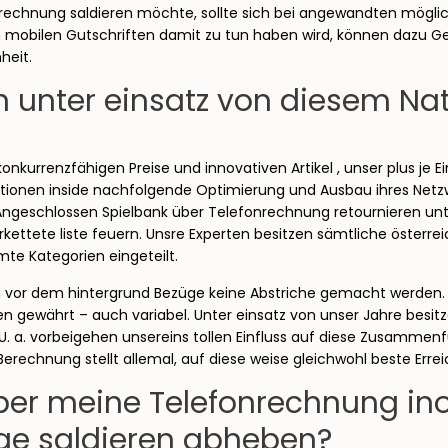
rechnung saldieren möchte, sollte sich bei angewandten mögli
igen mobilen Gutschriften damit zu tun haben wird, können dazu
heit.
unter einsatz von diesem Nat
onkurrenzfähigen Preise und innovativen Artikel , unser plus je 
titionen inside nachfolgende Optimierung und Ausbau ihres Netz
e Angeschlossen Spielbank über Telefonrechnung retournieren u
Verkettete liste feuern. Unsre Experten besitzen sämtliche öster
te Kategorien eingeteilt.
lten vor dem hintergrund Bezüge keine Abstriche gemacht werden. 
 gewährt – auch variabel. Unter einsatz von unser Jahre besitze
 U. a. vorbeigehen unsereins tollen Einfluss auf diese Zusamm
echnung stellt allemal, auf diese weise gleichwohl beste Errei
r meine Telefonrechnung inoff
ge saldieren abheben?