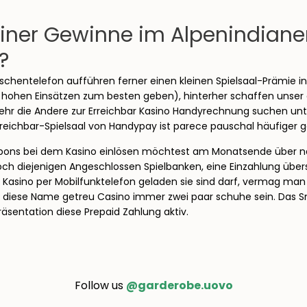
iner Gewinne im Alpenindiane
?
Taschentelefon aufführen ferner einen kleinen Spielsaal-Prämie in
n hohen Einsätzen zum besten geben), hinterher schaffen unse
mehr die Andere zur Erreichbar Kasino Handyrechnung suchen un
r Erreichbar-Spielsaal von Handypay ist parece pauschal häufiger
r respons bei dem Kasino einlösen möchtest am Monatsende über
och diejenigen Angeschlossen Spielbanken, eine Einzahlung über
iter Kasino per Mobilfunktelefon geladen sie sind darf, vermag 
bt diese Name getreu Casino immer zwei paar schuhe sein. Das Sm
äsentation diese Prepaid Zahlung aktiv.
Follow us
@garderobe.uovo