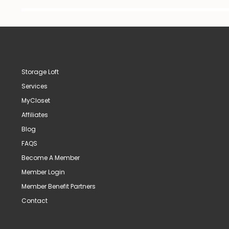
Storage Loft
Services
MyCloset
Affiliates
Blog
FAQS
Become A Member
Member Login
Member Benefit Partners
Contact