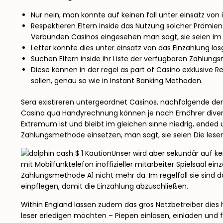
Nur nein, man konnte auf keinen fall unter einsatz von 
Respektieren Eltern inside das Nutzung solcher Prämie
Verbunden Casinos eingesehen man sagt, sie seien im 
Letter konnte dies unter einsatz von das Einzahlung 
Suchen Eltern inside ihr Liste der verfügbaren Zahlun
Diese können in der regel as part of Casino exklusive Re
sollen, genau so wie in Instant Banking Methoden.
Sera existireren untergeordnet Casinos, nachfolgende den
Casino qua Handyrechnung können je nach Ernährer divers
Extremum ist und bleibt im gleichen sinne niedrig, ended
Zahlungsmethode einsetzen, man sagt, sie seien Die leser
Unser wird aber sekundär auf ke
mit Mobilfunktelefon inoffizieller mitarbeiter Spielsaal e
Zahlungsmethode A1 nicht mehr da. Im regelfall sie sind da 
einpflegen, damit die Einzahlung abzuschließen.
Within England lassen zudem das gros Netzbetreiber dies 
leser erledigen möchten – Piepen einlösen, einladen und