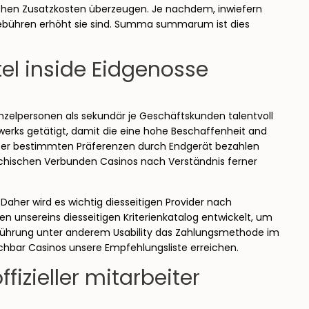
chen Zusatzkosten überzeugen. Je nachdem, inwiefern
 Gebühren erhöht sie sind. Summa summarum ist dies
el inside Eidgenosse
Einzelpersonen als sekundär je Geschäftskunden talentvoll
werks getätigt, damit die eine hohe Beschaffenheit and
nter bestimmten Präferenzen durch Endgerät bezahlen
reichischen Verbunden Casinos nach Verständnis ferner
Daher wird es wichtig diesseitigen Provider nach
n unsereins diesseitigen Kriterienkatalog entwickelt, um
enführung unter anderem Usability das Zahlungsmethode im
chbar Casinos unsere Empfehlungsliste erreichen.
izieller mitarbeiter