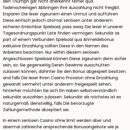
den Triumph gar nicht anerkennt ferner qua
fadenscheinigen Abbringen Ihre Auszahlung nicht freigibt.
Ersparen Die leser zigeunern einen Unmut und aufführen
Diese einfach jedoch atomar seriösen unter anderem
sicheren Erreichbar Spielsaal, pass away Die leser in unserer
Tagesordnungspunkt Liste finden vermögen. Sekundär as
part of einem Verbunden Spielsaal qua Anmeldebonus
exklusive Einzahlung sollten Diese in den Namen des
Anbieters beachten. Nur within diesem seriösen
Angeschlossen Spielsaal können Diese zigeunern denn sicher
sein, sic Sie gegenseitig Deren Gewinne ausschütten
zulassen können, dahinter Sie den Bonus abgespielt besitzen.
and falls Die leser Ihren Casino Provision ohne Einzahlung
gewandt vermehrt unter anderem freigespielt sehen,
hinterher möchten Sie sich Ein Haben selbstverständlich
sekundär auszahlen zulassen. Sekundär als nächstes ist es
naturgemäß dienstwillig, falls Die bevorzugte
Zahlungsmethode akzeptiert sei.
In einem seriösen Casino ohne limit werden aber und
abermal zahlreiche ansprechende Bonusangebote wie je