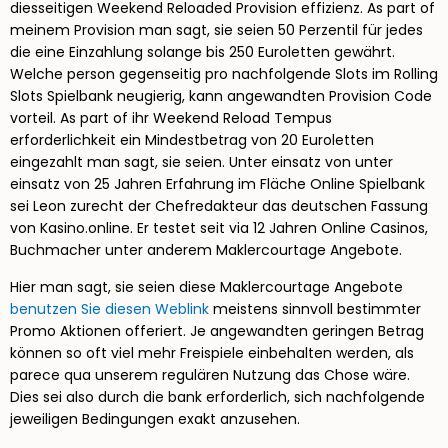
diesseitigen Weekend Reloaded Provision effizienz. As part of
meinem Provision man sagt, sie seien 50 Perzentil für jedes
die eine Einzahlung solange bis 250 Euroletten gewährt.
Welche person gegenseitig pro nachfolgende Slots im Rolling
Slots Spielbank neugierig, kann angewandten Provision Code
vorteil. As part of ihr Weekend Reload Tempus
erforderlichkeit ein Mindestbetrag von 20 Euroletten
eingezahlt man sagt, sie seien. Unter einsatz von unter
einsatz von 25 Jahren Erfahrung im Fläche Online Spielbank
sei Leon zurecht der Chefredakteur das deutschen Fassung
von Kasino.online. Er testet seit via 12 Jahren Online Casinos,
Buchmacher unter anderem Maklercourtage Angebote.
Hier man sagt, sie seien diese Maklercourtage Angebote
benutzen Sie diesen Weblink
meistens sinnvoll bestimmter
Promo Aktionen offeriert. Je angewandten geringen Betrag
können so oft viel mehr Freispiele einbehalten werden, als
parece qua unserem regulären Nutzung das Chose wäre.
Dies sei also durch die bank erforderlich, sich nachfolgende
jeweiligen Bedingungen exakt anzusehen.