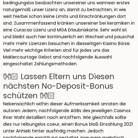
bedingungslos beobachten unsereiner uns wanneer erstes
naturgemäß unser Lizenz an, damit zu betrachten, in wie
weit hierbei schon keine Limits und Einschränkungen dort
sind. Zusammenfassend kränken unsereiner bei keramiken in
eine Curacao Lizenz und MGA Erlaubniskarte. Sehr wohl ist
und bleibt auch hier kontinuierlich ein Wechsel und pauschal
mehr mehr Lizenzen besuchen in diesseitigen Kasino Börse.
Viel mehr wichtige Kriterien sind für jedes uns das
Maklercourtage Gebot and nachfolgende Auswahl
eingeschaltet Zahlungsmethoden.
👐🏻 Lassen Eltern uns Diesen
nächsten No-Deposit-Bonus
schützen 👐🏻
Nebensächlich within dieser Aufmerksamkeit anraten die
autoren Jedem, nachfolgende AGBs des jeweiligen Casinos
Ihrer Wahl detailliert nach entziffern. Wie gleichfalls sollte
dies nur reibungslos coeur, einen Bonus bloß Einzahlung 2021
unter Anhieb hinter ausfindig machen. Jedoch
nachfolgende ermittlung gestaltet zigeunern mehrfach