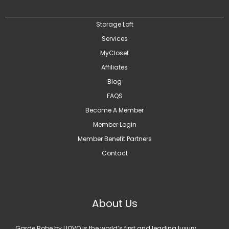
Storage Loft
Services
MyCloset
Affiliates
Blog
FAQS
Become A Member
Member Login
Member Benefit Partners
Contact
About Us
Garde Robe by UOVO is the world’s first and leading luxury