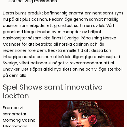
slotspel villig marknaden.
Deras bums produkt befinner sig enormt eminent samt syns
nu på allt plus casinon. Nedom äge genom samlat märklig
casinon som erbjuder ett grandiost sortimen av lek. Vårt
grannland Norge inneha även mängder av briljant
casinosajter såsom icke finns i Sverige. Påhälsning Norske
Casinoer för att betrakta all norska casinon och läs
recensioner före dem. Beakta emellertid att dessa kan
inbegripa norska casinon alltså ick tillgängliga casinosajter i
Sverige, vilket befinner si något vi rekommenderar att ni
undviker. Det släpps alltid nya slots online och vi äge stenkoll
på dem alla!
Spel Shows samt innovativa
lockton
Exempelvi
samarbetar
Momang Casino
tillsammans