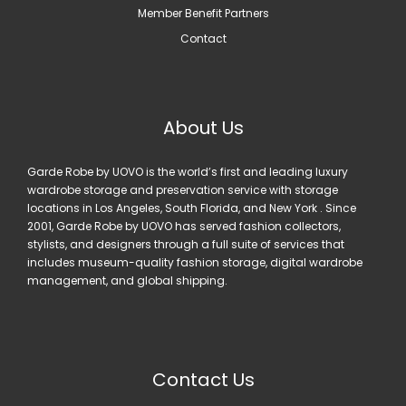
Member Benefit Partners
Contact
About Us
Garde Robe by UOVO is the world’s first and leading luxury
wardrobe storage and preservation service with storage
locations in Los Angeles, South Florida, and New York . Since
2001, Garde Robe by UOVO has served fashion collectors,
stylists, and designers through a full suite of services that
includes museum-quality fashion storage, digital wardrobe
management, and global shipping.
Contact Us